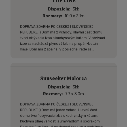
TOP LINE
Dispozícia
3kk
Rozmery
10.0 x 3.1m
DOPRAVA ZDARMA PO ČESKEJ I SLOVENSKEJ
REPUBLIKE :) Dom má 2 vchody. Hlavnú časť domu
tvorí obývacia izba s kuchynským kútom. V obývací
izbe sa nachádzá plynový krb na propán-bután
flaše. Dom má 2 spálne. V poslednej rade sa...
Sunseeker Malorca
Dispozícia
3kk
Rozmery
7.7 x 3.0m
DOPRAVA ZDARMA PO ČESKEJ I SLOVENSKEJ
REPUBLIKE :) Dom má jeden vchod. Hlavnú časť
domu tvorí obývacia izba s kuchynským kútom.
Kuchyňa plnej veľkosti s umývadlom a sporákom.