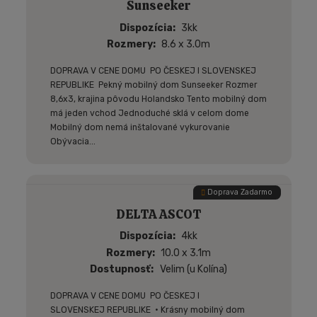
Sunseeker
Dispozícia
3kk
Rozmery
8.6 x 3.0m
DOPRAVA V CENE DOMU PO ČESKEJ I SLOVENSKEJ
REPUBLIKE Pekný mobilný dom Sunseeker Rozmer
8,6x3, krajina pôvodu Holandsko Tento mobilný dom
má jeden vchod Jednoduché sklá v celom dome
Mobilný dom nemá inštalované vykurovanie
Obývacia...
Doprava Zadarmo
DELTA ASCOT
Dispozícia
4kk
Rozmery
10.0 x 3.1m
Dostupnosť
Velim (u Kolína)
DOPRAVA V CENE DOMU PO ČESKEJ I
SLOVENSKEJ REPUBLIKE • Krásny mobilný dom