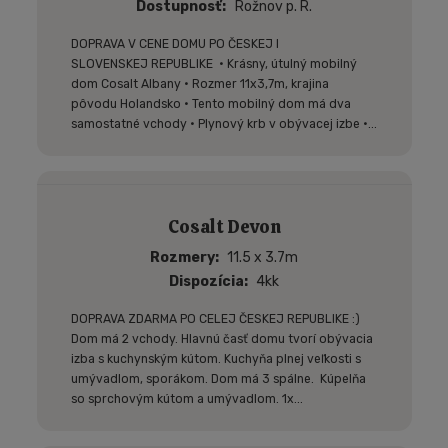
Dostupnosť
Rožnov p. R.
DOPRAVA V CENE DOMU PO ČESKEJ I
SLOVENSKEJ REPUBLIKE • Krásny, útulný mobilný
dom Cosalt Albany • Rozmer 11x3,7m, krajina
pôvodu Holandsko • Tento mobilný dom má dva
samostatné vchody • Plynový krb v obývacej izbe •...
Cosalt Devon
Rozmery
11.5 x 3.7m
Dispozícia
4kk
DOPRAVA ZDARMA PO CELEJ ČESKEJ REPUBLIKE :)
Dom má 2 vchody. Hlavnú časť domu tvorí obývacia
izba s kuchynským kútom. Kuchyňa plnej veľkosti s
umývadlom, sporákom. Dom má 3 spálne. Kúpelňa
so sprchovým kútom a umývadlom. 1x...