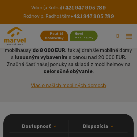
+421 947 905 789
Velim (u Kolína)
Nové a použité
mobilheimy
+421 947 905 789
Rožnov p. Radhoštěm
Mobilné domy v našej ponuke majú dispozície od
2kk
až
Použité
Nové
po
4kk
, rozsah ich obytnej plochy od
25 m²
až po
mobilheimy
mobilheimy
mobilné domy nad
45 m²
. Nájdete u nás ako lacnejšie
mobilhausy
do 8 000 EUR
, tak aj drahšie mobilné domy
s
luxusným vybavením
s cenou nad 20 000 EUR.
Značná časť našej ponuky sa skladá z mobilheimov na
celoročné obývanie
.
Viac o našich mobilných domoch
Dostupnosť
Dispozícia