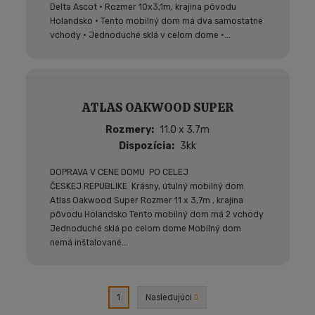
Delta Ascot • Rozmer 10x3,1m, krajina pôvodu
Holandsko • Tento mobilný dom má dva samostatné
vchody • Jednoduché sklá v celom dome •...
ATLAS OAKWOOD SUPER
Rozmery
11.0 x 3.7m
Dispozícia
3kk
DOPRAVA V CENE DOMU PO CELEJ
ČESKEJ REPUBLIKE Krásny, útulný mobilný dom
Atlas Oakwood Super Rozmer 11 x 3,7m , krajina
pôvodu Holandsko Tento mobilný dom má 2 vchody
Jednoduché sklá po celom dome Mobilný dom
nemá inštalované...
2
Nasledujúci
1