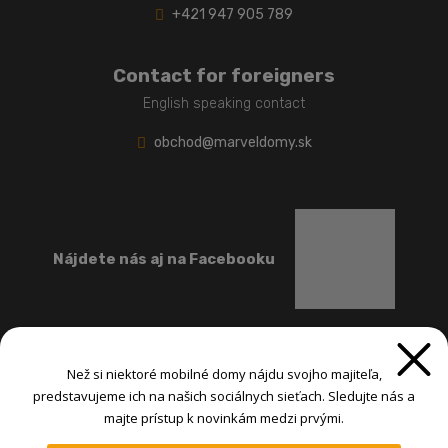
+421 947 905 789
Contact for foreigners
English speaking contact
obchod@marveldomy.sk
Nájdete nás aj na Facebooku
Než si niektoré mobilné domy nájdu svojho majiteľa,
predstavujeme ich na našich sociálnych sieťach. Sledujte nás a
majte prístup k novinkám medzi prvými.