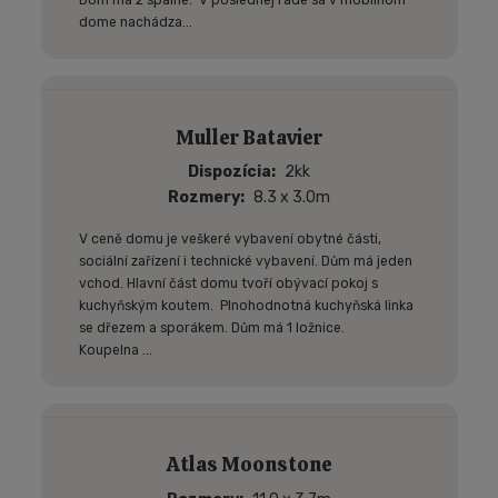
Dom má 2 spálne. V poslednej rade sa v mobilnom
dome nachádza...
Muller Batavier
Dispozícia
2kk
Rozmery
8.3 x 3.0m
V ceně domu je veškeré vybavení obytné části,
sociální zařízení i technické vybavení. Dům má jeden
vchod. Hlavní část domu tvoří obývací pokoj s
kuchyňským koutem. Plnohodnotná kuchyňská linka
se dřezem a sporákem. Dům má 1 ložnice.
Koupelna ...
Atlas Moonstone