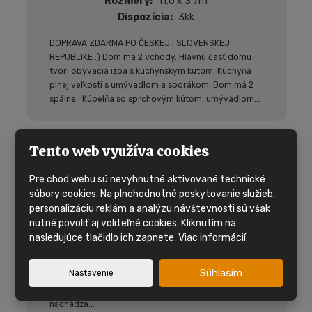
Rozmery
11.0 x 3.7m
Dispozícia
3kk
DOPRAVA ZDARMA PO ČESKEJ I SLOVENSKEJ
REPUBLIKE :) Dom má 2 vchody. Hlavnú časť domu
tvorí obývacia izba s kuchynským kútom. Kuchyňa
plnej veľkosti s umývadlom a sporákom. Dom má 2
spálne. Kúpelňa so sprchovým kútom, umývadlom...
Tento web využíva cookies
BK Brookwood - s DPH
Pre chod webu sú nevyhnutné aktivované technické
Dispozícia
3kk
súbory cookies. Na plnohodnotné poskytovanie služieb,
Rozmery
8.9 x 3.1m
personalizáciu reklám a analýzu návštevnosti sú však
nutné povoliť aj voliteľné cookies. Kliknutím na
DOPRAVA ZDARMA PO CELEJ ČESKEJ REPUBLIKE :)
nasledujúce tlačidlo ich zapnete.
Viac informácií
Dom má dva vchody. Hlavnú časť domu tvorí
obývacia izba s kuchynským kútom. Kuchyňa plnej
Súhlasím
Nastavenie
veľkosti s umývadlom a sporákom. Dom má 2
spálne. V poslednej rade sa v mobilnom dome
nachádza...