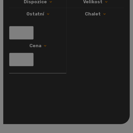
Dispozice
Velikost
Ostatní
Chalet
Min. cena
Cena
Max. cena