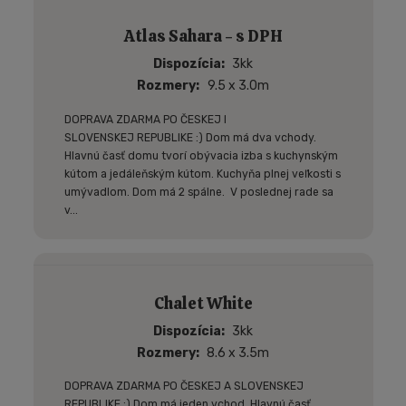
Atlas Sahara - s DPH
Dispozícia
3kk
Rozmery
9.5 x 3.0m
DOPRAVA ZDARMA PO ČESKEJ I
SLOVENSKEJ REPUBLIKE :) Dom má dva vchody.
Hlavnú časť domu tvorí obývacia izba s kuchynským
kútom a jedáleňským kútom. Kuchyňa plnej veľkosti s
umývadlom. Dom má 2 spálne. V poslednej rade sa
v...
Chalet White
Dispozícia
3kk
Rozmery
8.6 x 3.5m
DOPRAVA ZDARMA PO ČESKEJ A SLOVENSKEJ
REPUBLIKE :) Dom má jeden vchod. Hlavnú časť