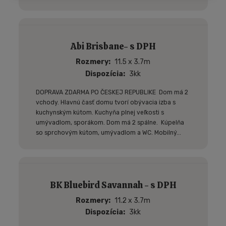
Abi Brisbane- s DPH
Rozmery
11.5 x 3.7m
Dispozícia
3kk
DOPRAVA ZDARMA PO ČESKEJ REPUBLIKE Dom má 2
vchody. Hlavnú časť domu tvorí obývacia izba s
kuchynským kútom. Kuchyňa plnej veľkosti s
umývadlom, sporákom. Dom má 2 spálne. Kúpelňa
so sprchovým kútom, umývadlom a WC. Mobilný...
BK Bluebird Savannah - s DPH
Rozmery
11.2 x 3.7m
Dispozícia
3kk