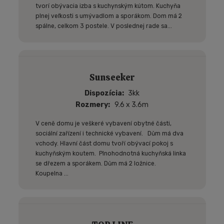
tvorí obývacia izba s kuchynským kútom. Kuchyňa
plnej veľkosti s umývadlom a sporákom. Dom má 2
spálne, celkom 3 postele. V poslednej rade sa...
Sunseeker
Dispozícia
3kk
Rozmery
9.6 x 3.6m
V ceně domu je veškeré vybavení obytné části,
sociální zařízení i technické vybavení. Dům má dva
vchody. Hlavní část domu tvoří obývací pokoj s
kuchyňským koutem. Plnohodnotná kuchyňská linka
se dřezem a sporákem. Dům má 2 ložnice.
Koupelna ...