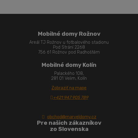
Mobilné domy Rožnov
Areál TJ Rožnov u fotbalového stadionu
Pod Strání 2268
756 61 Rožnov pod Radhoštěm
Mobilné domy Kolín
Palackého 108,
281 01 Velim, Kolín
Zobraziť na mape
+421 947 905 789
obchod@marveldomy.cz
Pre našich zákazníkov
zo Slovenska