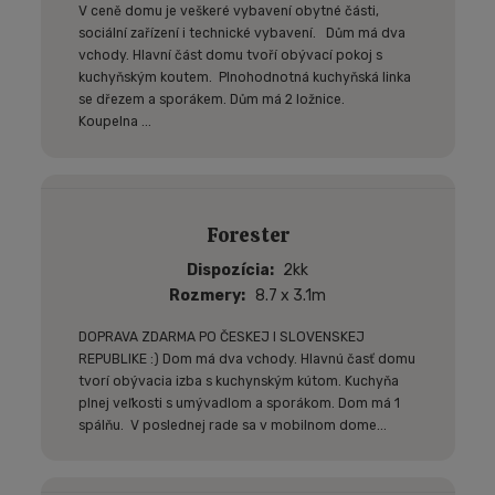
V ceně domu je veškeré vybavení obytné části,
sociální zařízení i technické vybavení. Dům má dva
vchody. Hlavní část domu tvoří obývací pokoj s
kuchyňským koutem. Plnohodnotná kuchyňská linka
se dřezem a sporákem. Dům má 2 ložnice.
Koupelna ...
Forester
Dispozícia
2kk
Rozmery
8.7 x 3.1m
DOPRAVA ZDARMA PO ČESKEJ I SLOVENSKEJ
REPUBLIKE :) Dom má dva vchody. Hlavnú časť domu
tvorí obývacia izba s kuchynským kútom. Kuchyňa
plnej veľkosti s umývadlom a sporákom. Dom má 1
spálňu. V poslednej rade sa v mobilnom dome...