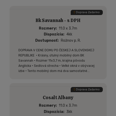
Doprava Zadarmo
Bk Savannah - s DPH
Rozmery
11.0 x 3.7m
Dispozícia
4kk
Dostupnosť
Rožnov p. R.
DOPRAVA V CENE DOMU PO ČESKEJ A SLOVENSKEJ
REPUBLIKE • Krásny, útulný mobilný dom BK
Savannah • Rozmer 11x3,7 m, krajina pôvodu
Anglicka • Sedlová strecha • Veľké okná v obývacej
izbe • Tento mobilný dom má dva samostatné...
Doprava Zadarmo
Cosalt Albany
Rozmery
11.0 x 3.7m
Dispozícia
3kk