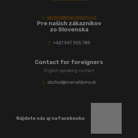
obchod@marveldomy.cz
Pre našich zákazníkov
zo Slovenska
+421 947 905 789
Contact for foreigners
English speaking contact
obchod@marveldomy.sk
Nájdete nás aj na Facebooku