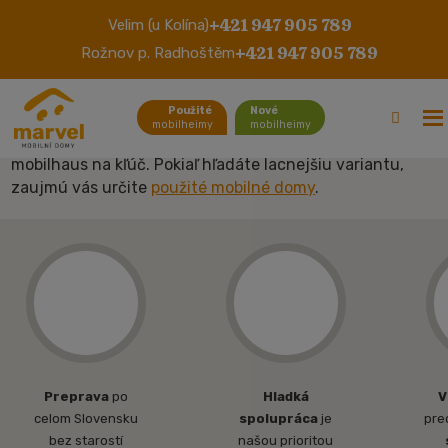
+421 947 905 789
Velim (u Kolína)
Nové
mobilheimy
+421 947 905 789
Rožnov p. Radhoštěm
Nový mobilhome vám nič nenahradí, preto ich nájdete aj
Použité
Nové
v našej ponuke. Okrem jednotlivých mobilhomov, ktoré
mobilheimy
mobilheimy
vidíte nižšie, môžete taktiež objednať úplne nový
mobilhaus na kľúč. Pokiaľ hľadáte lacnejšiu variantu,
zaujmú vás určite
použité mobilné domy
.
Preprava
po
Hladká
V
celom Slovensku
spolupráca
je
pre
bez starostí
našou prioritou