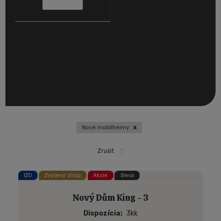
Nové mobilheimy
x
Zrušiť
IZO
Zvýšený strop
Akcie
Sleva
Nový Dům King - 3
Dispozícia
3kk