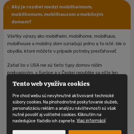
Aký je rozdiel medzi mobilheimom,
mobilhomom, mobilhausom a mobilným
domom?
Všetky výrazy ako mobilheim, mobilhome, mobilhaus,
mobilhouse a mobilný dom označujú jedno a to isté. Ide o
obydlia, ktoré môžete v prípade potreby presťahovať.
Zatiaľ čo v USA nie sú tieto typy domov ničím
prekvapivým, v Európe a v Českej republike sa ešte len
udomácňujú. Práve z angličtiny pochádzajú výrazy
Tento web využíva cookies
mobilhome (mobile home) a mobilhouse. Od našich
nemeckých susedov sme tiež prevzali slová mobilheim a
Pre chod webu sú nevyhnutné aktivované technické
súbory cookies. Na plnohodnotné poskytovanie služieb,
mobilhaus, stále ide ale o to isté. Práve mobilheim je
personalizáciu reklám a analýzu návštevnosti sú však
doteraz najviac používaný výraz, ktorým ľudia nazývajú
nutné povoliť aj voliteľné cookies. Kliknutím na
tieto domy, avšak s tým, ako sa mobilheimy predierajú do
nasledujúce tlačidlo ich zapnete.
Viac informácií
českej kultúry, sa do popredia dostáva aj slovné spojenie
mobilné domy.