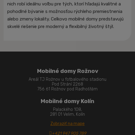
nich robí ideálnu voľbu pre tých, ktorí hľadajú kvalitné a
pohodlné bývanie s možnosťou rýchleho premiestnenia
alebo zmeny lokality. Celkovo mobilné domy predstavujú
skvelé riešenie pre moderný a flexibilný životný štýl.
Mobilné domy Rožnov
Areál TJ Rožnov u fotbalového stadionu
Pod Strání 2268
756 61 Rožnov pod Radhoštěm
Mobilné domy Kolín
Palackého 108,
281 01 Velim, Kolín
Zobraziť na mape
+421 947 905 789