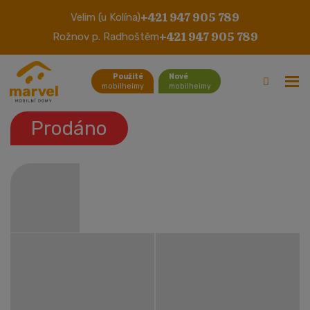
+421 947 905 789
Velim (u Kolína)
Atlas Moonstone
+421 947 905 789
Rožnov p. Radhoštěm
Použité
Nové
mobilheimy
mobilheimy
Prodáno