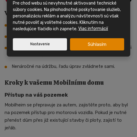
Pre chod webu sú nevyhnutné aktivované technické
súbory cookies. Na plnohodnotné poskytovanie služieb,
Výhody mobilních domů
personalizáciu reklám a analýzu návštevnosti sú však
nutné povoliť aj voliteľné cookies. Kliknutím na
Cenově dostupné, rychlé a pohodlné.
nasledujúce tlačidlo ich zapnete.
Viac informácií
Snadný dovoz mobilheimu na váš pozemek.
Súhlasím
Nastavenie
Lze je snadno napojit na inženýrské sítě, ale mohou být i
zcela soběstačné.
Nenáročné na údržbu, řadu úprav zvládnete sami.
Kroky k vašemu Mobilnímu domu
Přístup na váš pozemek
Mobilheim se přepravuje za autem, zajistěte proto, aby byl
na pozemek přístup pro motorová vozidla. Pokud je nutné
přenést dům přes již existující stavby či ploty, zajistí to
jeřáb.