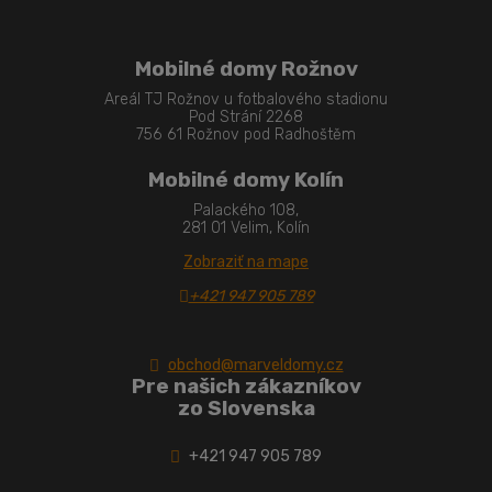
Mobilné domy Rožnov
Areál TJ Rožnov u fotbalového stadionu
Pod Strání 2268
756 61 Rožnov pod Radhoštěm
Mobilné domy Kolín
Palackého 108,
281 01 Velim, Kolín
Zobraziť na mape
+421 947 905 789
obchod@marveldomy.cz
Pre našich zákazníkov
zo Slovenska
+421 947 905 789