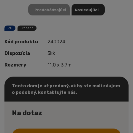
Predchádzajúci
Nasledujúci
IZO
Prodáno
Kód produktu
240024
Dispozícia
3kk
Rozmery
11.0 x 3.7m
Tento dom je už predaný, ak by ste mali záujem
o podobný, kontaktujte nás.
Na dotaz