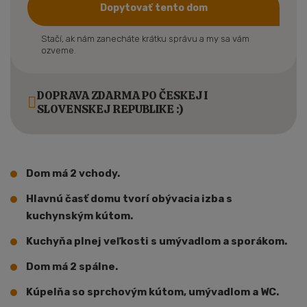
Dopytovať tento dom
Stačí, ak nám zanecháte krátku správu a my sa vám
ozveme.
DOPRAVA ZDARMA PO ČESKEJ I
SLOVENSKEJ REPUBLIKE :)
Dom má 2 vchody.
Hlavnú časť domu tvorí obývacia izba s
kuchynským kútom.
Kuchyňa plnej veľkosti s umývadlom a sporákom.
Dom má 2 spálne.
Kúpelňa so sprchovým kútom, umývadlom a WC.