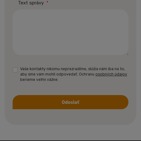
Text správy
*
Vaše kontakty nikomu neprezradíme, slúžia nám iba na to,
aby sme vám mohli odpovedať. Ochranu
osobných údajov
berieme veľmi vážne.
Odoslať
Formulár
sa
nepodarilo
odoslať