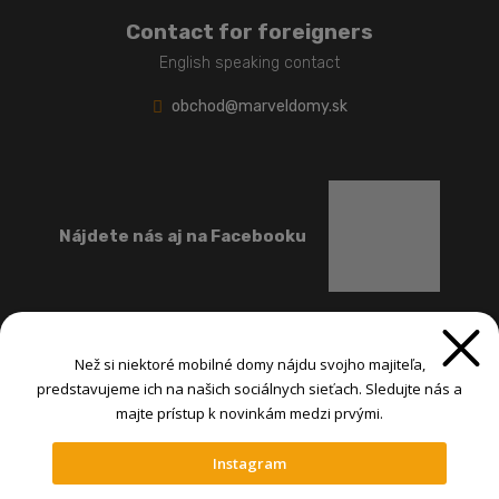
Contact for foreigners
English speaking contact
obchod@marveldomy.sk
Nájdete nás aj na Facebooku
Než si niektoré mobilné domy nájdu svojho majiteľa,
predstavujeme ich na našich sociálnych sieťach. Sledujte nás a
majte prístup k novinkám medzi prvými.
Instagram
@ MARVEL-INTERNATIONAL spol. s r.o. 2026, , vytvorila eBRÁNA s.r.o.