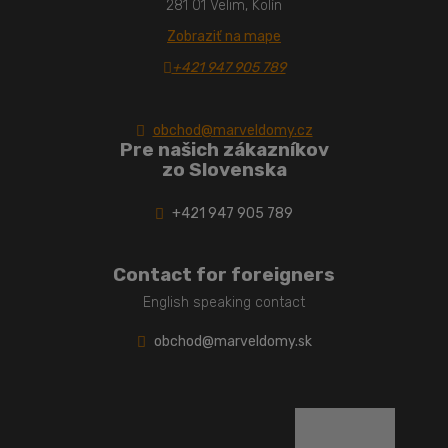
281 01 Velim, Kolín
Zobraziť na mape
+421 947 905 789
obchod@marveldomy.cz
Pre našich zákazníkov
zo Slovenska
+421 947 905 789
Contact for foreigners
English speaking contact
obchod@marveldomy.sk