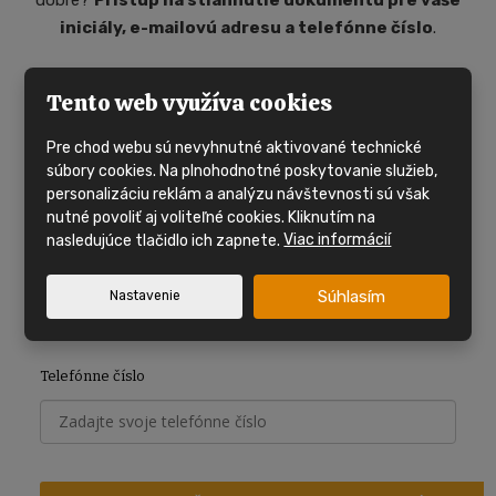
dobre?
Prístup na stiahnutie dokumentu pre vaše
iniciály, e-mailovú adresu a telefónne číslo
.
E-mail
*
Tento web využíva cookies
Pre chod webu sú nevyhnutné aktivované technické
súbory cookies. Na plnohodnotné poskytovanie služieb,
*
Povinné pole
personalizáciu reklám a analýzu návštevnosti sú však
nutné povoliť aj voliteľné cookies. Kliknutím na
Meno a priezvisko
*
nasledujúce tlačidlo ich zapnete.
Viac informácií
Súhlasím
Nastavenie
*
Povinné pole
Telefónne číslo