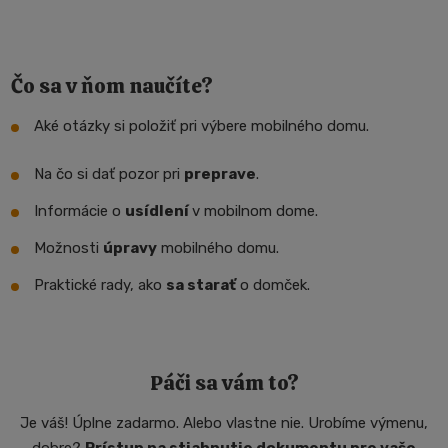
Čo sa v ňom naučíte?
Aké otázky si položiť pri výbere mobilného domu.
Na čo si dať pozor pri
preprave
.
Informácie o
usídlení
v mobilnom dome.
Možnosti
úpravy
mobilného domu.
Praktické rady, ako
sa starať
o domček.
Páči sa vám to?
Je váš! Úplne zadarmo. Alebo vlastne nie. Urobíme výmenu,