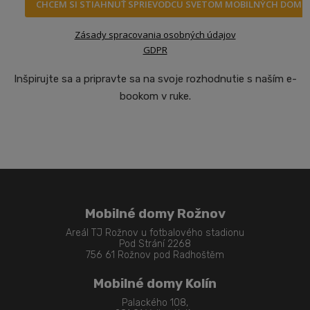
CHCEM SI STIAHNUŤ SPRIEVODCU SVETOM MOBILNÝCH DOMO
Zásady spracovania osobných údajov
GDPR
Inšpirujte sa a pripravte sa na svoje rozhodnutie s naším e-
bookom v ruke.
Mobilné domy Rožnov
Areál TJ Rožnov u fotbalového stadionu
Pod Strání 2268
756 61 Rožnov pod Radhoštěm
Mobilné domy Kolín
Palackého 108,