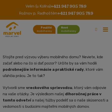
+421 947 905 789
Velim (u Kolína)
Sprievodca svetom mobilných
+421 947 905 789
Rožnov p. Radhoštěm
domov
Použité
Nové
mobilheimy
mobilheimy
Stojíte pred výzvou výberu mobilného domu? Neviete, kde
začať alebo na čo si dať pozor? Určite by sa vám hodili
podrobnejšie informácie a praktické rady
, ktoré vám
uľahčia prácu. Je to tak?
Vytvorili sme
vreckového sprievodcu
, ktorý vám odpovie
na vaše otázky. Je výsledkom našej
dlhoročnej práce v
tomto odvetví
a našej túžby podeliť sa o naše skúsenosti a
vedomosti s budúcimi majiteľmi mobilných domov.