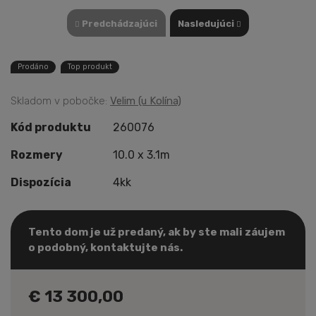
Predchádzajúci
Nasledujúci
Prodáno
Top produkt
Skladom v pobočke:
Velim (u Kolína)
Kód produktu
260076
Rozmery
10.0 x 3.1m
Dispozícia
4kk
Tento dom je už predaný, ak by ste mali záujem
o podobný, kontaktujte nás.
€ 13 300,00