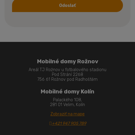
Odoslať
Formulár
sa
nepodarilo
odoslať
Mobilné domy Rožnov
Areál TJ Rožnov u fotbalového stadionu
Pod Strání 2268
756 61 Rožnov pod Radhoštěm
Mobilné domy Kolín
Palackého 108,
281 01 Velim, Kolín
Zobraziť na mape
+421 947 905 789