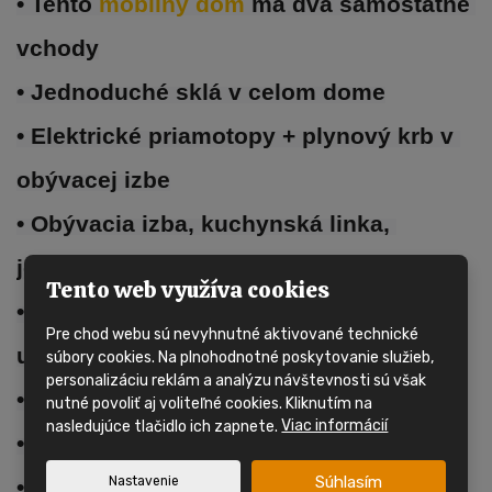
• Tento 
mobilný dom 
má dva samostatné 
vchody
• Jednoduché sklá v celom dome
• Elektrické priamotopy + plynový krb v 
obývacej izbe
• Obývacia izba, kuchynská linka, 
jedálenský kút
Tento web využíva cookies
• Kúpeľňa so sprchovacím kútom, 
Pre chod webu sú nevyhnutné aktivované technické
umývadlom a WC
súbory cookies. Na plnohodnotné poskytovanie služieb,
personalizáciu reklám a analýzu návštevnosti sú však
• 1x spálňa s úložným priestorom 
nutné povoliť aj voliteľné cookies. Kliknutím na
nasledujúce tlačidlo ich zapnete.
Viac informácií
• 1x izba s dvoma oddelenými lôžkami
Súhlasím
Nastavenie
• 1x izba s dvojposchodovou posteľou 