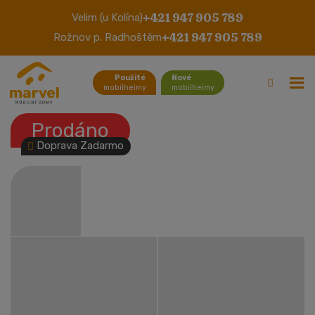
+421 947 905 789
Velim (u Kolína)
DELTA ASCOT
+421 947 905 789
Rožnov p. Radhoštěm
Použité
Nové
mobilheimy
mobilheimy
Prodáno
Doprava Zadarmo