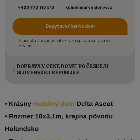
+420 773 115 513
kolin@marveldomy.cz
Dopytovať tento dom
Stačí, ak nám zanecháte krátku správu a my sa vám
ozveme.
DOPRAVA V CENE DOMU PO ČESKEJ I
SLOVENSKEJ REPUBLIKE
• Krásny 
mobilný dom 
Delta Ascot
• Rozmer 10x3,1m, krajina pôvodu 
Holandsko