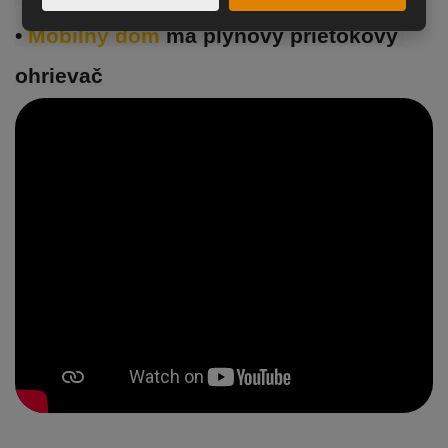
• 
Mobilný dom 
má plynový prietokový 
ohrievač