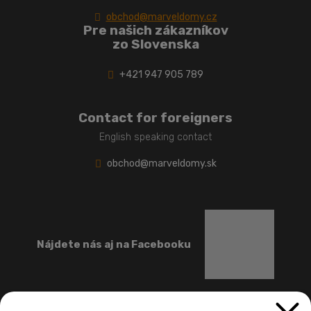
obchod@marveldomy.cz
Pre našich zákazníkov
zo Slovenska
+421 947 905 789
Contact for foreigners
English speaking contact
obchod@marveldomy.sk
Nájdete nás aj na Facebooku