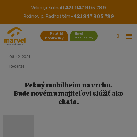
+421 947 905 789
Velim (u Kolína)
Mobilný dom Willerby Salisbury
+421 947 905 789
Rožnov p. Radhoštěm
(Ústí nad Labem)
Použité
Nové
mobilheimy
mobilheimy
08. 12. 2021
Recenze
Pekný mobilheim na vrchu.
Bude novému majiteľovi slúžiť ako
chata.