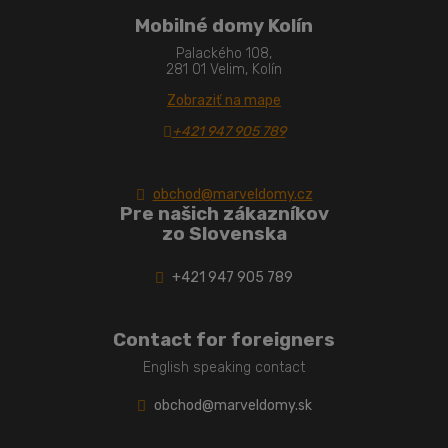
Mobilné domy Kolín
Palackého 108,
281 01 Velim, Kolín
Zobraziť na mape
+421 947 905 789
obchod@marveldomy.cz
Pre našich zákazníkov
zo Slovenska
+421 947 905 789
Contact for foreigners
English speaking contact
obchod@marveldomy.sk