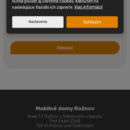
nutné povoliť aj voliteľné cookies. Kliknutím na
nasledujúce tlačidlo ich zapnete.
Viac informácií
Súhlasím
Nastavenie
Súhlasím so spracovaním
osobných údajov.
Odoslať
Formulár
sa
nepodarilo
odoslať
Mobilné domy Rožnov
Areál TJ Rožnov u fotbalového stadionu
Pod Strání 2268
756 61 Rožnov pod Radhoštěm