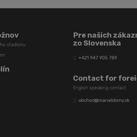
ožnov
Pre našich zákaz
zo Slovenska
ého stadionu
těm
+421 947 905 789
lín
Contact for fore
English speaking contact
obchod@marveldomy.sk