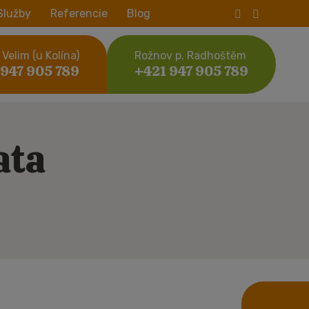
Služby
Referencie
Blog
Velim (u Kolína)
Rožnov p. Radhoštěm
 947 905 789
+421 947 905 789
ata