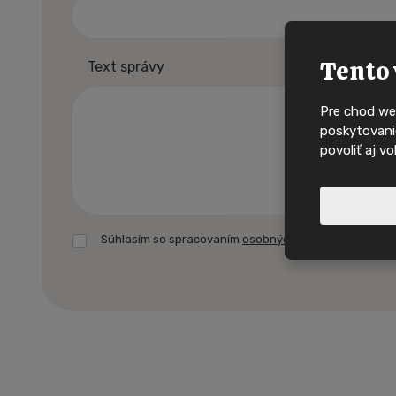
Tento 
Text správy
Pre chod we
poskytovanie
povoliť aj v
Súhlasím so spracovaním
osobných údajov.
Formulár
Nové nabídky, i
sa
domy na
nepodarilo
odoslať