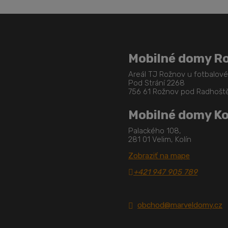
Mobilné domy R
Areál TJ Rožnov u fotbalov
Pod Strání 2268
756 61 Rožnov pod Radhoš
Mobilné domy Ko
Palackého 108,
281 01 Velim, Kolín
Zobraziť na mape
+421 947 905 789
obchod@marveldomy.cz