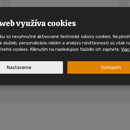
Buďte mezi p
kdo uvidí 
web využíva cookies
mobilní d
bu sú nevyhnutné aktivované technické súbory cookies. Na pln
Ty nejzajímavější mobilní domy
 služieb, personalizáciu reklám a analýzu návštevnosti sú však n
svého majitele velmi rychle. S
oliteľné cookies. Kliknutím na nasledujúce tlačidlo ich zapnete.
Viac
sociálních sítích a mějte pře
nabídkách, inspiraci i akcíc
Nastavenie
Súhlasím
Sledujte nás na In
Sledujte nás na F
nspirace a akční mobilní
 jednom místě.
Nové nabídky
Inspirace