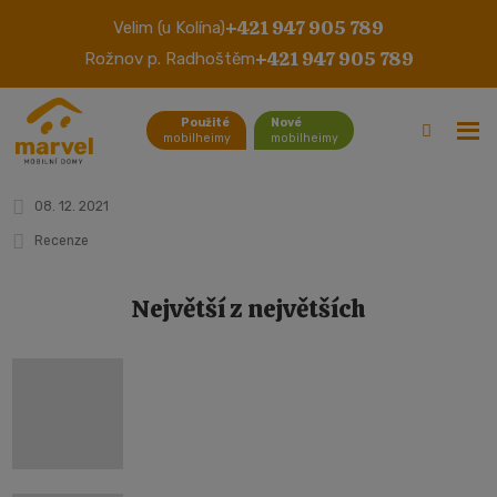
+421 947 905 789
Velim (u Kolína)
Mobilný Dom Abi Chatsworth
+421 947 905 789
Rožnov p. Radhoštěm
(okres Příbram) - 2021
Použité
Nové
mobilheimy
mobilheimy
08. 12. 2021
Recenze
Největší z největších