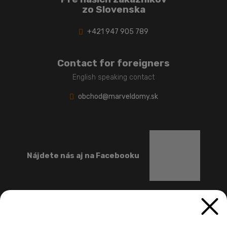
zo Slovenska
+421 947 905 789
Contact for foreigners
English speaking contact
obchod@marveldomy.sk
Nájdete nás aj na Facebooku
Než si niektoré mobilné domy nájdu svojho majiteľa,
predstavujeme ich na našich sociálnych sieťach. Sledujte nás a