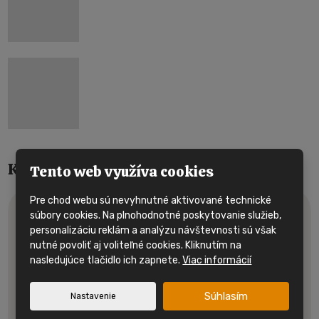
Kontaktujte nás
Tento web využíva cookies
Pre chod webu sú nevyhnutné aktivované technické
súbory cookies. Na plnohodnotné poskytovanie služieb,
Meno a priezvisko
*
personalizáciu reklám a analýzu návštevnosti sú však
nutné povoliť aj voliteľné cookies. Kliknutím na
nasledujúce tlačidlo ich zapnete.
Viac informácií
E-mail
*
Súhlasím
Nastavenie