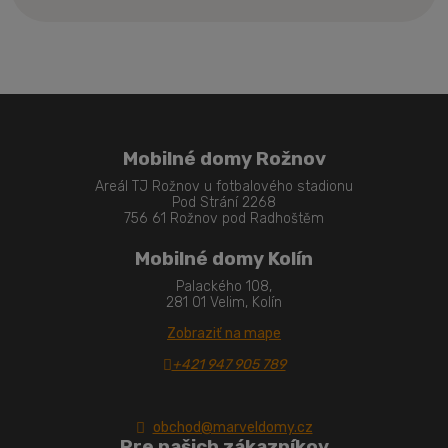
sa
nepodarilo
odoslať
Mobilné domy Rožnov
Areál TJ Rožnov u fotbalového stadionu
Pod Strání 2268
756 61 Rožnov pod Radhoštěm
Mobilné domy Kolín
Palackého 108,
281 01 Velim, Kolín
Zobraziť na mape
+421 947 905 789
obchod@marveldomy.cz
Pre našich zákazníkov