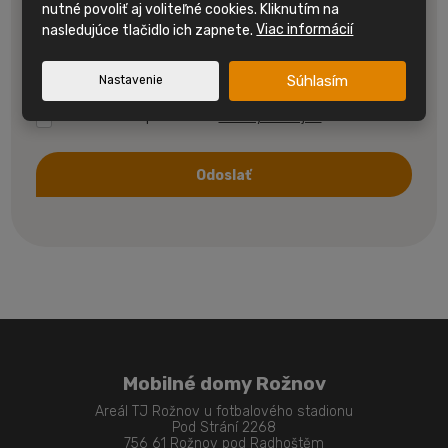
nutné povoliť aj voliteľné cookies. Kliknutím na
nasledujúce tlačidlo ich zapnete.
Viac informácií
Súhlasím
Nastavenie
Súhlasím so spracovaním
osobných údajov.
Odoslať
Formulár
sa
nepodarilo
odoslať
Mobilné domy Rožnov
Areál TJ Rožnov u fotbalového stadionu
Pod Strání 2268
756 61 Rožnov pod Radhoštěm