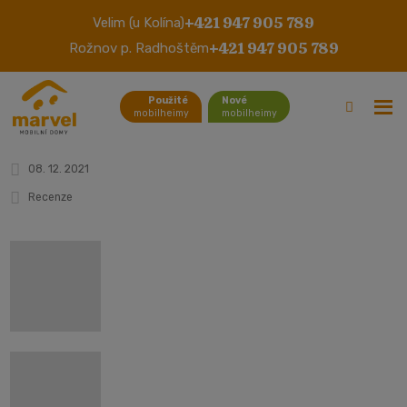
+421 947 905 789
Velim (u Kolína)
Mobilný Dom Abi Brisbane
+421 947 905 789
Rožnov p. Radhoštěm
(okr. Praha) - 2021
Použité
Nové
mobilheimy
mobilheimy
08. 12. 2021
Recenze