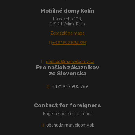
Mobilné domy Kolín
Palackého 108,
281 01 Velim, Kolín
Zobraziť na mape
+421 947 905 789
obchod@marveldomy.cz
Pre našich zákazníkov
zo Slovenska
+421 947 905 789
Contact for foreigners
English speaking contact
obchod@marveldomy.sk