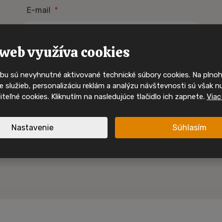
E-mail
*
Buďte mezi p
kdo uvidí 
web využíva cookies
mobilní d
bu sú nevyhnutné aktivované technické súbory cookies. Na pln
Ty nejzajímavější mobilní domy 
 služieb, personalizáciu reklám a analýzu návštevnosti sú však n
svého majitele velmi rychle. S
oliteľné cookies. Kliknutím na nasledujúce tlačidlo ich zapnete.
Viac
sociálních sítích a mějte pře
nabídkách, inspiraci i akcích
Nastavenie
Súhlasím
Sledujte nás na In
Sledujte nás na F
nspirace a akční mobilní
 jednom místě.
Nové nabídky
Inspirace