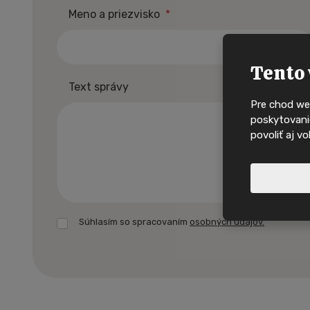
Meno a priezvisko
*
Tento 
Text správy
Pre chod we
poskytovanie
povoliť aj v
Súhlasím so spracovaním
osobných údajov.
Nové nabídky, i
Formulár
domy na
sa
nepodarilo