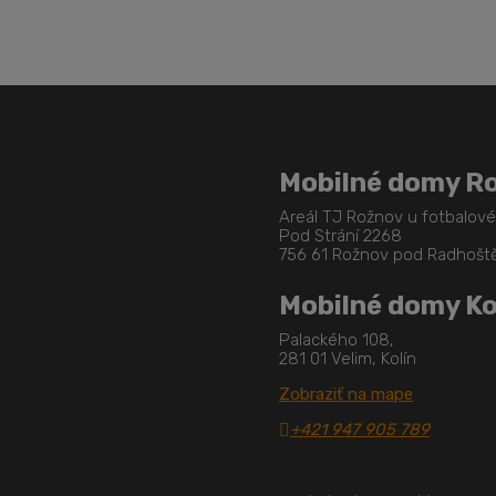
odoslať
Mobilné domy R
Areál TJ Rožnov u fotbalov
Pod Strání 2268
756 61 Rožnov pod Radhoš
Mobilné domy Ko
Palackého 108,
281 01 Velim, Kolín
Zobraziť na mape
+421 947 905 789