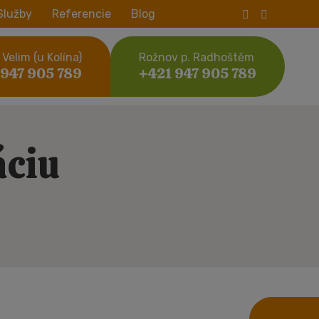
Služby
Referencie
Blog
Velim (u Kolína)
Rožnov p. Radhoštěm
 947 905 789
+421 947 905 789
áciu