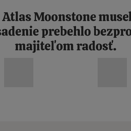
 Atlas Moonstone musel
sadenie prebehlo bezpr
majiteľom radosť.
PRVNÍ