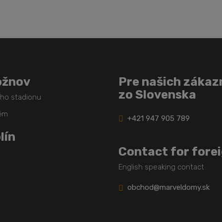
ožnov
Pre našich zákaz
zo Slovenska
ého stadionu
těm
+421 947 905 789
lín
Contact for fore
English speaking contact
obchod@marveldomy.sk