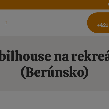
+421
ilhouse na rekre
(Berúnsko)