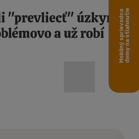
domy na stiahnutie
Mobilný sprievodca
i "prevliecť" úzkymi
oblémovo a už robí