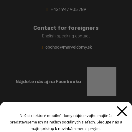
+421 947 905 789
Contact for foreigners
English speaking contact
obchod@marveldomy.sk
Nájdete nás aj na Facebooku
Než si niektoré mobilné domy nájdu svojho majiteľa,
predstavujeme ich na našich sociálnych sieťach. Sledujte nás a
majte prístup k novinkám medzi prvými.