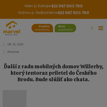
+421 947 905 789
Velim (u Kolína)
Mobilheim Richmond
+421 947 905 789
Rožnov p. Radhoštěm
(Český Brod)
Použité
Nové
mobilheimy
mobilheimy
08. 12. 2021
Recenze
Ďalší z radu mobilných domov Willerby,
ktorý tentoraz priletel do Českého
Brodu. Bude slúžiť ako chata.