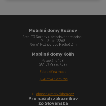
nepodarilo
odoslať
Mobilné domy Rožnov
Areál TJ Rožnov u fotbalového stadionu
Pod Strání 2268
756 61 Rožnov pod Radhoštěm
Mobilné domy Kolín
Palackého 108,
281 01 Velim, Kolín
Zobraziť na mape
+421 947 905 789
obchod@marveldomy.cz
Pre našich zákazníkov
zo Slovenska