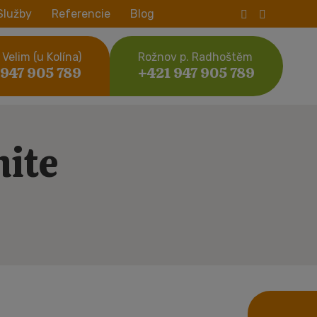
Služby
Referencie
Blog
Velim (u Kolína)
Rožnov p. Radhoštěm
 947 905 789
+421 947 905 789
hite