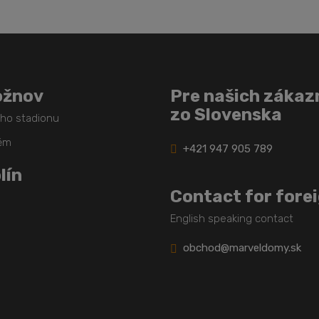
ožnov
Pre našich zákaz
zo Slovenska
ého stadionu
těm
+421 947 905 789
lín
Contact for fore
English speaking contact
obchod@marveldomy.sk