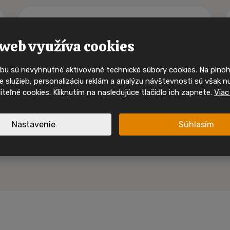
Buďte mezi p
kdo uvidí 
web využíva cookies
mobilní d
bu sú nevyhnutné aktivované technické súbory cookies. Na pln
Ty nejzajímavější mobilní domy 
 služieb, personalizáciu reklám a analýzu návštevnosti sú však n
svého majitele velmi rychle. S
oliteľné cookies. Kliknutím na nasledujúce tlačidlo ich zapnete.
Viac
sociálních sítích a mějte pře
nabídkách, inspiraci i akcích
Nastavenie
Súhlasím
Sledujte nás na In
Sledujte nás na F
nspirace a akční mobilní
 jednom místě.
Nové nabídky
Inspirace