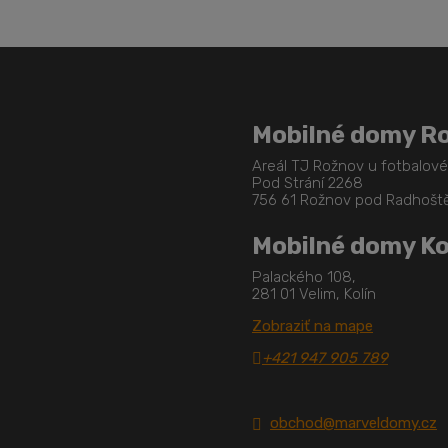
Mobilné domy R
Areál TJ Rožnov u fotbalov
Pod Strání 2268
756 61 Rožnov pod Radhoš
Mobilné domy Ko
Palackého 108,
281 01 Velim, Kolín
Zobraziť na mape
+421 947 905 789
obchod@marveldomy.cz