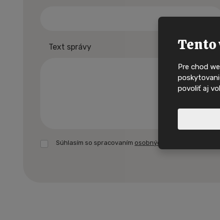
Tento 
Text správy
Pre chod we
poskytovanie
povoliť aj v
Súhlasím so spracovaním
osobných údajov.
Formulár
Nové nabídky, i
sa
domy na
nepodarilo
odoslať