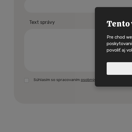
Tento 
Text správy
Pre chod we
poskytovanie
povoliť aj v
Súhlasím so spracovaním
osobných údajov.
Formulár
Nové nabídky, in
sa
domy na
nepodarilo
odoslať