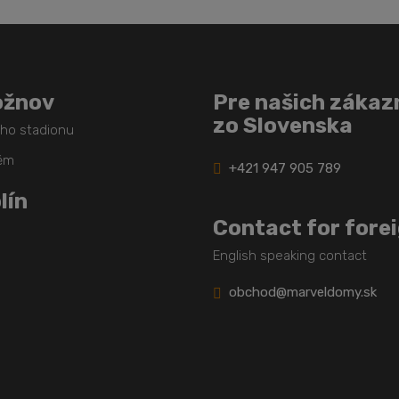
ožnov
Pre našich zákaz
zo Slovenska
ého stadionu
těm
+421 947 905 789
lín
Contact for fore
English speaking contact
obchod@marveldomy.sk