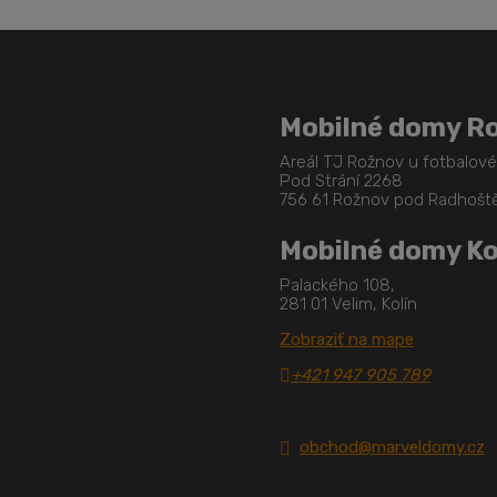
Mobilné domy R
Areál TJ Rožnov u fotbalov
Pod Strání 2268
756 61 Rožnov pod Radhoš
Mobilné domy Ko
Palackého 108,
281 01 Velim, Kolín
Zobraziť na mape
+421 947 905 789
obchod@marveldomy.cz