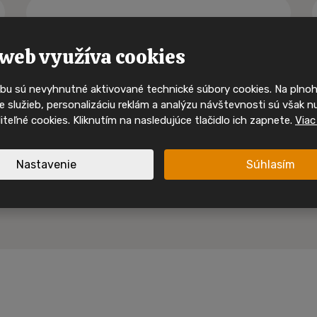
Buďte mezi p
kdo uvidí 
mobilní 
web využíva cookies
bu sú nevyhnutné aktivované technické súbory cookies. Na pln
Ty nejzajímavější mobilní domy
 služieb, personalizáciu reklám a analýzu návštevnosti sú však n
svého majitele velmi rychle. 
oliteľné cookies. Kliknutím na nasledujúce tlačidlo ich zapnete.
Viac
sociálních sítích a mějte př
nabídkách, inspiraci i akcíc
Nastavenie
Súhlasím
Sledujte nás na I
Sledujte nás na F
spirace a akční mobilní
 jednom místě.
Nové nabídky
Inspirace