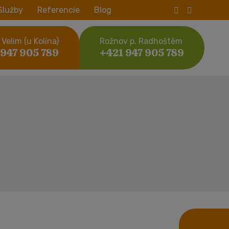
Služby
Referencie
Blog
Velim (u Kolína)
Rožnov p. Radhoštěm
 947 905 789
+421 947 905 789