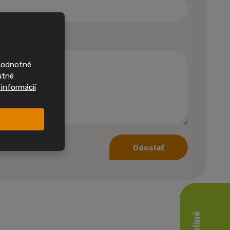
rvními,
nové
domy
ohodnotné
 si často najdou
utné
Sledujte nás na
 informácií
ehled o nových
h jako první.
nstagramu
Odoslať
acebooku
Novinky jako první