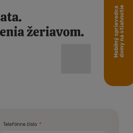
domy na stiahnutie
Mobilný sprievodca
ata.
denia žeriavom.
Telefónne číslo
*