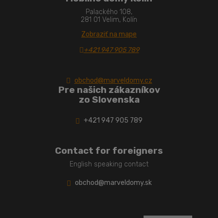
Palackého 108,
281 01 Velim, Kolín
Zobraziť na mape
+421 947 905 789
obchod@marveldomy.cz
Pre našich zákazníkov
zo Slovenska
+421 947 905 789
Contact for foreigners
English speaking contact
obchod@marveldomy.sk