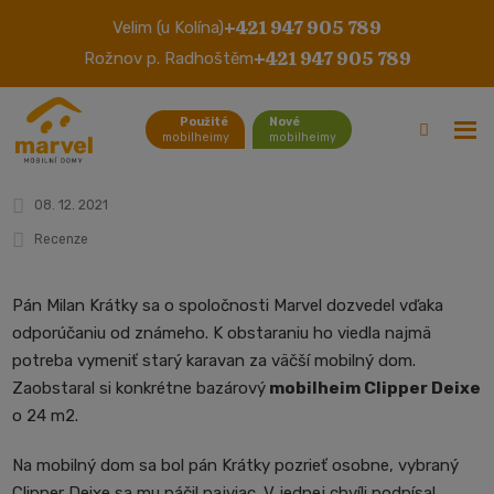
+421 947 905 789
Velim (u Kolína)
Clipper Deixe do Jacht klubu v obci
+421 947 905 789
Rožnov p. Radhoštěm
Pavlov
Použité
Nové
mobilheimy
mobilheimy
08. 12. 2021
Recenze
Pán Milan Krátky sa o spoločnosti Marvel dozvedel vďaka
odporúčaniu od známeho. K obstaraniu ho viedla najmä
potreba vymeniť starý karavan za väčší mobilný dom.
Zaobstaral si konkrétne bazárový
mobilheim Clipper Deixe
o 24 m2.
Na mobilný dom sa bol pán Krátky pozrieť osobne, vybraný
Clipper Deixe sa mu páčil najviac. V jednej chvíli podpísal