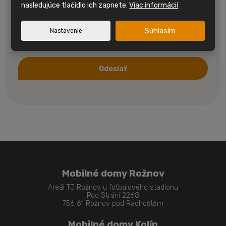
nasledujúce tlačidlo ich zapnete.
Viac informácií
Súhlasím
Nastavenie
Súhlasím so spracovaním
osobných údajov.
Odoslať
Formulár
sa
nepodarilo
odoslať
Mobilné domy Rožnov
Areál TJ Rožnov u fotbalového stadionu
Pod Strání 2268
756 61 Rožnov pod Radhoštěm
Mobilné domy Kolín