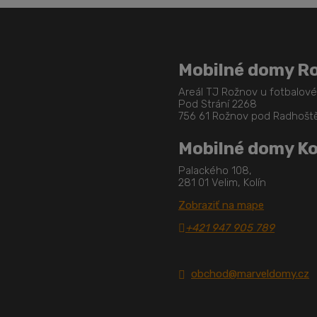
Mobilné domy R
Areál TJ Rožnov u fotbalov
Pod Strání 2268
756 61 Rožnov pod Radhoš
Mobilné domy Ko
Palackého 108,
281 01 Velim, Kolín
Zobraziť na mape
+421 947 905 789
obchod@marveldomy.cz