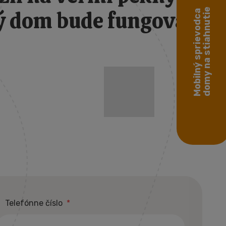
domy na stiahnutie
ý dom bude fungovať
Mobilný sprievodca
Telefónne číslo
*