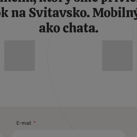
k na Svitavsko. Mobiln
ako chata.
PRVNÍ
E-mail
*