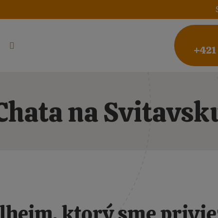
+421
Chata na Svitavsk
lheim, ktorý sme privie