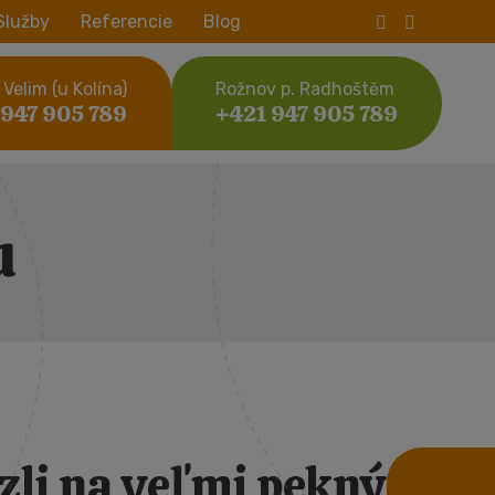
Služby
Referencie
Blog
Velim (u Kolína)
Rožnov p. Radhoštěm
 947 905 789
+421 947 905 789
u
zli na veľmi pekný a