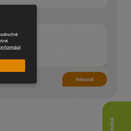
rvními,
nové
domy
ohodnotné
 si často najdou
utné
Sledujte nás na
 informácií
ehled o nových
h jako první.
nstagramu
Odoslať
acebooku
Novinky jako první