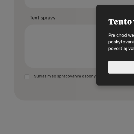
Text správy
Tento 
Pre chod we
poskytovanie
povoliť aj v
Súhlasím so spracovaním
osobných údajov.
Formulár
Nové nabídky, in
sa
domy na
nepodarilo
odoslať