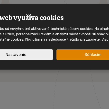
Buďte mezi p
kdo uvidí 
mobilní 
web využíva cookies
bu sú nevyhnutné aktivované technické súbory cookies. Na pln
Ty nejzajímavější mobilní domy
 služieb, personalizáciu reklám a analýzu návštevnosti sú však n
svého majitele velmi rychle. 
oliteľné cookies. Kliknutím na nasledujúce tlačidlo ich zapnete.
Viac
sociálních sítích a mějte př
nabídkách, inspiraci i akcíc
Nastavenie
Súhlasím
Sledujte nás na I
Sledujte nás na F
spirace a akční mobilní
 jednom místě.
Nové nabídky
Inspirace