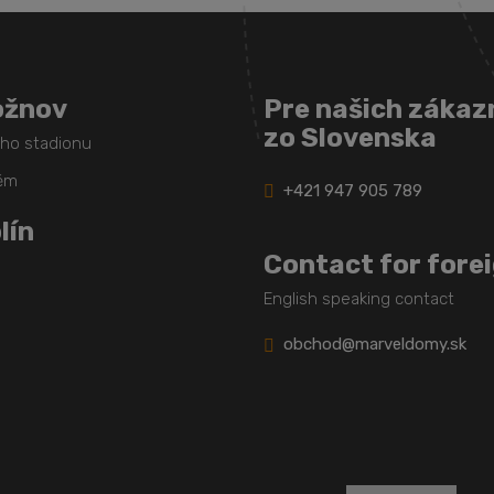
ožnov
Pre našich zákaz
zo Slovenska
ého stadionu
těm
+421 947 905 789
lín
Contact for fore
English speaking contact
obchod@marveldomy.sk