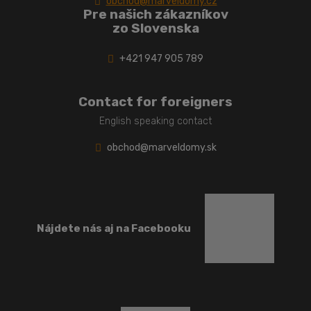
obchod@marveldomy.cz
Pre našich zákazníkov
zo Slovenska
+421 947 905 789
Contact for foreigners
English speaking contact
obchod@marveldomy.sk
Nájdete nás aj na Facebooku
Než si niektoré mobilné domy nájdu svojho majiteľa, predstavujeme