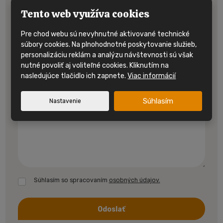
Tento web využíva cookies
Pre chod webu sú nevyhnutné aktivované technické
Telefónne číslo
*
súbory cookies. Na plnohodnotné poskytovanie služieb,
personalizáciu reklám a analýzu návštevnosti sú však
nutné povoliť aj voliteľné cookies. Kliknutím na
nasledujúce tlačidlo ich zapnete.
Viac informácií
Text správy
Súhlasím
Nastavenie
Súhlasím so spracovaním
osobných údajov.
Odoslať