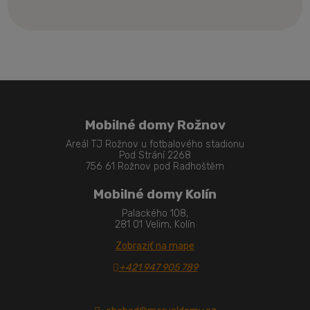
Formulár
sa
nepodarilo
odoslať
Mobilné domy Rožnov
Areál TJ Rožnov u fotbalového stadionu
Pod Strání 2268
756 61 Rožnov pod Radhoštěm
Mobilné domy Kolín
Palackého 108,
281 01 Velim, Kolín
Zobraziť na mape
+421 947 905 789