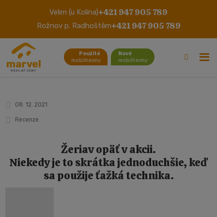
+421 947 905 789
Velim (u Kolína)
Bluebird Brookwood mobilheim a
+421 947 905 789
Rožnov p. Radhoštěm
usadenie žeriavom
(Zlínsko)
Použité
Nové
mobilheimy
mobilheimy
08. 12. 2021
Recenze
Žeriav opäť v akcii.
Niekedy je to skrátka jednoduchšie, keď
sa použije ťažká technika.