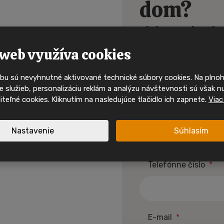
dom?
Buďte mezi p
alebo sa chcete
kdo uvidí 
mobilní 
web využíva cookies
Ak nechcete písať, 
789
.
bu sú nevyhnutné aktivované technické súbory cookies. Na pln
Ty nejzajímavější mobilní domy
 služieb, personalizáciu reklám a analýzu návštevnosti sú však n
svého majitele velmi rychle. 
oliteľné cookies. Kliknutím na nasledujúce tlačidlo ich zapnete.
Viac
sociálních sítích a mějte př
nabídkách, inspiraci i akcíc
Meno a priezvisko
*
Nastavenie
Súhlasím
Sledujte nás na I
Telefónne číslo
*
Sledujte nás na F
spirace a akční mobilní
 jednom místě.
E-mail
*
Nové nabídky
Inspirace