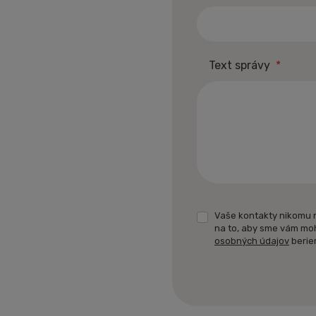
Text správy
*
Vaše kontakty nikomu 
na to, aby sme vám mo
osobných údajov
berie
Formulár
sa