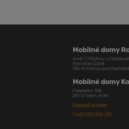
Mobilné domy R
Areál TJ Rožnov u fotbalov
Pod Strání 2268
756 61 Rožnov pod Radhoš
Mobilné domy Ko
Palackého 108,
281 01 Velim, Kolín
Zobraziť na mape
+421 947 905 789