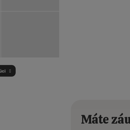
úci
PRVNÍ
Máte záu