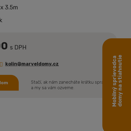
 x 3.5m
k
00
s DPH
domy na stiahnutie
Mobilný sprievodca
kolin@marveldomy.cz
Stačí, ak nám zanecháte krátku správu
 dom
a my sa vám ozveme.