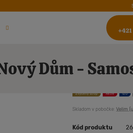
+421
Nový Dům - Samo
Zvýšený strop
Akcie
IZO
Skladom v pobočke:
Velim (u
Kód produktu
26