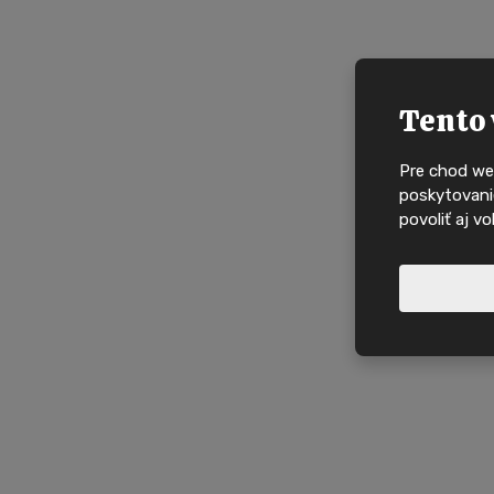
Tento 
Pre chod we
poskytovanie
povoliť aj v
Nové nabídky, in
domy na