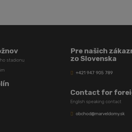
nepodarilo
odoslať
ožnov
Pre našich zákaz
zo Slovenska
ého stadionu
těm
+421 947 905 789
lín
Contact for fore
English speaking contact
obchod@marveldomy.sk