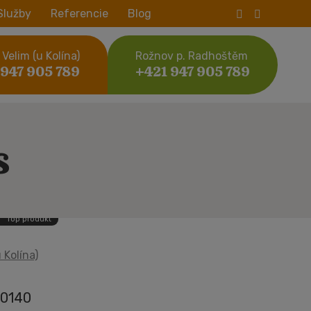
Služby
Referencie
Blog
Velim (u Kolína)
Rožnov p. Radhoštěm
 947 905 789
+421 947 905 789
s
Top produkt
 Kolína)
0140