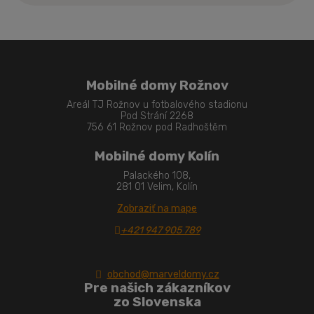
nepodarilo
odoslať
Mobilné domy Rožnov
Areál TJ Rožnov u fotbalového stadionu
Pod Strání 2268
756 61 Rožnov pod Radhoštěm
Mobilné domy Kolín
Palackého 108,
281 01 Velim, Kolín
Zobraziť na mape
+421 947 905 789
obchod@marveldomy.cz
Pre našich zákazníkov
zo Slovenska