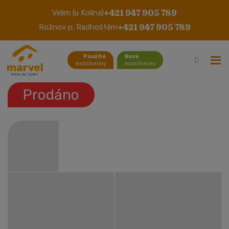
+421 947 905 789
Velim (u Kolína)
Willerby Vogue
+421 947 905 789
Rožnov p. Radhoštěm
Použité
Nové
mobilheimy
mobilheimy
Prodáno