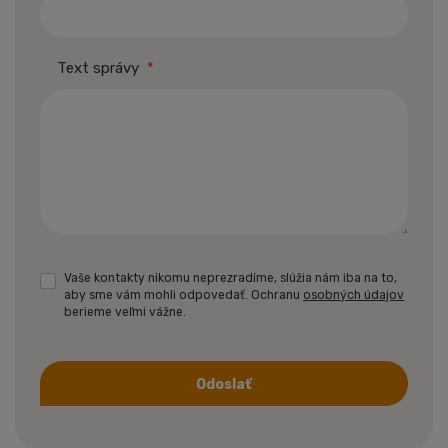
Text správy
*
Vaše kontakty nikomu neprezradíme, slúžia nám iba na to,
aby sme vám mohli odpovedať. Ochranu
osobných údajov
berieme veľmi vážne.
Odoslať
Formulár
sa