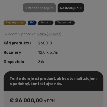
Predchádzajúci
Nasledujúci
Zvýšený strop
IZO
Prodáno
Top produkt
Skladom v pobočke:
Velim (u Kolína)
Kód produktu
260010
Rozmery
12.0 x 3.7m
Dispozícia
3kk
Tento dom je už predaný, ak by ste mali záujem
o podobný, kontaktujte nás.
€ 26 000,00
s DPH