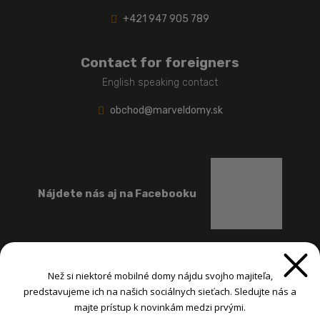
+421 947 905 789
Contact for foreigners
English speaking contact
obchod@marveldomy.sk
Nájdete nás aj na Facebooku
Než si niektoré mobilné domy nájdu svojho majiteľa,
predstavujeme ich na našich sociálnych sieťach. Sledujte nás a
majte prístup k novinkám medzi prvými.