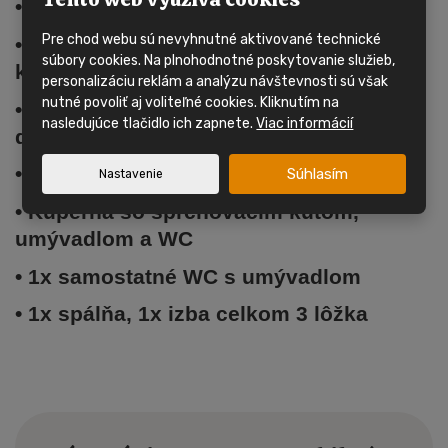
• Tento
mobilný dom
má dva vchody
Pre chod webu sú nevyhnutné aktivované technické
• Vykurovanie je riešené plynovým
súbory cookies. Na plnohodnotné poskytovanie služieb,
kotlom na PB s radiátormi
personalizáciu reklám a analýzu návštevnosti sú však
nutné povoliť aj voliteľné cookies. Kliknutím na
•
Mobilný dom
má plastové okná s
nasledujúce tlačidlo ich zapnete.
Viac informácií
dvojsklom
• Obývacia izba, veľká kuchynská linka
Súhlasím
Nastavenie
• Kúpeľňa so sprchovacím kútom,
umývadlom a WC
• 1x samostatné WC s umývadlom
• 1x spálňa, 1x izba celkom 3 lôžka