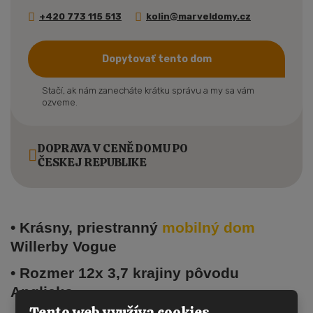
+420 773 115 513
kolin@marveldomy.cz
Dopytovať tento dom
Stačí, ak nám zanecháte krátku správu a my sa vám
ozveme.
DOPRAVA V CENĚ DOMU PO
ČESKEJ REPUBLIKE
• Krásny, priestranný
mobilný dom
Willerby Vogue
• Rozmer 12x 3,7 krajiny pôvodu
Anglicko
Tento web využíva cookies