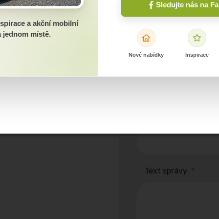
Sledujte nás na F
Meno a priezvisko
*
spirace a akční mobilní
 jednom místě.
Nové nabídky
Inspirace
Telefónne číslo
*
E-mail
*
Text správy
*