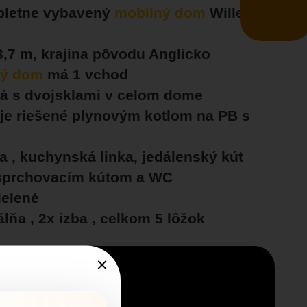
pletne vybavený
mobilný dom
Willerby
3,7 m, krajina pôvodu Anglicko
ný dom
má 1 vchod
á s dvojsklami v celom dome
je riešené plynovým kotlom na PB s
a , kuchynská linka, jedálenský kút
sprchovacím kútom a WC
delené
lňa , 2x izba , celkom 5 lôžok