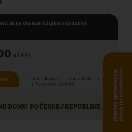
k
ný, ak by ste mali záujem o podobný,
,00
s DPH
domy na stiahnutie
Mobilný sprievodca
Stačí, ak nám zanecháte krátku správu
 dom
a my sa vám ozveme.
NE DOMU PO ČESKEJ REPUBLIKE