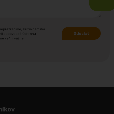
neprezradíme, slúžia nám iba
Odoslať
hli odpovedať. Ochranu
me veľmi vážne.
níkov