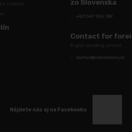
zo Slovenska
ého stadionu
těm
+421 947 905 789
lín
Contact for fore
English speaking contact
obchod@marveldomy.sk
Nájdete nás aj na Facebooku