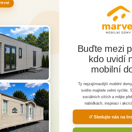
PRVNÍ
Buďte mezi p
kdo uvidí 
mobilní 
web využíva cookies
bu sú nevyhnutné aktivované technické súbory cookies. Na pln
Máte záu
Ty nejzajímavější mobilní domy
 služieb, personalizáciu reklám a analýzu návštevnosti sú však n
svého majitele velmi rychle. 
oliteľné cookies. Kliknutím na nasledujúce tlačidlo ich zapnete.
Viac
sociálních sítích a mějte př
dom?
nabídkách, inspiraci i akcíc
Nastavenie
Súhlasím
alebo sa chcete
Sledujte nás na I