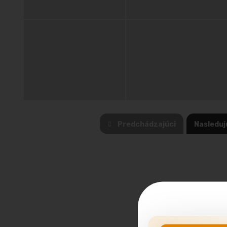
Predchádzajúci
Nasleduj