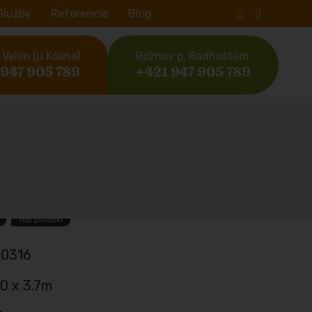
Služby
Referencie
Blog
Velim (u Kolína)
Rožnov p. Radhoštěm
 947 905 789
+421 947 905 789
Top produkt
0316
.0 x 3.7m