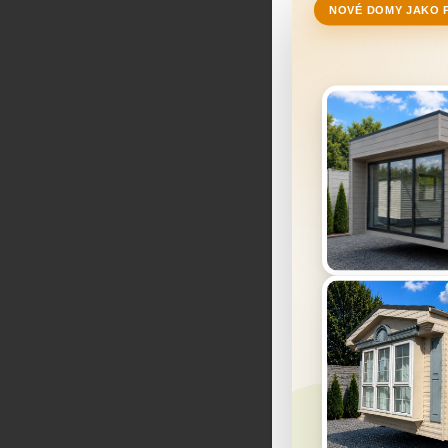
NOVÉ DOMY JAKO 
Tento 
Pre chod we
poskytovanie
povoliť aj v