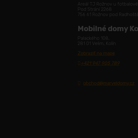
Areál TJ Rožnov u fotbalov
Pod Strání 2268
756 61 Rožnov pod Radhoš
Mobilné domy Ko
Palackého 108,
281 01 Velim, Kolín
Zobraziť na mape
+421 947 905 789
obchod@marveldomy.cz