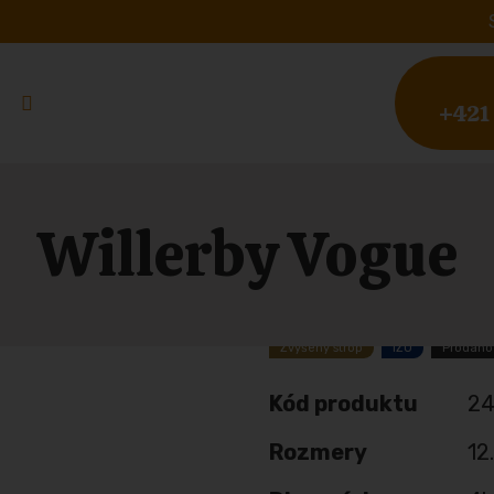
+421
Willerby Vogue
Zvýšený strop
IZO
Prodáno
Kód produktu
24
Rozmery
12