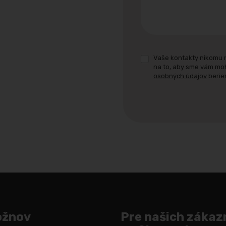
Vaše kontakty nikomu 
na to, aby sme vám mo
osobných údajov
berie
Formulár
sa
nepodarilo
odoslať
ožnov
Pre našich zákaz