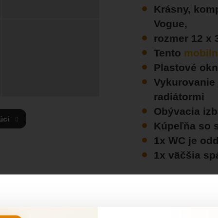
Krásny, kom
Vogue,
rozmer 12 x 
Tento
mobil
Plastové okn
Vykurovanie 
radiátormi
Obývacia izb
úci
Kúpeľňa so 
1x WC je od
1x väčšia spá