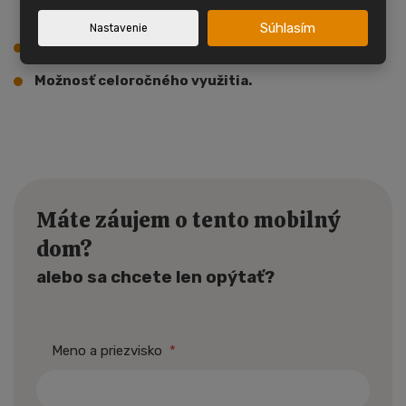
sprchovacím kútom, umývadlom a WC.
Súhlasím
Nastavenie
Plynový kotol s radiátormi.
Možnosť celoročného využitia.
Máte záujem o tento mobilný
dom?
alebo sa chcete len opýtať?
Meno a priezvisko
*