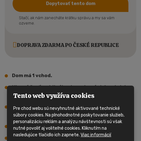
Dopytovať tento dom
Stačí, ak nám zanecháte krátku správu a my sa vám
ozveme.
DOPRAVA ZDARMA PO ČESKÉ REPUBLICE
Dom má 1 vchod.
Hlavnú časť mobilného domu tvorí obývacia izba s
Tento web využíva cookies
kuchynským kútom.
Súčasťou obývacej izby a kuchyne je jedálenský
Pre chod webu sú nevyhnutné aktivované technické
kút.
súbory cookies. Na plnohodnotné poskytovanie služieb,
personalizáciu reklám a analýzu návštevnosti sú však
V tomto dome sú 2 spálne, celkom 3 lôžka.
nutné povoliť aj voliteľné cookies. Kliknutím na
nasledujúce tlačidlo ich zapnete.
Viac informácií
V poslednom rade sa v dome nachádza kúpeľňa so