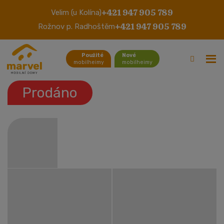
+421 947 905 789
Velim (u Kolína)
Willerby Salisbury
+421 947 905 789
Rožnov p. Radhoštěm
Použité
Nové
mobilheimy
mobilheimy
Prodáno