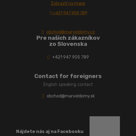
Zobraziť na mape
+421 947 905 789
obchod@marveldomy.cz
Pre našich zákazníkov
zo Slovenska
+421 947 905 789
Contact for foreigners
English speaking contact
obchod@marveldomy.sk
Nájdete nás aj na Facebooku