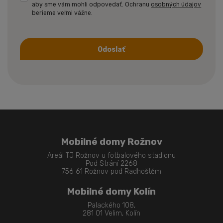
aby sme vám mohli odpovedať. Ochranu
osobných údajov
berieme veľmi vážne.
Odoslať
Formulár
sa
nepodarilo
odoslať
Mobilné domy Rožnov
Areál TJ Rožnov u fotbalového stadionu
Pod Strání 2268
756 61 Rožnov pod Radhoštěm
Mobilné domy Kolín
Palackého 108,
281 01 Velim, Kolín