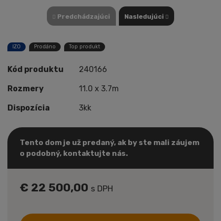
Predchádzajúci
Nasledujúci
IZO
Prodáno
Top produkt
Kód produktu
240166
Rozmery
11.0 x 3.7m
Dispozícia
3kk
Tento dom je už predaný, ak by ste mali záujem
o podobný, kontaktujte nás.
€ 22 500,00
s DPH