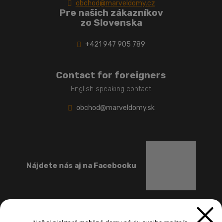
obchod@marveldomy.cz
Pre našich zákazníkov
zo Slovenska
+421 947 905 789
Contact for foreigners
English speaking contact
obchod@marveldomy.sk
Nájdete nás aj na Facebooku