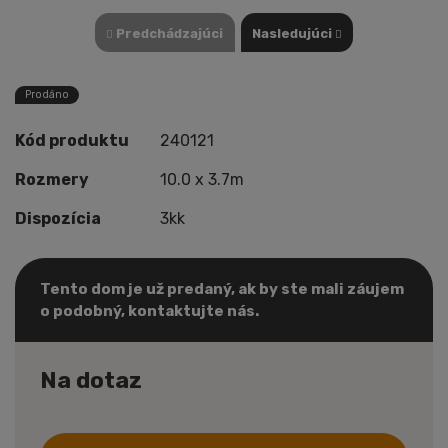
Predchádzajúci
Nasledujúci
Prodáno
Kód produktu
240121
Rozmery
10.0 x 3.7m
Dispozícia
3kk
Tento dom je už predaný, ak by ste mali záujem
o podobný, kontaktujte nás.
Na dotaz