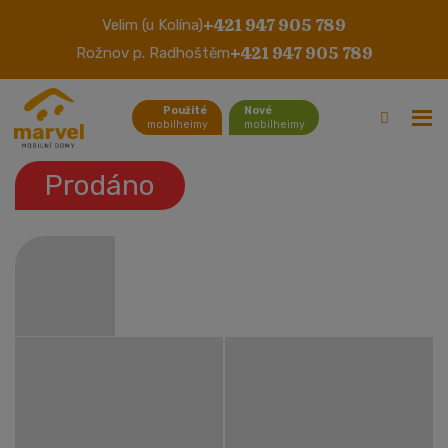
+421 947 905 789
Velim (u Kolína)
Willerby Herald
+421 947 905 789
Rožnov p. Radhoštěm
Použité
Nové
mobilheimy
mobilheimy
Prodáno