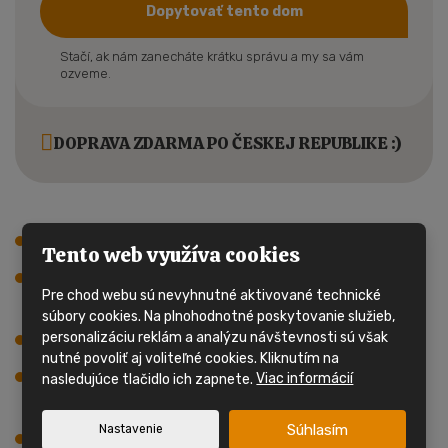
Dopytovať tento dom
Stačí, ak nám zanecháte krátku správu a my sa vám
ozveme.
DOPRAVA ZDARMA PO ČESKEJ REPUBLIKE :)
Dom má 2 vchody.
Tento web využíva cookies
Hlavnú časť domu tvorí obývacia izba s
Pre chod webu sú nevyhnutné aktivované technické
kuchynským kútom.
súbory cookies. Na plnohodnotné poskytovanie služieb,
personalizáciu reklám a analýzu návštevnosti sú však
Dom má 2 spálne, celkom 2 ložka.
nutné povoliť aj voliteľné cookies. Kliknutím na
V mobilnom dome sa nachádza kúpelňa so
nasledujúce tlačidlo ich zapnete.
Viac informácií
sprchovým kútom, úmyvadlom a WC.
Súhlasím
Nastavenie
Elektrické ohrievače.