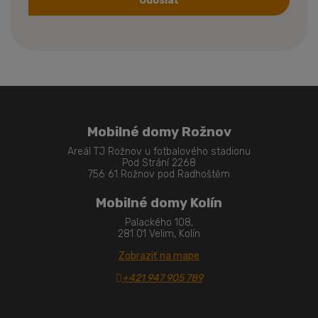
Odoslať
Formulár
sa
nepodarilo
odoslať
Mobilné domy Rožnov
Areál TJ Rožnov u fotbalového stadionu
Pod Strání 2268
756 61 Rožnov pod Radhoštěm
Mobilné domy Kolín
Palackého 108,
281 01 Velim, Kolín
Zobraziť na mape
+421 947 905 789