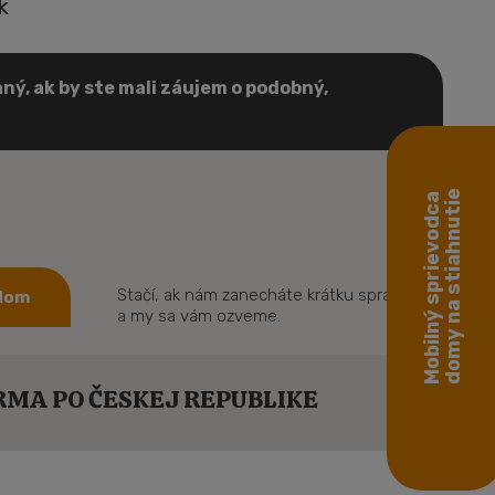
k
ný, ak by ste mali záujem o podobný,
domy na stiahnutie
Mobilný sprievodca
Stačí, ak nám zanecháte krátku správu
 dom
a my sa vám ozveme.
MA PO ČESKEJ REPUBLIKE