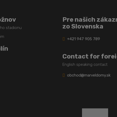
ožnov
Pre našich zákaz
zo Slovenska
ého stadionu
těm
+421 947 905 789
lín
Contact for fore
English speaking contact
obchod@marveldomy.sk