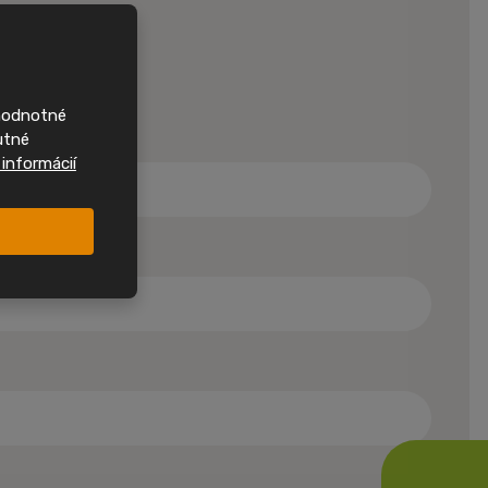
nové
 len opýtať?
domy
ohodnotné
 si často najdou
utné
Sledujte nás na
 informácií
ehled o nových
h jako první.
nstagramu
acebooku
Novinky jako první