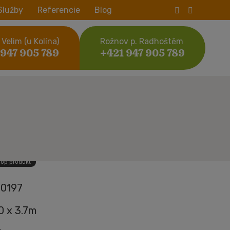
Služby
Referencie
Blog
Velim (u Kolína)
Rožnov p. Radhoštěm
 947 905 789
+421 947 905 789
Top produkt
0197
.0 x 3.7m