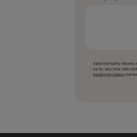
Vaše kontakty nikomu 
na to, aby sme vám mo
osobných údajov
berie
Formulár
sa
nepodarilo
odoslať