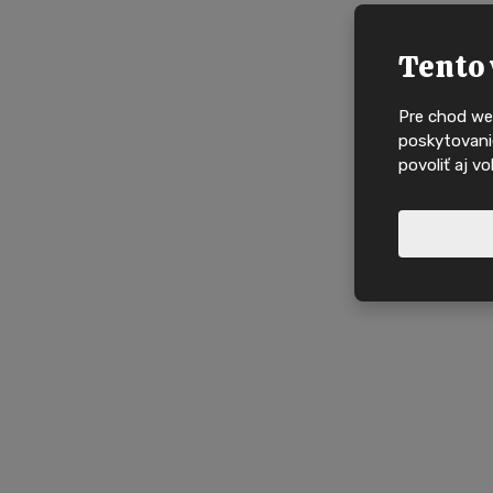
Tento 
Pre chod we
poskytovanie
povoliť aj v
Nové nabídky, in
domy na