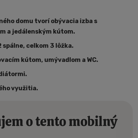
ného domu tvorí obývacia izba s
m a jedálenským kútom.
 spálne, celkom 3 lôžka.
ovacím kútom, umývadlom a WC.
diátormi.
ho využitia.
jem o tento mobilný
rvními,