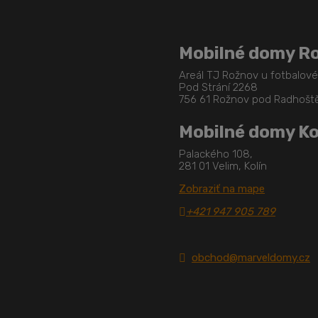
Mobilné domy R
Areál TJ Rožnov u fotbalov
Pod Strání 2268
756 61 Rožnov pod Radhoš
Mobilné domy Ko
Palackého 108,
281 01 Velim, Kolín
Zobraziť na mape
+421 947 905 789
obchod@marveldomy.cz