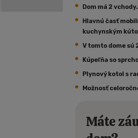
Dom má 2 vchody.
Hlavnú časť mobil
kuchynským kúto
V tomto dome sú 2
Kúpeľňa so sprch
Plynový kotol s ra
PRVNÍ
Možnosť celoročné
Máte záu
Buďte mezi p