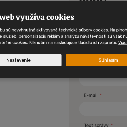
dom?
kdo uvidí 
alebo sa chcete
mobilní 
web využíva cookies
bu sú nevyhnutné aktivované technické súbory cookies. Na pln
Ty nejzajímavější mobilní domy
Meno a priezvisko
*
 služieb, personalizáciu reklám a analýzu návštevnosti sú však n
svého majitele velmi rychle. 
oliteľné cookies. Kliknutím na nasledujúce tlačidlo ich zapnete.
Viac
sociálních sítích a mějte př
nabídkách, inspiraci i akcíc
Nastavenie
Súhlasím
Sledujte nás na I
Telefónne číslo
*
Sledujte nás na F
spirace a akční mobilní
E-mail
*
 jednom místě.
Nové nabídky
Inspirace
Text správy
*