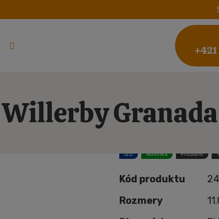
+421
Willerby Granada
IZO
Novinka
Prodáno
Kód produktu
24
Rozmery
11