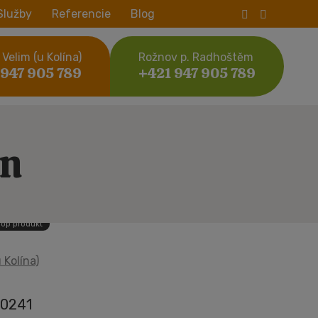
Služby
Referencie
Blog
Velim (u Kolína)
Rožnov p. Radhoštěm
 947 905 789
+421 947 905 789
on
Top produkt
 Kolína)
0241