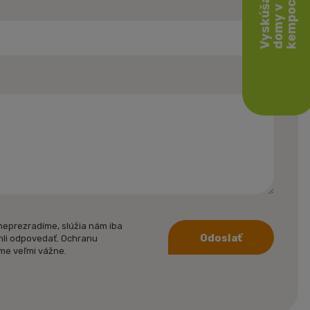
h
j
h
neprezradíme, slúžia nám iba
Odoslať
hli odpovedať. Ochranu
me veľmi vážne.