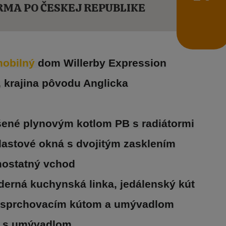
MA PO ČESKEJ REPUBLIKE
obilný 
dom Willerby Expression
, krajina pôvodu Anglicka
ešené plynovým kotlom PB s radiátormi
lastové okná s dvojitým zasklením
mostatný vchod
derná kuchynská linka, jedálenský kút
m sprchovacím kútom a umývadlom
C s umývadlom