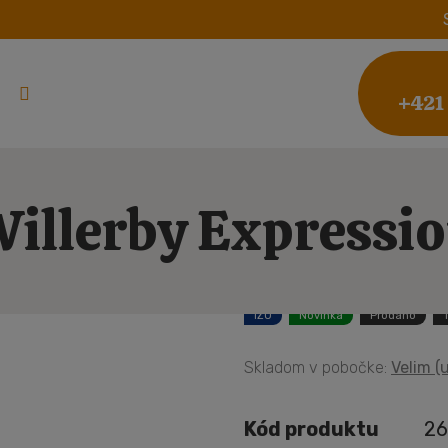
+421
illerby Expressi
IZO
Novinka
Prodáno
Skladom v pobočke:
Velim (u
Kód produktu
26