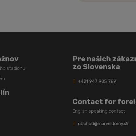
sa
nepodarilo
odoslať
ožnov
Pre našich zákaz
zo Slovenska
ého stadionu
těm
+421 947 905 789
lín
Contact for fore
English speaking contact
obchod@marveldomy.sk