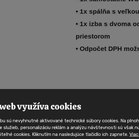
• 1x spálňa s veľko
• 1x izba s dvoma o
priestorom
PRVNÍ
• Odpočet DPH mož
Buďte mezi p
kdo uvidí 
mobilní 
web využíva cookies
bu sú nevyhnutné aktivované technické súbory cookies. Na pln
Ty nejzajímavější mobilní domy
 služieb, personalizáciu reklám a analýzu návštevnosti sú však n
svého majitele velmi rychle. 
Máte záu
oliteľné cookies. Kliknutím na nasledujúce tlačidlo ich zapnete.
Viac
sociálních sítích a mějte př