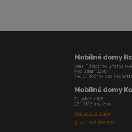
Mobilné domy R
Areál TJ Rožnov u fotbalov
Pod Strání 2268
756 61 Rožnov pod Radhoš
Mobilné domy Ko
Palackého 108,
281 01 Velim, Kolín
Zobraziť na mape
+421 947 905 789