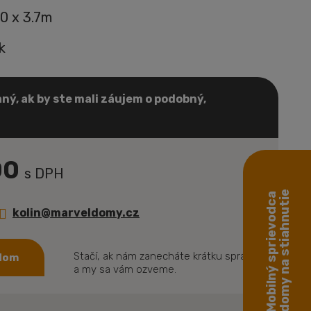
.0 x 3.7m
k
ný, ak by ste mali záujem o podobný,
00
s DPH
domy na stiahnutie
Mobilný sprievodca
kolin@marveldomy.cz
Stačí, ak nám zanecháte krátku správu
 dom
a my sa vám ozveme.