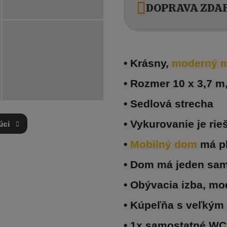
DOPRAVA ZDAR
• Krásny, 
moderný m
• Rozmer 10 x 3,7 m
• Sedlová strecha
• Vykurovanie je ri
úci
• 
Mobilný dom 
má p
• Dom má jeden sa
• Obývacia izba, mo
• Kúpeľňa s veľký
• 1x samostatné W