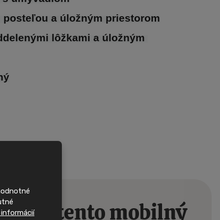
u posteľou a úložným priestorom
ddelenými lôžkami a úložným 
ný
rvními,
nové
domy
ohodnotné
 si často najdou
utné
Sledujte nás na
jem o tento mobilný
 informácií
ehled o nových