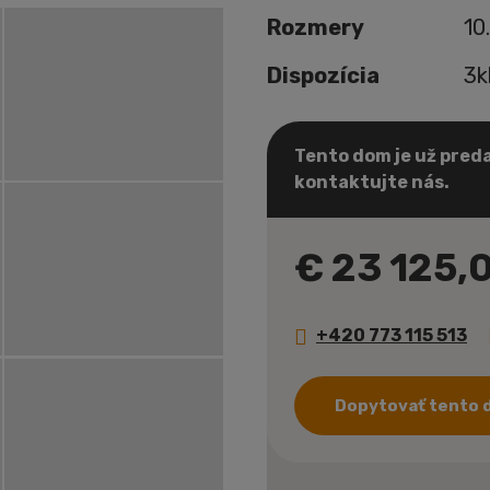
Rozmery
10
Dispozícia
3k
Tento dom je už preda
kontaktujte nás.
€ 23 125,
+420 773 115 513
Dopytovať tento