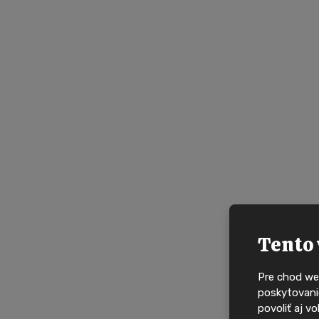
NOVÉ DOMY JAKO 
Tento 
Pre chod we
poskytovanie
povoliť aj v