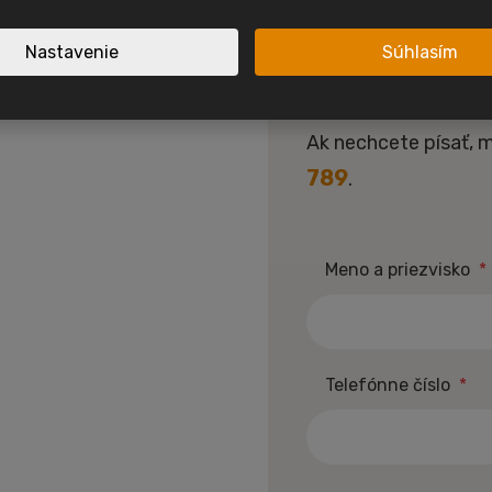
nabídkách, inspiraci i akcíc
dom?
Nastavenie
Súhlasím
Sledujte nás na I
alebo sa chcete
Sledujte nás na F
Ak nechcete písať, 
spirace a akční mobilní
789
.
 jednom místě.
Nové nabídky
Inspirace
Meno a priezvisko
*
Telefónne číslo
*