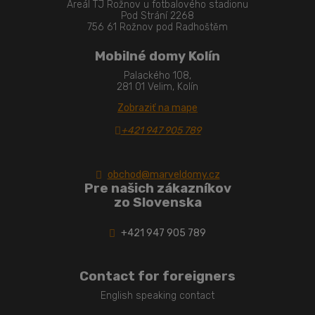
Areál TJ Rožnov u fotbalového stadionu
Pod Strání 2268
756 61 Rožnov pod Radhoštěm
Mobilné domy Kolín
Palackého 108,
281 01 Velim, Kolín
Zobraziť na mape
+421 947 905 789
obchod@marveldomy.cz
Pre našich zákazníkov
zo Slovenska
+421 947 905 789
Contact for foreigners
English speaking contact