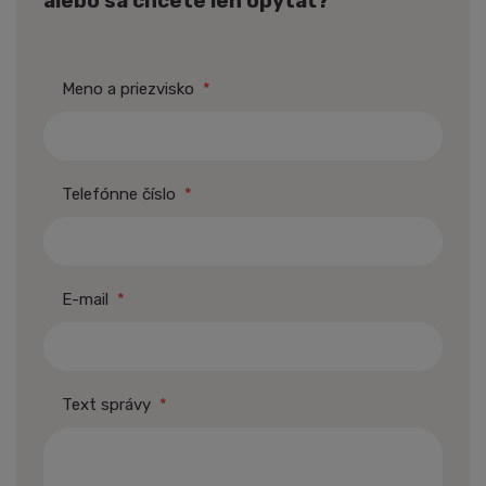
alebo sa chcete len opýtať?
Meno a priezvisko
*
Telefónne číslo
*
E-mail
*
Text správy
*