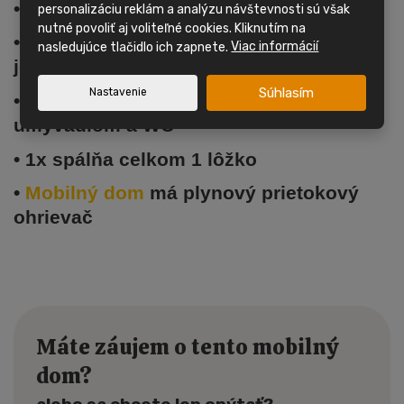
•
Mobilný dom
má jednoduché sklá
personalizáciu reklám a analýzu návštevnosti sú však
nutné povoliť aj voliteľné cookies. Kliknutím na
• Obývacia izba, kuchynská linka,
nasledujúce tlačidlo ich zapnete.
Viac informácií
jedálenský kút
Súhlasím
Nastavenie
• Kúpeľňa so sprchovacím kútom,
umývadlom a WC
• 1x spálňa celkom 1 lôžko
•
Mobilný dom
má plynový prietokový
ohrievač
Máte záujem o tento mobilný
dom?