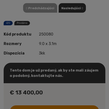
Predchádzajúci
Nasledujúci
IZO
Prodáno
Kód produktu
250080
Rozmery
9.0 x 3.1m
Dispozícia
3kk
Tento dom je už predaný, ak by ste mali záujem
o podobný, kontaktujte nás.
€ 13 400,00