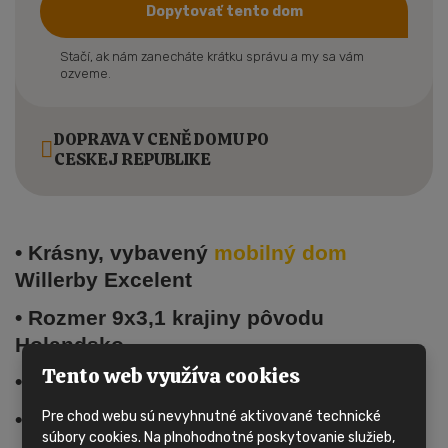
Dopytovať tento dom
Stačí, ak nám zanecháte krátku správu a my sa vám
ozveme.
DOPRAVA V CENĚ DOMU PO
CESKEJ REPUBLIKE
• Krásny, vybavený
mobilný dom
Willerby Excelent
• Rozmer 9x3,1 krajiny pôvodu
Holandsko
Tento web využíva cookies
• Tento
mobilný dom
má dva vchody
Pre chod webu sú nevyhnutné aktivované technické
• Dom nemá inštalované vykurovanie
súbory cookies. Na plnohodnotné poskytovanie služieb,