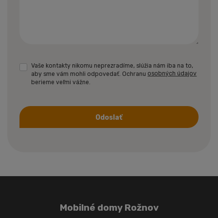
Vaše kontakty nikomu neprezradíme, slúžia nám iba na to,
aby sme vám mohli odpovedať. Ochranu
osobných údajov
berieme veľmi vážne.
Odoslať
Formulár
sa
nepodarilo
odoslať
Mobilné domy Rožnov