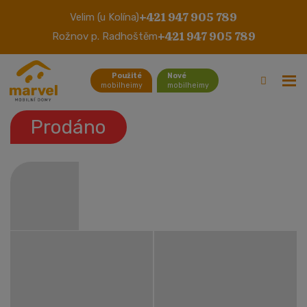
+421 947 905 789
Velim (u Kolína)
Willerby Excelent
+421 947 905 789
Rožnov p. Radhoštěm
Použité
Nové
mobilheimy
mobilheimy
Prodáno