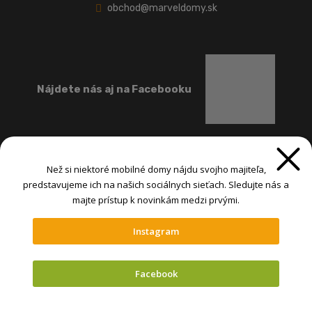
obchod@marveldomy.sk
Nájdete nás aj na Facebooku
Než si niektoré mobilné domy nájdu svojho majiteľa,
predstavujeme ich na našich sociálnych sieťach. Sledujte nás a
majte prístup k novinkám medzi prvými.
Instagram
@ MARVEL-INTERNATIONAL spol. s r.o. 2026, , vytvorila eBRÁNA s.r.o.
Mapa stránok
|
Podmienky použitia
|
Nastavenia cookies
Facebook
VYTVORILA
Vyskúšajte mobilné
domy v našich