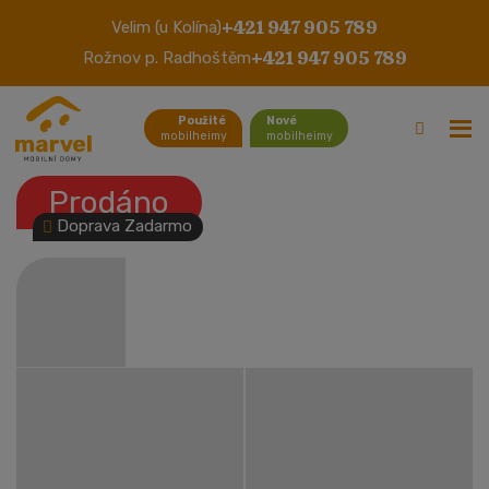
+421 947 905 789
Velim (u Kolína)
Willerby Aspen T
+421 947 905 789
Rožnov p. Radhoštěm
Použité
Nové
mobilheimy
mobilheimy
Prodáno
Doprava Zadarmo