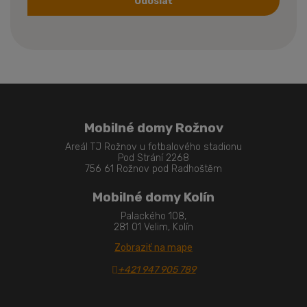
Odoslať
Formulár
sa
nepodarilo
odoslať
Mobilné domy Rožnov
Areál TJ Rožnov u fotbalového stadionu
Pod Strání 2268
756 61 Rožnov pod Radhoštěm
Mobilné domy Kolín
Palackého 108,
281 01 Velim, Kolín
Zobraziť na mape
+421 947 905 789