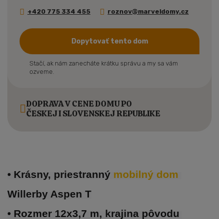
+420 775 334 455
roznov@marveldomy.cz
Dopytovať tento dom
Stačí, ak nám zanecháte krátku správu a my sa vám
ozveme.
DOPRAVA V CENE DOMU PO
ČESKEJ I SLOVENSKEJ REPUBLIKE
• Krásny, priestranný 
mobilný dom 
Willerby Aspen T
• Rozmer 12x3,7 m, krajina pôvodu 