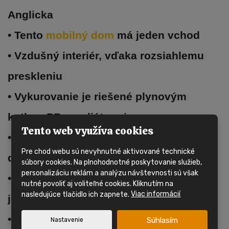
Anglicka
• Tento 
mobilný dom 
má jeden vchod
• Vzdušný interiér, vďaka rozsiahlemu 
preskleniu 
• Vykurovanie je riešené plynovým 
kotlom PB s radiátormi
Tento web využíva cookies
• 
Mobilný dom 
má plastové okná s 
Pre chod webu sú nevyhnutné aktivované technické
dvojitým zasklením
súbory cookies. Na plnohodnotné poskytovanie služieb,
personalizáciu reklám a analýzu návštevnosti sú však
• Obývacia izba, veľká kuchynská linka, 
nutné povoliť aj voliteľné cookies. Kliknutím na
nasledujúce tlačidlo ich zapnete.
Viac informácií
jedálenský kút
• Kúpeľňa so sprchovacím kútom, 
Súhlasím
Nastavenie