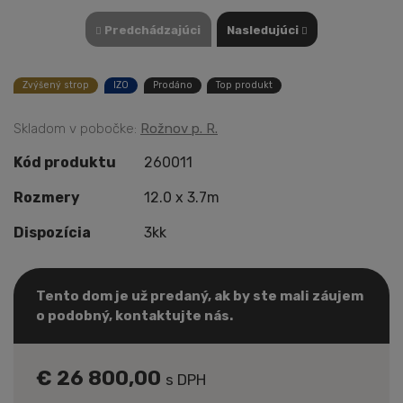
Predchádzajúci
Nasledujúci
Zvýšený strop
IZO
Prodáno
Top produkt
Skladom v pobočke:
Rožnov p. R.
Kód produktu
260011
Rozmery
12.0 x 3.7m
Dispozícia
3kk
Tento dom je už predaný, ak by ste mali záujem
o podobný, kontaktujte nás.
€ 26 800,00
s DPH