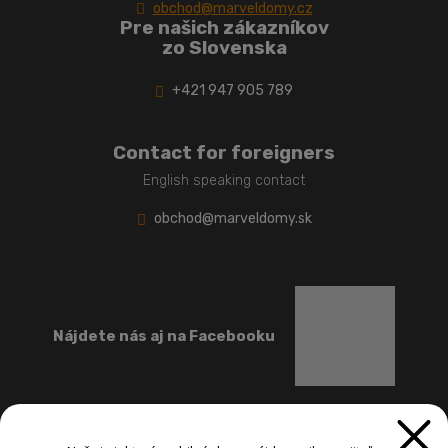
obchod@marveldomy.cz
Pre našich zákazníkov
zo Slovenska
+421 947 905 789
Contact for foreigners
English speaking contact
obchod@marveldomy.sk
Nájdete nás aj na Facebooku