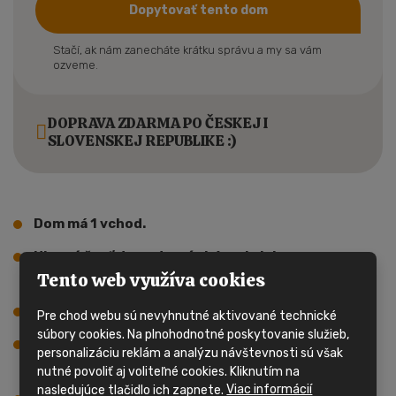
Dopytovať tento dom
Stačí, ak nám zanecháte krátku správu a my sa vám
ozveme.
DOPRAVA ZDARMA PO ČESKEJ I
SLOVENSKEJ REPUBLIKE :)
Dom má 1 vchod.
Hlavnú časť domu tvorí obývacia izba s
Tento web využíva cookies
kuchynským kútom.
Dom má 2 spálne, celkom 3 postele.
Pre chod webu sú nevyhnutné aktivované technické
súbory cookies. Na plnohodnotné poskytovanie služieb,
V mobilnom dome sa nachádza kúpelňa so
personalizáciu reklám a analýzu návštevnosti sú však
sprchovým kútom, úmyvadlom a wc.
nutné povoliť aj voliteľné cookies. Kliknutím na
nasledujúce tlačidlo ich zapnete.
Viac informácií