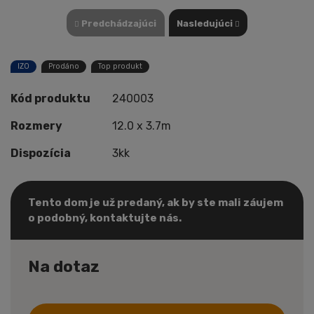
Predchádzajúci
Nasledujúci
IZO
Prodáno
Top produkt
Kód produktu
240003
Rozmery
12.0 x 3.7m
Dispozícia
3kk
Tento dom je už predaný, ak by ste mali záujem
o podobný, kontaktujte nás.
Na dotaz