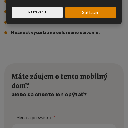
1x wc samostatne.
Mobilný dom má plynový kotol s radiátormi.
Súhlasím
Nastavenie
Krásný mobilný dom.
Možnosť využitia na celoročné užívanie.
Máte záujem o tento mobilný
dom?
alebo sa chcete len opýtať?
Meno a priezvisko
*