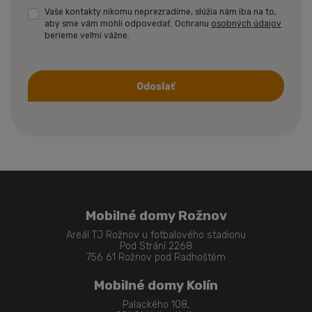
Vaše kontakty nikomu neprezradíme, slúžia nám iba na to,
aby sme vám mohli odpovedať. Ochranu
osobných údajov
berieme veľmi vážne.
Odoslať
Formulár
sa
nepodarilo
odoslať
Mobilné domy Rožnov
Areál TJ Rožnov u fotbalového stadionu
Pod Strání 2268
756 61 Rožnov pod Radhoštěm
Mobilné domy Kolín
Palackého 108,