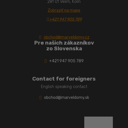
281 01 Velim, Kolín
Zobraziť na mape
+421 947 905 789
obchod@marveldomy.cz
Pre našich zákazníkov
zo Slovenska
+421 947 905 789
Contact for foreigners
English speaking contact
obchod@marveldomy.sk