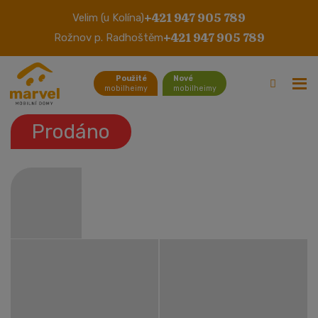
+421 947 905 789
Velim (u Kolína)
Willerby Aspen Atypically 2
+421 947 905 789
Rožnov p. Radhoštěm
Použité
Nové
mobilheimy
mobilheimy
Prodáno