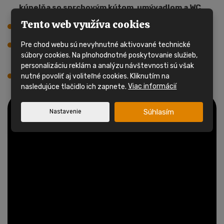
kúpelňa so sprchovým kútom, umývadlom a WC.
Tento web využíva cookies
1x WC samostatne vo velkej spálni.
Tento mobilný dom má plynový prietokový
Pre chod webu sú nevyhnutné aktivované technické
súbory cookies. Na plnohodnotné poskytovanie služieb,
ohrievač na propán-bután flaše.
personalizáciu reklám a analýzu návštevnosti sú však
Možnosť využitia na celoročné užívanie.
nutné povoliť aj voliteľné cookies. Kliknutím na
nasledujúce tlačidlo ich zapnete.
Viac informácií
Súhlasím
Nastavenie