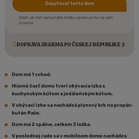
Dopytovať tento dom
Stačí, ak nám zanecháte krátku správu a my sa vám
ozveme.
DOPRAVA ZDARMA PO ČESKEJ REPUBLIKE :)
Dom má 1 vchod.
Hlavnú časť domu tvorí obývacia izba s
kuchynským kútom a jedáleňským kútom.
V obývací izbe sa nachádzá plynový krb na propán-
bután flaše.
Dom má 2 spálne, celkom 3 ložka.
V poslednej rade sa v mobilnom dome nachádza