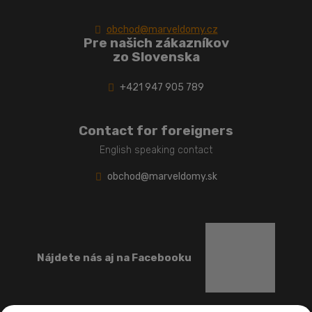
obchod@marveldomy.cz
Pre našich zákazníkov
zo Slovenska
+421 947 905 789
Contact for foreigners
English speaking contact
obchod@marveldomy.sk
Nájdete nás aj na Facebooku