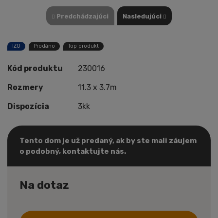
Predchádzajúci
Nasledujúci
IZO
Prodáno
Top produkt
Kód produktu
230016
Rozmery
11.3 x 3.7m
Dispozícia
3kk
Tento dom je už predaný, ak by ste mali záujem
o podobný, kontaktujte nás.
Na dotaz