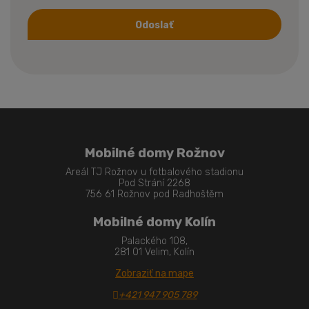
Odoslať
Formulár
sa
nepodarilo
odoslať
Mobilné domy Rožnov
Areál TJ Rožnov u fotbalového stadionu
Pod Strání 2268
756 61 Rožnov pod Radhoštěm
Mobilné domy Kolín
Palackého 108,
281 01 Velim, Kolín
Zobraziť na mape
+421 947 905 789