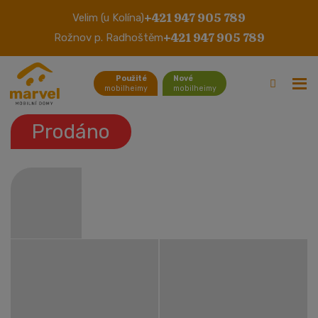
+421 947 905 789
Velim (u Kolína)
Westbrook Tahiti
+421 947 905 789
Rožnov p. Radhoštěm
Použité
Nové
mobilheimy
mobilheimy
Prodáno