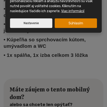
personalizáciu reklám a analýzu návštevnosti sú však
nutné povoliť aj voliteľné cookies. Kliknutím na
•
Mobilný dom
má plastové okná s
nasledujúce tlačidlo ich zapnete.
Viac informácií
dvojsklom
Súhlasím
• Obývacia izba, kuchynská linka,
Nastavenie
jedálenský kút
• Kúpeľňa so sprchovacím kútom,
umývadlom a WC
• 1x spálňa, 1x izba celkom 3 lôžka
Máte záujem o tento mobilný
dom?
alebo sa chcete len opýtať?