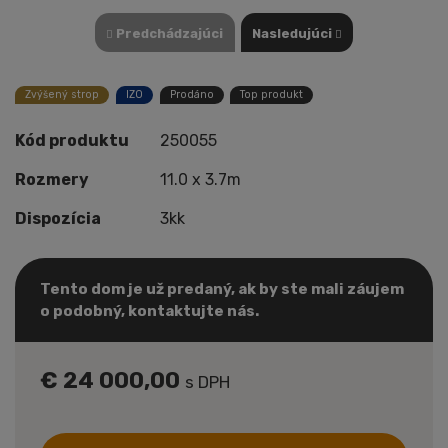
Predchádzajúci
Nasledujúci
Zvýšený strop
IZO
Prodáno
Top produkt
Kód produktu
250055
Rozmery
11.0 x 3.7m
Dispozícia
3kk
Tento dom je už predaný, ak by ste mali záujem
o podobný, kontaktujte nás.
€ 24 000,00
s DPH