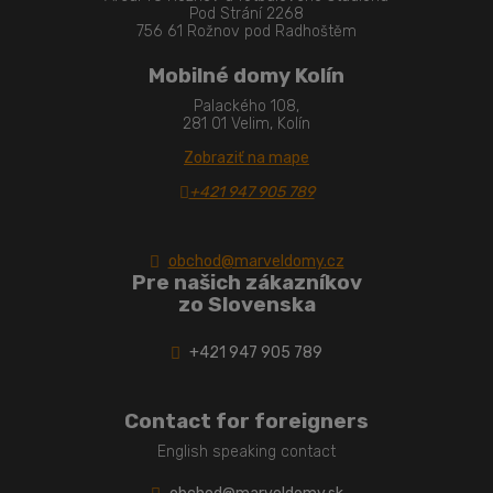
Pod Strání 2268
756 61 Rožnov pod Radhoštěm
Mobilné domy Kolín
Palackého 108,
281 01 Velim, Kolín
Zobraziť na mape
+421 947 905 789
obchod@marveldomy.cz
Pre našich zákazníkov
zo Slovenska
+421 947 905 789
Contact for foreigners
English speaking contact