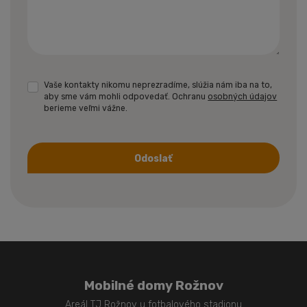
Vaše kontakty nikomu neprezradíme, slúžia nám iba na to,
aby sme vám mohli odpovedať. Ochranu
osobných údajov
berieme veľmi vážne.
Odoslať
Formulár
sa
nepodarilo
odoslať
Mobilné domy Rožnov
Areál TJ Rožnov u fotbalového stadionu