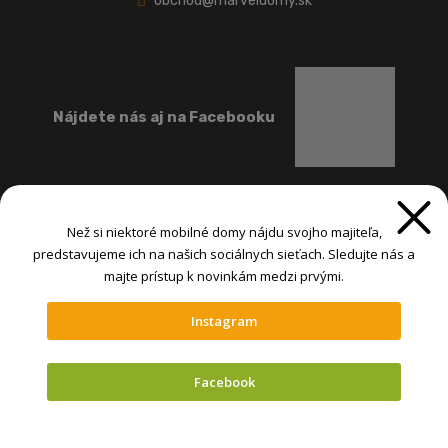
obchod@marveldomy.sk
Nájdete nás aj na Facebooku
Než si niektoré mobilné domy nájdu svojho majiteľa,
predstavujeme ich na našich sociálnych sieťach. Sledujte nás a
majte prístup k novinkám medzi prvými.
Instagram
@ MARVEL-INTERNATIONAL spol. s r.o. 2026, , vytvorila eBRÁNA s.r.o.
Mapa stránok
|
Podmienky použitia
|
Nastavenia cookies
Facebook
VYTVORILA
Vyskúšajte mobilné
domy v našich
Mobilný sprievodca