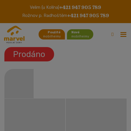
+421 947 905 789
Velim (u Kolína)
Victory Vision
+421 947 905 789
Rožnov p. Radhoštěm
Použité
Nové
mobilheimy
mobilheimy
Prodáno