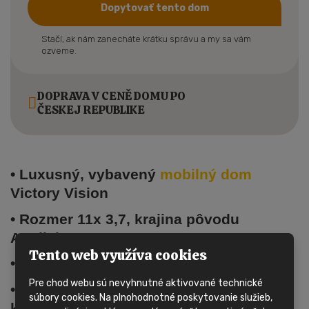
Dopytovať tento dom
Stačí, ak nám zanecháte krátku správu a my sa vám
ozveme.
DOPRAVA V CENĚ DOMU PO
ČESKEJ REPUBLIKE
• Luxusný, vybavený
mobilný dom
Victory Vision
• Rozmer 11x 3,7, krajina pôvodu
Anglicka
Tento web využíva cookies
• Tento
mobilný dom
má jeden vchod
Pre chod webu sú nevyhnutné aktivované technické
• Vykurovanie je riešené plynovým
súbory cookies. Na plnohodnotné poskytovanie služieb,
kotlom na PB s radiátormi