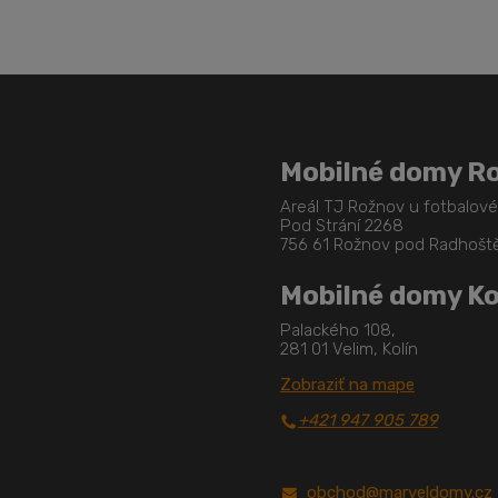
Mobilné domy R
Areál TJ Rožnov u fotbalov
Pod Strání 2268
756 61 Rožnov pod Radhoš
Mobilné domy Ko
Palackého 108,
281 01 Velim, Kolín
Zobraziť na mape
+421 947 905 789
obchod@marveldomy.cz