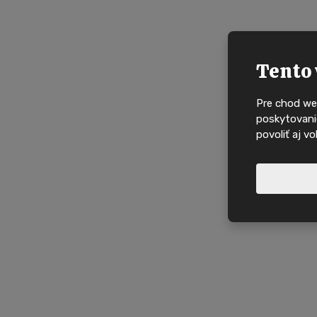
Tento 
Pre chod we
poskytovanie
povoliť aj v
Nové nabídky, in
domy na