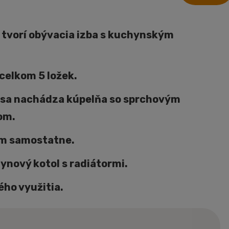
 tvorí obývacia izba s kuchynským
celkom 5 ložek.
sa nachádza kúpelňa so sprchovým
om.
m samostatne.
ynový kotol s radiátormi.
ho využitia.