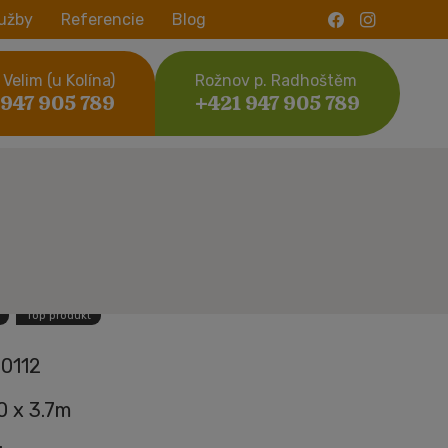
užby
Referencie
Blog
Velim (u Kolína)
Rožnov p. Radhoštěm
 947 905 789
+421 947 905 789
Top produkt
0112
.0 x 3.7m