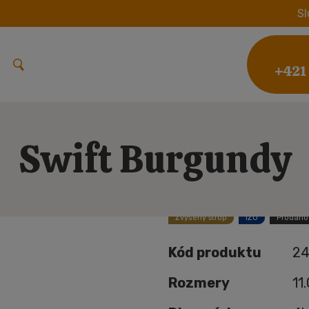
Sl
+421
Swift Burgundy
Zvýšený strop
IZO
Prodáno
Kód produktu
24
Rozmery
11