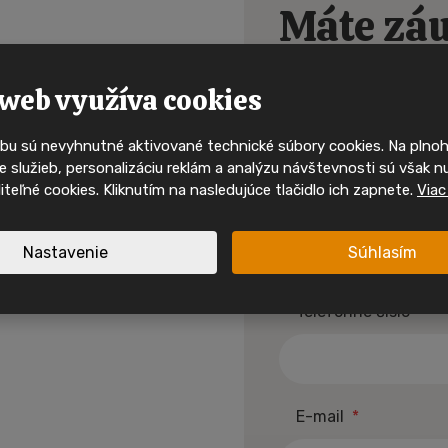
Máte záu
Buďte mezi p
kdo uvidí 
dom?
mobilní 
web využíva cookies
alebo sa chcete
bu sú nevyhnutné aktivované technické súbory cookies. Na pln
Ty nejzajímavější mobilní domy
 služieb, personalizáciu reklám a analýzu návštevnosti sú však n
svého majitele velmi rychle. 
oliteľné cookies. Kliknutím na nasledujúce tlačidlo ich zapnete.
Viac
sociálních sítích a mějte př
Meno a priezvisko
*
nabídkách, inspiraci i akcíc
Nastavenie
Súhlasím
Sledujte nás na I
Telefónne číslo
*
Sledujte nás na F
spirace a akční mobilní
 jednom místě.
E-mail
*
Nové nabídky
Inspirace