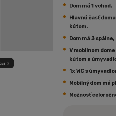
Dom má 1 vchod.
Hlavnú časť domu
kútom.
Dom má 3 spálne, 
V mobilnom dome 
kútom a úmyvadl
úci
1x WC s úmyvadlo
Mobilný dom má pl
PRVNÍ
Možnosť celoročné