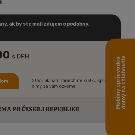
k
ný, ak by ste mali záujem o podobný,
,00
s DPH
domy na stiahnutie
Mobilný sprievodca
Stačí, ak nám zanecháte krátku správu
 dom
a my sa vám ozveme.
MA PO ČESKEJ REPUBLIKE