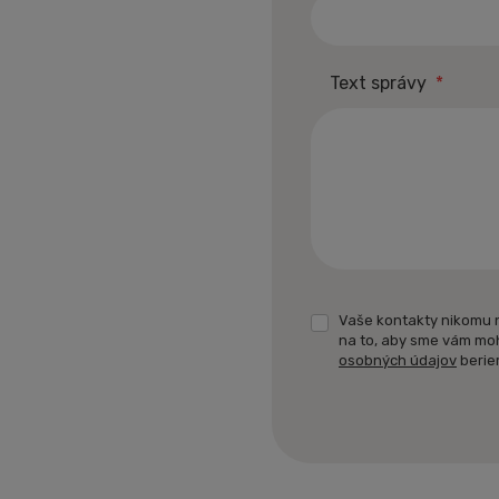
Text správy
*
Vaše kontakty nikomu 
na to, aby sme vám mo
osobných údajov
berie
Formulár
sa
nepodarilo