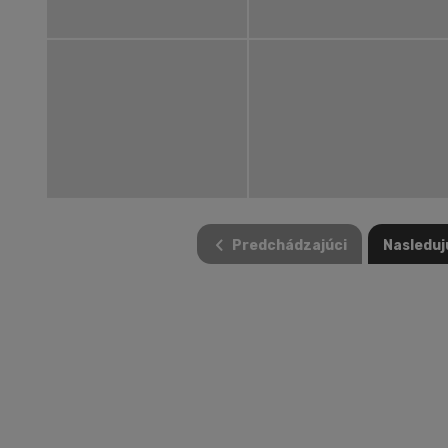
Predchádzajúci
Nasleduj
NOVÉ DOMY JAKO 