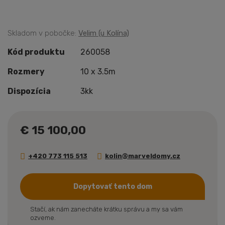
Skladom v pobočke:
Velim (u Kolína)
Kód produktu
260058
Rozmery
10 x 3.5m
Dispozícia
3kk
€ 15 100,00
+420 773 115 513
kolin@marveldomy.cz
Dopytovať tento dom
Stačí, ak nám zanecháte krátku správu a my sa vám
ozveme.