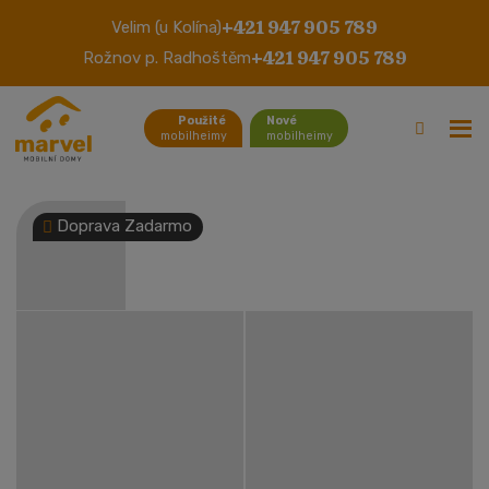
+421 947 905 789
Velim (u Kolína)
Sunseeker Jamaica 2
+421 947 905 789
Rožnov p. Radhoštěm
Použité
Nové
mobilheimy
mobilheimy
Doprava Zadarmo