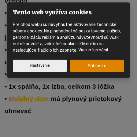
vchody
Tento web využíva cookies
• Jednoduché sklá v celom dome
• Obývacia izba, kuchynská linka, 
Pre chod webu sú nevyhnutné aktivované technické
súbory cookies. Na plnohodnotné poskytovanie služieb,
jedálenský kút
personalizáciu reklám a analýzu návštevnosti sú však
nutné povoliť aj voliteľné cookies. Kliknutím na
• Kúpeľňa so sprchovacím kútom a 
nasledujúce tlačidlo ich zapnete.
Viac informácií
umývadlom
Súhlasím
Nastavenie
• Samostatné WC
• 1x spálňa, 1x izba, celkom 3 lôžka
• 
Mobilný dom 
má plynový prietokový 
ohrievač