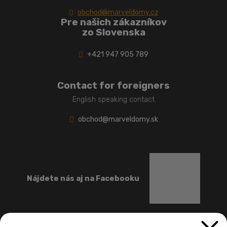
obchod@marveldomy.cz
Pre našich zákazníkov
zo Slovenska
+421 947 905 789
Contact for foreigners
English speaking contact
obchod@marveldomy.sk
Nájdete nás aj na Facebooku