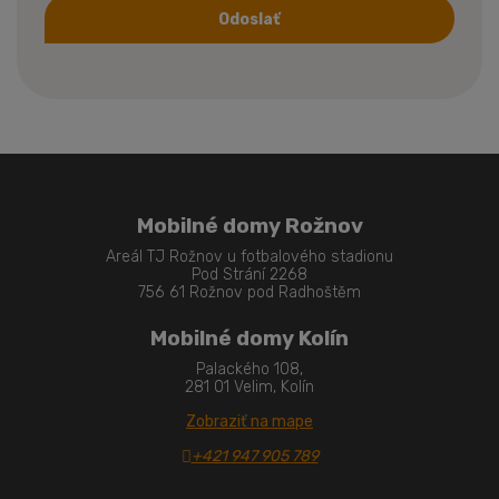
Odoslať
Formulár
sa
nepodarilo
odoslať
Mobilné domy Rožnov
Areál TJ Rožnov u fotbalového stadionu
Pod Strání 2268
756 61 Rožnov pod Radhoštěm
Mobilné domy Kolín
Palackého 108,
281 01 Velim, Kolín
Zobraziť na mape
+421 947 905 789