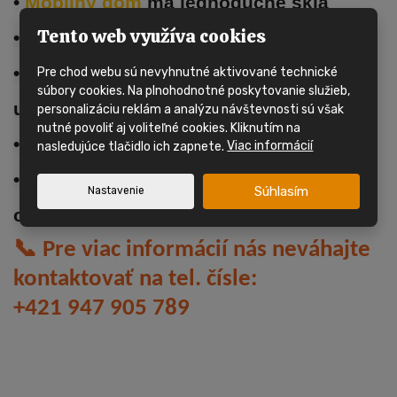
• 
Mobilný dom 
má jednoduché sklá
Tento web využíva cookies
• Obývacia izba a kuchynská linka
• Kúpeľňa so sprchovacím kútom, 
Pre chod webu sú nevyhnutné aktivované technické
súbory cookies. Na plnohodnotné poskytovanie služieb,
umývadlom a WC
personalizáciu reklám a analýzu návštevnosti sú však
nutné povoliť aj voliteľné cookies. Kliknutím na
• 1x spálňa, celkom 3 lôžka
nasledujúce tlačidlo ich zapnete.
Viac informácií
• 
Mobilný dom 
má plynový prietokový 
Súhlasím
Nastavenie
ohrievač
📞
Pre viac informácií nás neváhajte
kontaktovať na tel. čísle:
+421 947 905 789