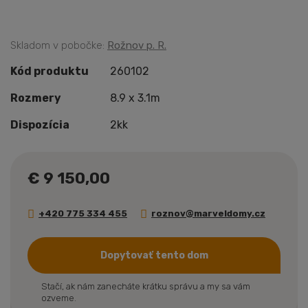
Skladom v pobočke:
Rožnov p. R.
Kód produktu
260102
Rozmery
8.9 x 3.1m
Dispozícia
2kk
€ 9 150,00
+420 775 334 455
roznov@marveldomy.cz
Dopytovať tento dom
Stačí, ak nám zanecháte krátku správu a my sa vám
ozveme.