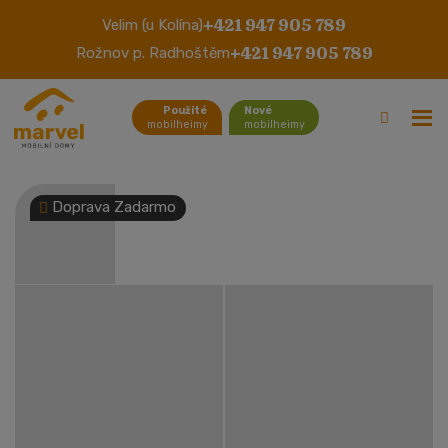
+421 947 905 789
Velim (u Kolína)
Stacaravan Gray White
+421 947 905 789
Rožnov p. Radhoštěm
Použité
Nové
mobilheimy
mobilheimy
Doprava Zadarmo