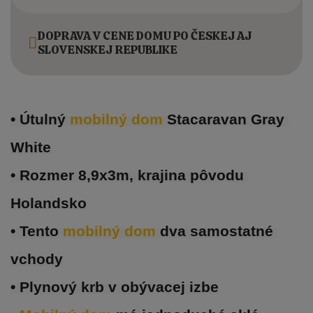
DOPRAVA V CENE DOMU PO ČESKEJ AJ
SLOVENSKEJ REPUBLIKE
• Útulný 
mobilný dom 
Stacaravan Gray 
White
• Rozmer 8,9x3m, krajina pôvodu 
Holandsko
• Tento 
mobilný dom 
dva samostatné 
vchody
• Plynový krb v obývacej izbe