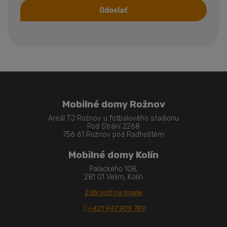
Odoslať
Formulár
sa
nepodarilo
odoslať
Mobilné domy Rožnov
Areál TJ Rožnov u fotbalového stadionu
Pod Strání 2268
756 61 Rožnov pod Radhoštěm
Mobilné domy Kolín
Palackého 108,
281 01 Velim, Kolín
Zobraziť na mape
+421 947 905 789