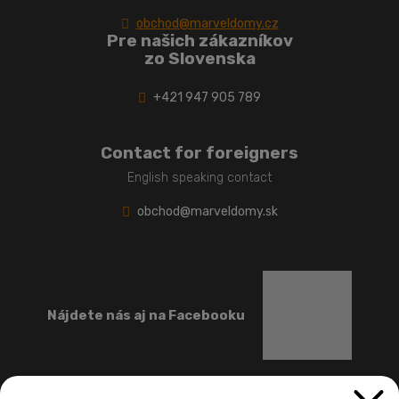
obchod@marveldomy.cz
Pre našich zákazníkov
zo Slovenska
+421 947 905 789
Contact for foreigners
English speaking contact
obchod@marveldomy.sk
Nájdete nás aj na Facebooku