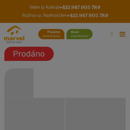
+421 947 905 789
Velim (u Kolína)
Santana
+421 947 905 789
Rožnov p. Radhoštěm
Použité
Nové
mobilheimy
mobilheimy
Prodáno