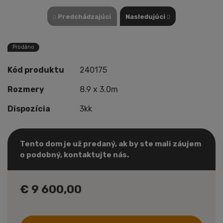
Predchádzajúci
Nasledujúci
Prodáno
Kód produktu
240175
Rozmery
8.9 x 3.0m
Dispozícia
3kk
Tento dom je už predaný, ak by ste mali záujem
o podobný, kontaktujte nás.
€ 9 600,00