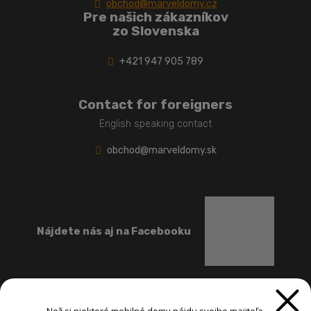
obchod@marveldomy.cz
Pre našich zákazníkov
zo Slovenska
+421 947 905 789
Contact for foreigners
English speaking contact
obchod@marveldomy.sk
Nájdete nás aj na Facebooku