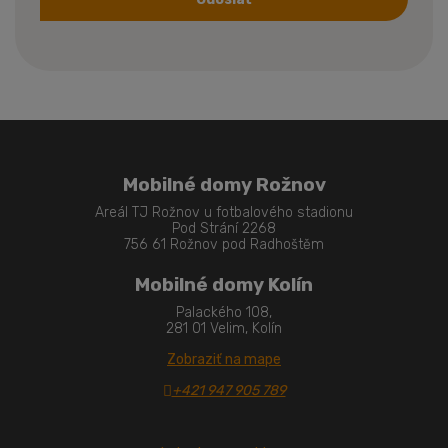
Formulár
sa
nepodarilo
odoslať
Mobilné domy Rožnov
Areál TJ Rožnov u fotbalového stadionu
Pod Strání 2268
756 61 Rožnov pod Radhoštěm
Mobilné domy Kolín
Palackého 108,
281 01 Velim, Kolín
Zobraziť na mape
+421 947 905 789