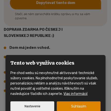
Dopytovať tento dom
Stačí, ak nám zanecháte krátku správu a my sa vám
ozveme.
DOPRAVA ZDARMA PO ČESKEJ I
SLOVENSKEJ REPUBLIKE :)
Dom má jeden vchod.
Hlavnú časť domu tvorí obývacia izba s
Tento web využíva cookies
kuchynským kútom.
Dom má 2 spálne, celkom 3 lôžka.
Pre chod webu sú nevyhnutné aktivované technické
súbory cookies. Na plnohodnotné poskytovanie služieb,
Kúpeľňa so sprchovacím kútom, umývadlom a WC.
personalizáciu reklám a analýzu návštevnosti sú však
nutné povoliť aj voliteľné cookies. Kliknutím na
Vykurovanie je riešené na plynový prietokový
nasledujúce tlačidlo ich zapnete.
Viac informácií
ohrievač.
Súhlasím
Nastavenie