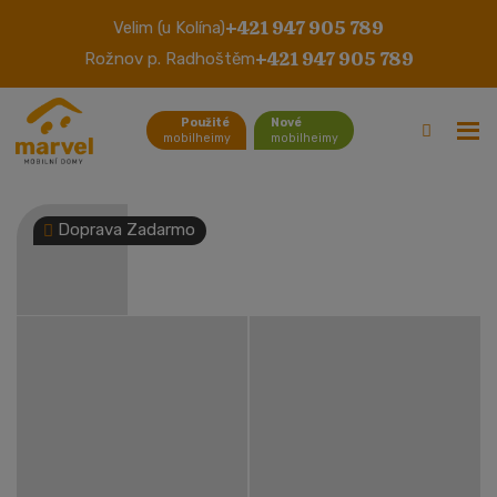
+421 947 905 789
Velim (u Kolína)
Pemberton Novella
+421 947 905 789
Rožnov p. Radhoštěm
Použité
Nové
mobilheimy
mobilheimy
Doprava Zadarmo