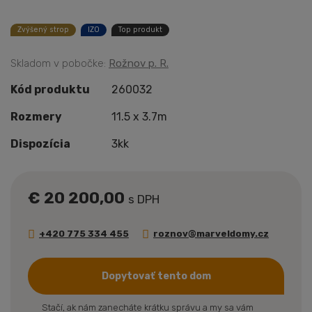
Zvýšený strop
IZO
Top produkt
Skladom v pobočke:
Rožnov p. R.
Kód produktu
260032
Rozmery
11.5 x 3.7m
Dispozícia
3kk
€ 20 200,00
s DPH
+420 775 334 455
roznov@marveldomy.cz
Dopytovať tento dom
Stačí, ak nám zanecháte krátku správu a my sa vám