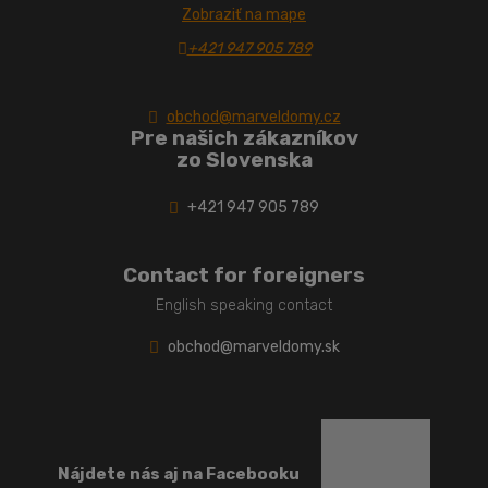
Zobraziť na mape
+421 947 905 789
obchod@marveldomy.cz
Pre našich zákazníkov
zo Slovenska
+421 947 905 789
Contact for foreigners
English speaking contact
obchod@marveldomy.sk
Nájdete nás aj na Facebooku