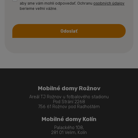
aby sme vám mohli odpovedať. Ochranu
osobných údajov
berieme veľmi vážne.
Odoslať
Formulár
sa
nepodarilo
odoslať
Mobilné domy Rožnov
Areál TJ Rožnov u fotbalového stadionu
Pod Strání 2268
756 61 Rožnov pod Radhoštěm
Mobilné domy Kolín
Palackého 108,
281 01 Velim, Kolín