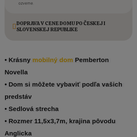
ozveme.
DOPRAVA V CENE DOMU PO ČESKEJ I
SLOVENSKEJ REPUBLIKE
• Krásny 
mobilný dom 
Pemberton 
Novella
• Dom si môžete vybaviť podľa vašich 
predstáv
• Sedlová strecha
• Rozmer 11,5x3,7m, krajina pôvodu 
Anglicka