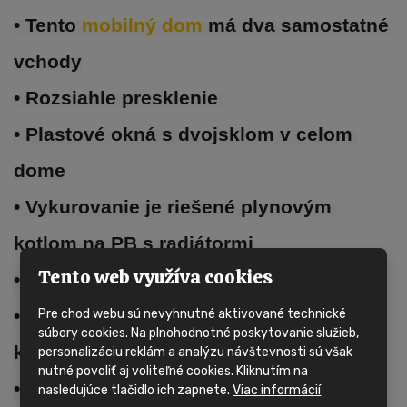
• Tento 
mobilný dom 
má dva samostatné 
vchody
• Rozsiahle presklenie 
• Plastové okná s dvojsklom v celom 
dome
• Vykurovanie je riešené plynovým 
kotlom na PB s radiátormi
Tento web využíva cookies
• Obývacia izba, kuchynská linka
• Kúpeľňa s priestranným sprchovacím 
Pre chod webu sú nevyhnutné aktivované technické
súbory cookies. Na plnohodnotné poskytovanie služieb,
kútom, umývadlom a WC
personalizáciu reklám a analýzu návštevnosti sú však
nutné povoliť aj voliteľné cookies. Kliknutím na
• 1x spálňa s úložným priestorom, 1x 
nasledujúce tlačidlo ich zapnete.
Viac informácií