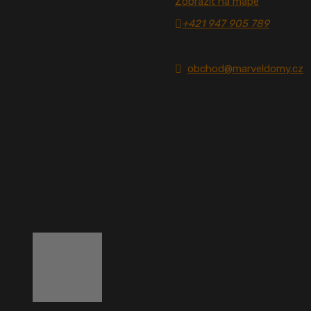
Zobraziť na mape
+421 947 905 789
obchod@marveldomy.cz