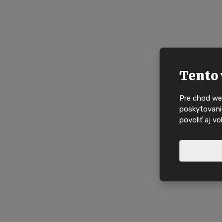
Tento 
Pre chod we
poskytovanie
povoliť aj v
Nové nabídky, in
domy na