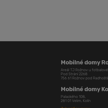
Mobilné domy R
Areál TJ Rožnov u fotbalov
Pod Strání 2268
756 61 Rožnov pod Radhoš
Mobilné domy Ko
Palackého 108,
281 01 Velim, Kolín