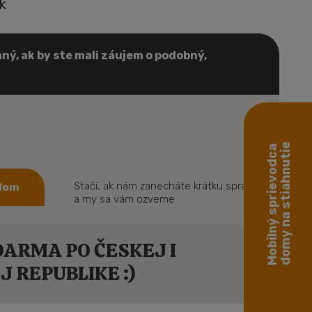
k
ný, ak by ste mali záujem o podobný,
domy na stiahnutie
Mobilný sprievodca
Stačí, ak nám zanecháte krátku správu
 dom
a my sa vám ozveme.
ARMA PO ČESKEJ I
 REPUBLIKE :)