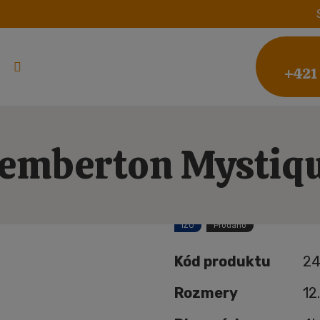
+421
emberton Mystiq
IZO
Prodáno
Kód produktu
24
Rozmery
12