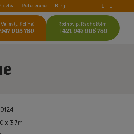
Služby
Referencie
Blog
Velim (u Kolína)
Rožnov p. Radhoštěm
 947 905 789
+421 947 905 789
ue
0124
.0 x 3.7m