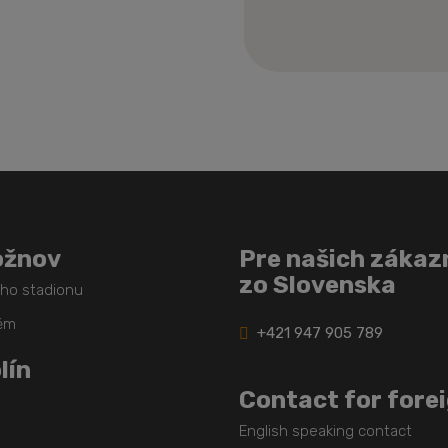
Formulár
sa
nepodarilo
odoslať
ožnov
Pre našich zákaz
zo Slovenska
ého stadionu
těm
+421 947 905 789
lín
Contact for fore
English speaking contact