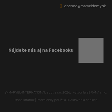
obchod@marveldomy.sk
Nájdete nás aj na Facebooku
@ MARVEL-INTERNATIONAL spol. s r.o. 2026, , vytvorila eBRÁNA s.r.o.
Mapa stránok
|
Podmienky použitia
|
Nastavenia cookies