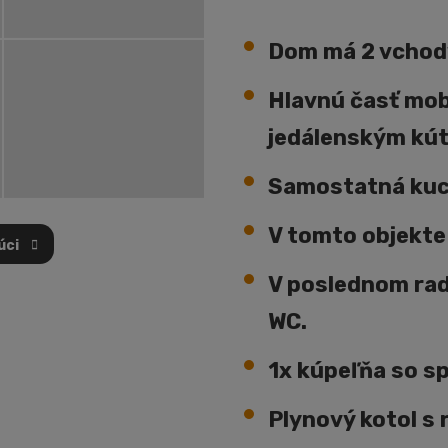
Dom má 2 vchod
Hlavnú časť mob
jedálenským kú
Samostatná kuc
V tomto objekte 
úci
V poslednom rad
WC.
1x kúpeľňa so s
PRVNÍ
Plynový kotol s 