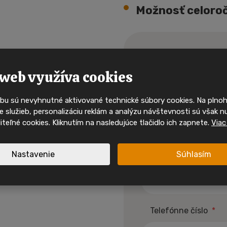
Možnosť celoroč
Buďte mezi p
kdo uvidí 
Máte záu
mobilní 
web využíva cookies
dom?
bu sú nevyhnutné aktivované technické súbory cookies. Na pln
Ty nejzajímavější mobilní domy
 služieb, personalizáciu reklám a analýzu návštevnosti sú však n
svého majitele velmi rychle. 
alebo sa chcete
oliteľné cookies. Kliknutím na nasledujúce tlačidlo ich zapnete.
Viac
sociálních sítích a mějte př
nabídkách, inspiraci i akcíc
Nastavenie
Súhlasím
Meno a priezvisko
*
Sledujte nás na I
Sledujte nás na F
spirace a akční mobilní
Telefónne číslo
*
 jednom místě.