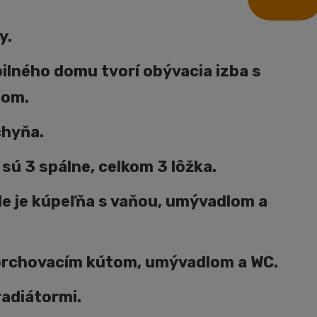
y.
ilného domu tvorí obývacia izba s
tom.
hyňa.
sú 3 spálne, celkom 3 lôžka.
e je kúpeľňa s vaňou, umývadlom a
prchovacím kútom, umývadlom a WC.
radiátormi.