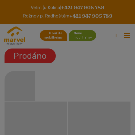
+421 947 905 789
Velim (u Kolína)
Nordstar
+421 947 905 789
Rožnov p. Radhoštěm
Použité
Nové
mobilheimy
mobilheimy
Prodáno