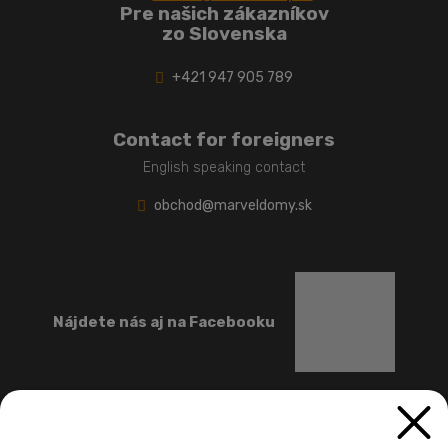
Pre našich zákazníkov
zo Slovenska
+421 947 905 789
Contact for foreigners
English speaking contact
obchod@marveldomy.sk
Nájdete nás aj na Facebooku
Než si niektoré mobilné domy nájdu svojho majiteľa,