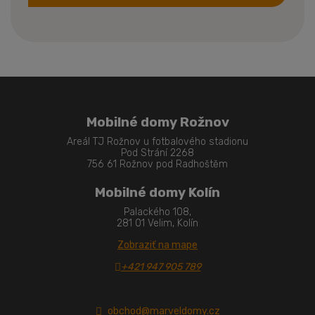
Formulár
sa
nepodarilo
odoslať
Mobilné domy Rožnov
Areál TJ Rožnov u fotbalového stadionu
Pod Strání 2268
756 61 Rožnov pod Radhoštěm
Mobilné domy Kolín
Palackého 108,
281 01 Velim, Kolín
Zobraziť na mape
+421 947 905 789
obchod@marveldomy.cz