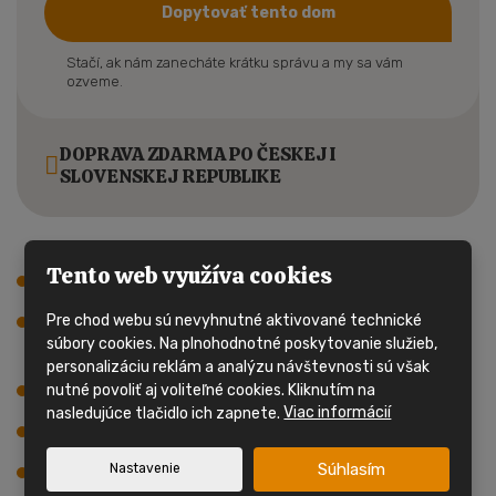
Dopytovať tento dom
Stačí, ak nám zanecháte krátku správu a my sa vám
ozveme.
DOPRAVA ZDARMA PO ČESKEJ I
SLOVENSKEJ REPUBLIKE
Tento web využíva cookies
Dom má jeden vchod.
Pre chod webu sú nevyhnutné aktivované technické
Hlavnú časť domu tvorí obývacia izba s
súbory cookies. Na plnohodnotné poskytovanie služieb,
kuchynským kútom.
personalizáciu reklám a analýzu návštevnosti sú však
Dom má 2 spálne, celkom 2 lôžka.
nutné povoliť aj voliteľné cookies. Kliknutím na
nasledujúce tlačidlo ich zapnete.
Viac informácií
Kúpeľňa s umývadlom a WC.
Súhlasím
Nastavenie
Plynový prietokový ohrievač.