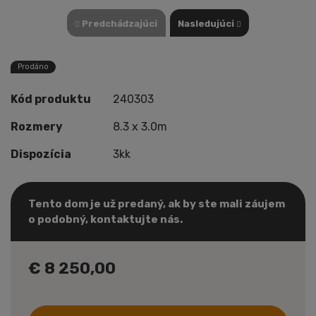
Predchádzajúci
Nasledujúci
Prodáno
Kód produktu
240303
Rozmery
8.3 x 3.0m
Dispozícia
3kk
Tento dom je už predaný, ak by ste mali záujem
o podobný, kontaktujte nás.
€ 8 250,00