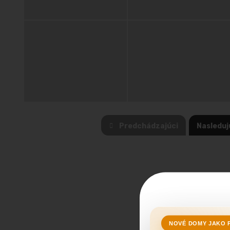
Predchádzajúci
Nasleduj
NOVÉ DOMY JAKO 