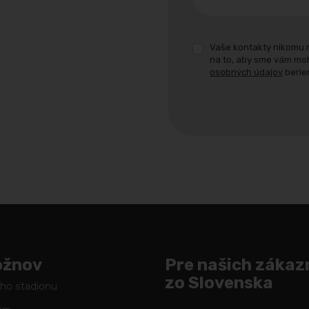
Vaše kontakty nikomu 
na to, aby sme vám mo
osobných údajov
berie
Formulár
sa
nepodarilo
odoslať
ožnov
Pre našich zákaz
zo Slovenska
ého stadionu