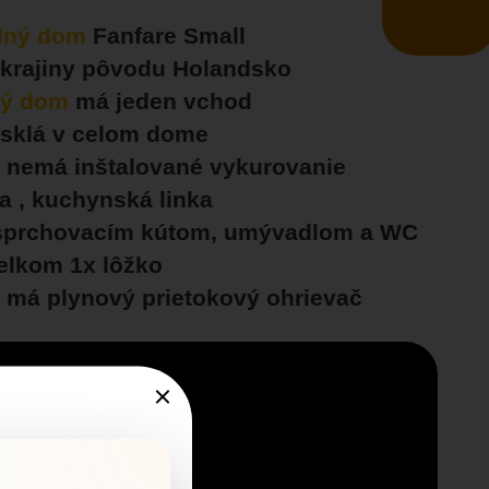
lný dom
Fanfare Small
 krajiny pôvodu Holandsko
ný dom
má jeden vchod
sklá v celom dome
m
nemá inštalované vykurovanie
a , kuchynská linka
sprchovacím kútom, umývadlom a WC
celkom 1x lôžko
m
má plynový prietokový ohrievač