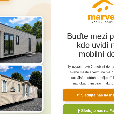
Buďte mezi p
kdo uvidí 
mobilní 
web využíva cookies
Máte záu
bu sú nevyhnutné aktivované technické súbory cookies. Na pln
Ty nejzajímavější mobilní domy
 služieb, personalizáciu reklám a analýzu návštevnosti sú však n
svého majitele velmi rychle. 
dom?
oliteľné cookies. Kliknutím na nasledujúce tlačidlo ich zapnete.
Viac
sociálních sítích a mějte př
nabídkách, inspiraci i akcíc
alebo sa chcete
Nastavenie
Súhlasím
Sledujte nás na I
Sledujte nás na F
Meno a priezvisko
*