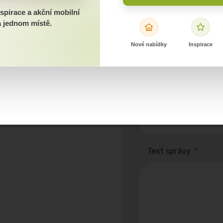
spirace a akční mobilní
 jednom místě.
Nové nabídky
Inspirace
Telefónne číslo
*
E-mail
*
Text správy
*