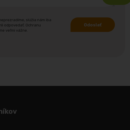
neprezradíme, slúžia nám iba
Odoslať
hli odpovedať. Ochranu
me veľmi vážne.
níkov