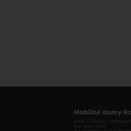
Mobilné domy R
Areál TJ Rožnov u fotbalov
Pod Strání 2268