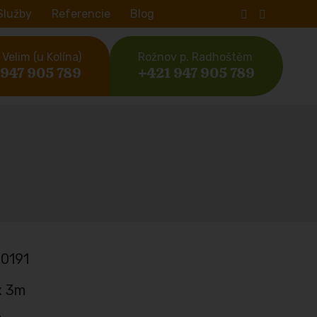
Služby
Referencie
Blog
Velim (u Kolína)
Rožnov p. Radhoštěm
 947 905 789
+421 947 905 789
0191
x 3m