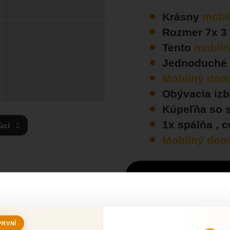
Krásny
mobi
Rozmer 7x 3
Tento
mobil
Jednoduché 
Mobilný do
Obývacia izb
Kúpeľňa so 
1x spálňa , 
úci
Mobilný do
PRVNÍ