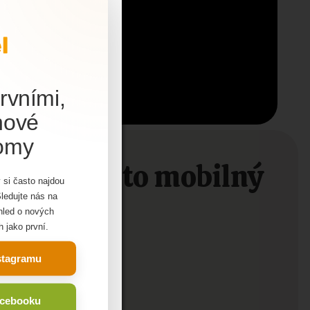
rvními,
nové
domy
jem o tento mobilný
ohodnotné
 si často najdou
utné
Sledujte nás na
 informácií
ehled o nových
h jako první.
 len opýtať?
nstagramu
acebooku