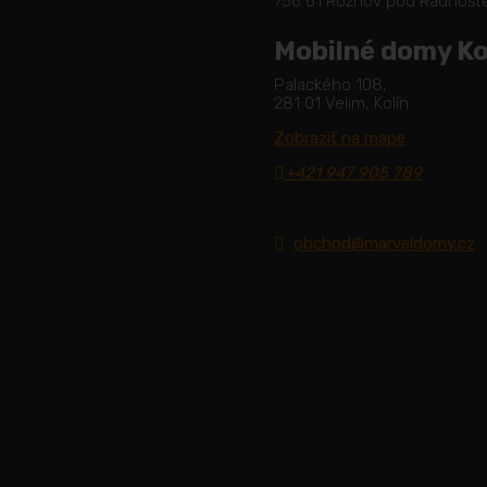
756 61 Rožnov pod Radhoš
Mobilné domy Ko
Palackého 108,
281 01 Velim, Kolín
Zobraziť na mape
+421 947 905 789
obchod@marveldomy.cz