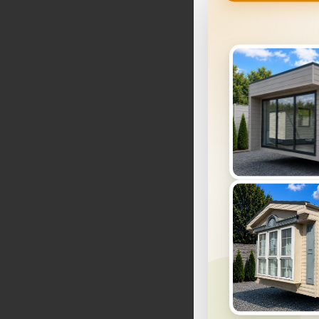
Tento 
Pre chod we
poskytovanie
povoliť aj v