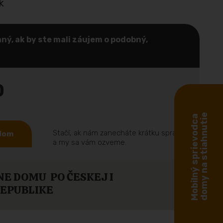
k
ný, ak by ste mali záujem o podobný,
0
domy na stiahnutie
Mobilný sprievodca
Stačí, ak nám zanecháte krátku správu
 dom
a my sa vám ozveme.
NE DOMU PO ČESKEJ I
REPUBLIKE