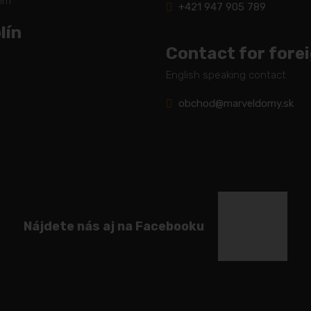
těm
+421 947 905 789
lín
Contact for fore
English speaking contact
obchod@marveldomy.sk
Nájdete nás aj na Facebooku