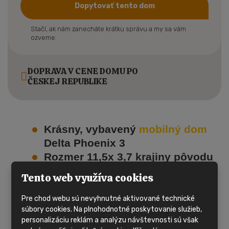
Dopytovať tento dom
Stačí, ak nám zanecháte krátku správu a my sa vám
ozveme.
DOPRAVA V CENE DOMU PO
ČESKEJ REPUBLIKE
Krásny, vybavený
mobilný dom
Delta Phoenix 3
Rozmer 11,5x 3,7 krajiny pôvodu
Anglicka
Tento web využíva cookies
Tento
mobilný dom
má 1vchod
Plastové okná s dvojsklom v
Pre chod webu sú nevyhnutné aktivované technické
súbory cookies. Na plnohodnotné poskytovanie služieb,
celom dome
personalizáciu reklám a analýzu návštevnosti sú však
Vykurovanie je riešené plynovým