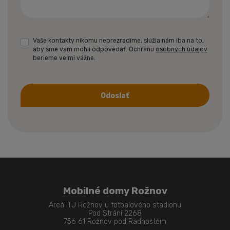
Vaše kontakty nikomu neprezradíme, slúžia nám iba na to,
aby sme vám mohli odpovedať. Ochranu
osobných údajov
berieme veľmi vážne.
Odoslať
Formulár
sa
nepodarilo
odoslať
Mobilné domy Rožnov
Areál TJ Rožnov u fotbalového stadionu
Pod Strání 2268
756 61 Rožnov pod Radhoštěm