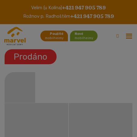
+421 947 905 789
Velim (u Kolína)
Delta Phoenix 3
+421 947 905 789
Rožnov p. Radhoštěm
Použité
Nové
mobilheimy
mobilheimy
Prodáno