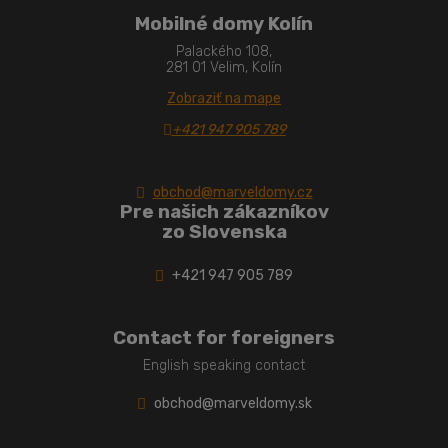
Mobilné domy Kolín
Palackého 108,
281 01 Velim, Kolín
Zobraziť na mape
+421 947 905 789
obchod@marveldomy.cz
Pre našich zákazníkov
zo Slovenska
+421 947 905 789
Contact for foreigners
English speaking contact
obchod@marveldomy.sk