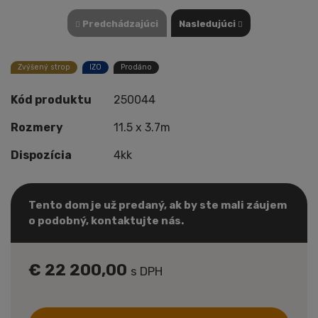
Predchádzajúci
Nasledujúci
Zvýšený strop
IZO
Prodáno
Kód produktu
250044
Rozmery
11.5 x 3.7m
Dispozícia
4kk
Tento dom je už predaný, ak by ste mali záujem
o podobný, kontaktujte nás.
€ 22 200,00
s DPH