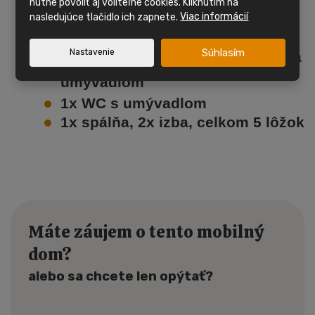
nutné povoliť aj voliteľné cookies. Kliknutím na
kotlom na PB s radiátormi
nasledujúce tlačidlo ich zapnete.
Viac informácií
Obývacia izba , kuchynská linka
Súhlasím
Nastavenie
Kúpeľňa so sprchovacím kútom a
umývadlom
1x WC s umývadlom
1x spálňa, 2x izba, celkom 5 lôžok
Máte záujem o tento mobilný
dom?
alebo sa chcete len opýtať?