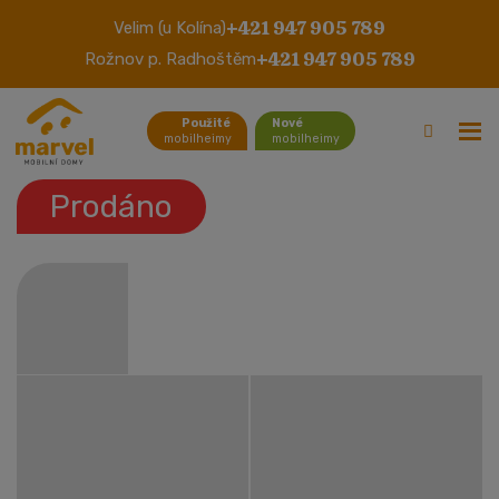
+421 947 905 789
Velim (u Kolína)
Cosalt Balmoral
+421 947 905 789
Rožnov p. Radhoštěm
Použité
Nové
mobilheimy
mobilheimy
Prodáno