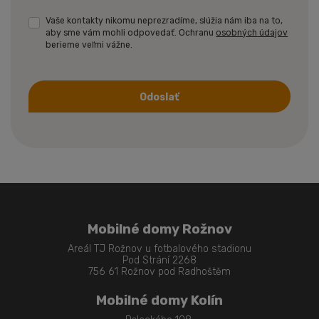
Vaše kontakty nikomu neprezradíme, slúžia nám iba na to,
aby sme vám mohli odpovedať. Ochranu
osobných údajov
berieme veľmi vážne.
Odoslať
Formulár
sa
nepodarilo
odoslať
Mobilné domy Rožnov
Areál TJ Rožnov u fotbalového stadionu
Pod Strání 2268
756 61 Rožnov pod Radhoštěm
Mobilné domy Kolín