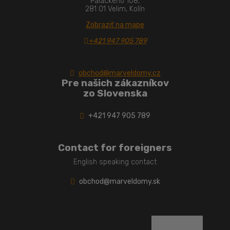
Palackého 108,
281 01 Velim, Kolín
Zobraziť na mape
+421 947 905 789
obchod@marveldomy.cz
Pre našich zákazníkov
zo Slovenska
+421 947 905 789
Contact for foreigners
English speaking contact
obchod@marveldomy.sk