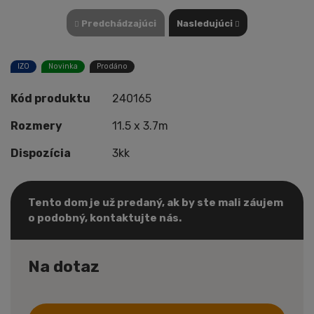
Predchádzajúci
Nasledujúci
IZO
Novinka
Prodáno
Kód produktu
240165
Rozmery
11.5 x 3.7m
Dispozícia
3kk
Tento dom je už predaný, ak by ste mali záujem
o podobný, kontaktujte nás.
Na dotaz