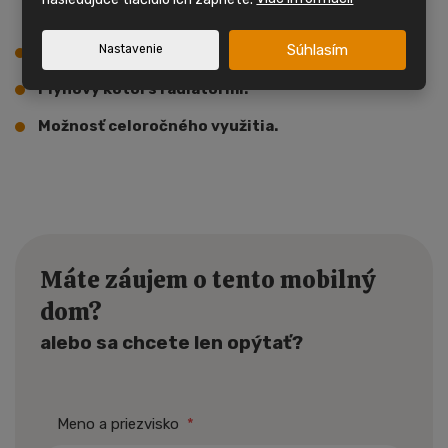
sprchovacím kútom, vaňou, umývadlom a WC.
Súhlasím
Nastavenie
1x WC oddelene.
Plynový kotol s radiátormi.
Možnosť celoročného využitia.
Máte záujem o tento mobilný
dom?
alebo sa chcete len opýtať?
Meno a priezvisko
*