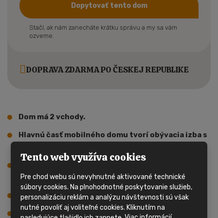
Dopytovať tento dom
Stačí, ak nám zanecháte krátku správu a my sa vám
ozveme.
DOPRAVA ZDARMA PO ČESKEJ REPUBLIKE
Dom má 2 vchody.
Hlavnú časť mobilného domu tvorí obývacia izba s
kuchynským kútom.
Tento web využíva cookies
Súčasťou obývacej izby a kuchyne je jedálenský
Pre chod webu sú nevyhnutné aktivované technické
kút.
súbory cookies. Na plnohodnotné poskytovanie služieb,
V tomto dome sú 2 spálne, celkom 3 lôžka.
personalizáciu reklám a analýzu návštevnosti sú však
nutné povoliť aj voliteľné cookies. Kliknutím na
V poslednom rade sa v dome nachádza kúpeľňa so
nasledujúce tlačidlo ich zapnete.
Viac informácií