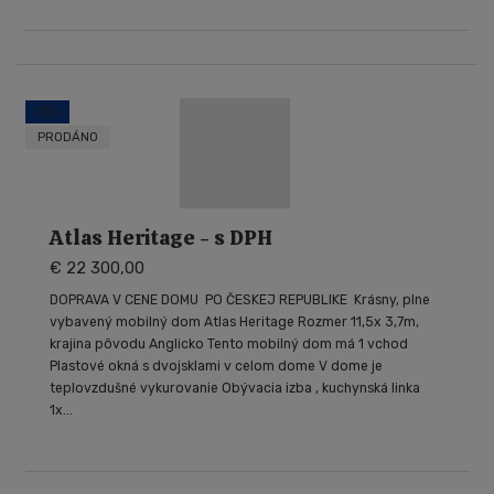
IZO
PRODÁNO
Atlas Heritage - s DPH
€ 22 300,00
DOPRAVA V CENE DOMU PO ČESKEJ REPUBLIKE Krásny, plne
vybavený mobilný dom Atlas Heritage Rozmer 11,5x 3,7m,
krajina pôvodu Anglicko Tento mobilný dom má 1 vchod
Plastové okná s dvojsklami v celom dome V dome je
teplovzdušné vykurovanie Obývacia izba , kuchynská linka
1x...