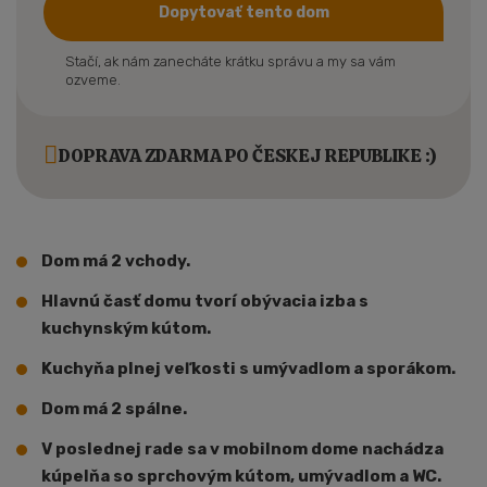
Dopytovať tento dom
Stačí, ak nám zanecháte krátku správu a my sa vám
ozveme.
DOPRAVA ZDARMA PO ČESKEJ REPUBLIKE :)
Dom má 2 vchody.
Hlavnú časť domu tvorí obývacia izba s
kuchynským kútom.
Kuchyňa plnej veľkosti s umývadlom a sporákom.
Dom má 2 spálne.
V poslednej rade sa v mobilnom dome nachádza
kúpelňa so sprchovým kútom, umývadlom a WC.