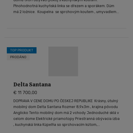
domu tvoří obývací pokoj s kuchyňským koutem.
Plnohodnotná kuchyňská linka se dřezem a sporákem. Dům
má 2 ložnice. Koupelna se sprchovým koutem , umyvadlem...
TOP PRODUKT
PRODÁNO
Delta Santana
€ 11 700,00
DOPRAVA V CENE DOMU PO ČESKEJ REPUBLIKE Krásny, útulný
mobilný dom Delta Santana Rozmer 8,9x3m , krajina pôvodu
Anglicko Tento mobilný dom má 2 vchody Jednoduché sklá v
celom dome Elektrické priamotopy Priestranná obývacia izba
, kuchynská linka Kúpeľňa so sprchovacím kútom,...