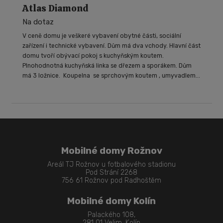
Atlas Diamond
Na dotaz
V ceně domu je veškeré vybavení obytné části, sociální
zařízení i technické vybavení. Dům má dva vchody. Hlavní část
domu tvoří obývací pokoj s kuchyňským koutem.
Plnohodnotná kuchyňská linka se dřezem a sporákem. Dům
má 3 ložnice. Koupelna se sprchovým koutem , umyvadlem...
Mobilné domy Rožnov
Areál TJ Rožnov u fotbalového stadionu
Pod Strání 2268
756 61 Rožnov pod Radhoštěm
Mobilné domy Kolín
Palackého 108,
281 01 Velim, Kolín