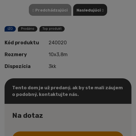
Predchádzajúci
Nasledujúci
IZO
Prodáno
Top produkt
Kód produktu
240020
Rozmery
10x3,8m
Dispozícia
3kk
Tento dom je už predaný, ak by ste mali záujem
o podobný, kontaktujte nás.
Na dotaz