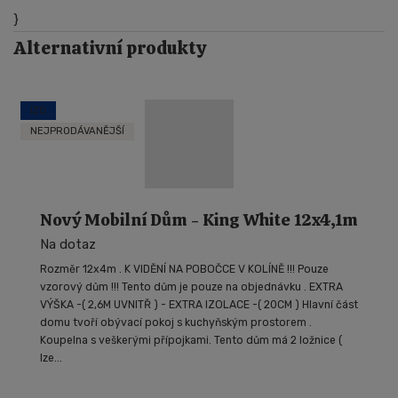
}
Alternativní produkty
IZO
NEJPRODÁVANĚJŠÍ
Nový Mobilní Dům - King White 12x4,1m
Na dotaz
Rozměr 12x4m . K VIDĚNÍ NA POBOČCE V KOLÍNĚ !!! Pouze
vzorový dům !!! Tento dům je pouze na objednávku . EXTRA
VÝŠKA -( 2,6M UVNITŘ ) - EXTRA IZOLACE -( 20CM ) Hlavní část
domu tvoří obývací pokoj s kuchyňským prostorem .
Koupelna s veškerými přípojkami. Tento dům má 2 ložnice (
lze...