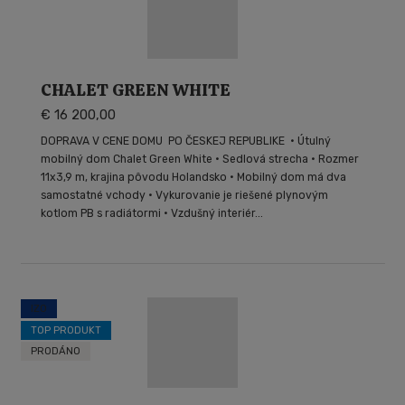
CHALET GREEN WHITE
€ 16 200,00
DOPRAVA V CENE DOMU PO ČESKEJ REPUBLIKE • Útulný
mobilný dom Chalet Green White • Sedlová strecha • Rozmer
11x3,9 m, krajina pôvodu Holandsko • Mobilný dom má dva
samostatné vchody • Vykurovanie je riešené plynovým
kotlom PB s radiátormi • Vzdušný interiér...
IZO
TOP PRODUKT
PRODÁNO