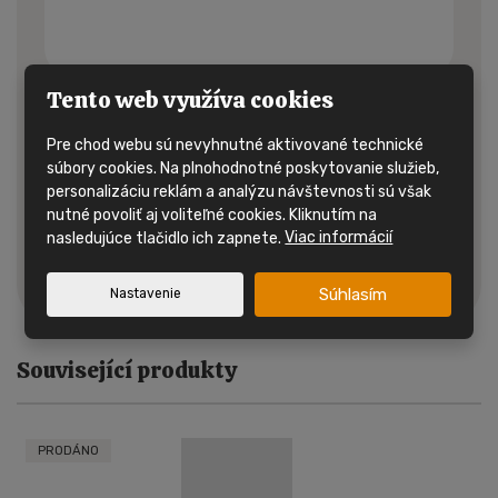
Tento web využíva cookies
Vaše kontakty nikomu neprezradíme, slúžia nám iba na to,
Pre chod webu sú nevyhnutné aktivované technické
aby sme vám mohli odpovedať. Ochranu
osobných údajov
berieme veľmi vážne.
súbory cookies. Na plnohodnotné poskytovanie služieb,
personalizáciu reklám a analýzu návštevnosti sú však
nutné povoliť aj voliteľné cookies. Kliknutím na
nasledujúce tlačidlo ich zapnete.
Viac informácií
Odoslať
Formulár
Súhlasím
Nastavenie
sa
nepodarilo
odoslať
Související produkty
PRODÁNO