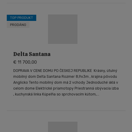
TOP PRODUKT
PRODÁNO
Delta Santana
€ 11 700,00
DOPRAVA V CENE DOMU PO ČESKEJ REPUBLIKE Krásny, útulný
mobilný dom Delta Santana Rozmer 8,9x3m , krajina pôvodu
Anglicko Tento mobilný dom má 2 vchody Jednoduché sklá v
celom dome Elektrické priamotopy Priestranná obývacia izba
, kuchynská linka Kúpeľňa so sprchovacím kútom,...