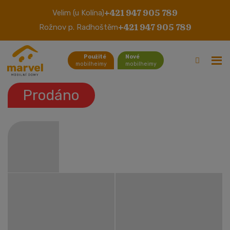
+421 947 905 789
Velim (u Kolína)
Chalet White Plastic
+421 947 905 789
Rožnov p. Radhoštěm
Použité
Nové
mobilheimy
mobilheimy
Prodáno