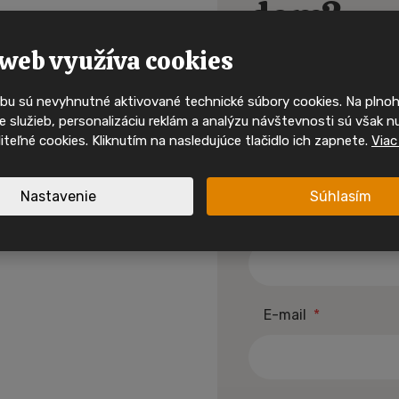
dom?
kdo uvidí 
alebo sa chcete
web využíva cookies
mobilní d
bu sú nevyhnutné aktivované technické súbory cookies. Na pln
Ty nejzajímavější mobilní domy
 služieb, personalizáciu reklám a analýzu návštevnosti sú však n
svého majitele velmi rychle. S
Meno a priezvisko
*
oliteľné cookies. Kliknutím na nasledujúce tlačidlo ich zapnete.
Viac
sociálních sítích a mějte pře
nabídkách, inspiraci i akcíc
Nastavenie
Súhlasím
Sledujte nás na In
Telefónne číslo
*
Sledujte nás na F
spirace a akční mobilní
 jednom místě.
E-mail
*
Nové nabídky
Inspirace