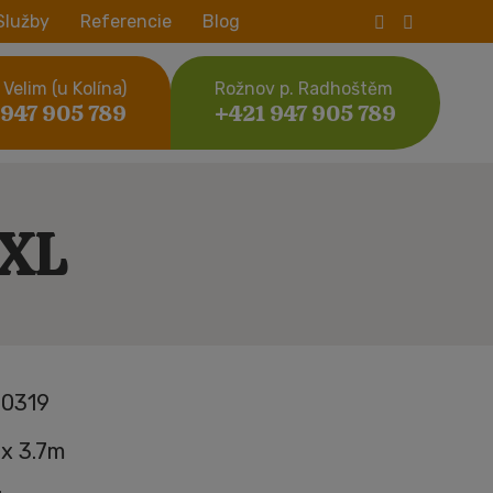
Služby
Referencie
Blog
Velim (u Kolína)
Rožnov p. Radhoštěm
 947 905 789
+421 947 905 789
XXL
0319
 x 3.7m