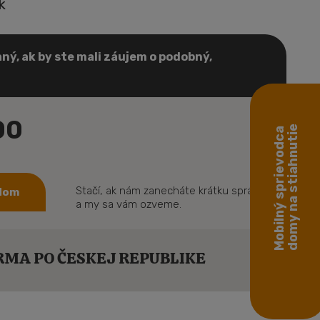
k
ný, ak by ste mali záujem o podobný,
00
domy na stiahnutie
Mobilný sprievodca
Stačí, ak nám zanecháte krátku správu
 dom
a my sa vám ozveme.
MA PO ČESKEJ REPUBLIKE