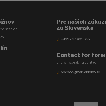
ožnov
Pre našich zákaz
zo Slovenska
ého stadionu
těm
+421 947 905 789
lín
Contact for fore
English speaking contact
obchod@marveldomy.sk