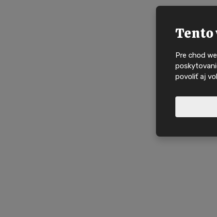
Tento 
Pre chod we
poskytovanie
povoliť aj v
Nové nabídky, in
domy na