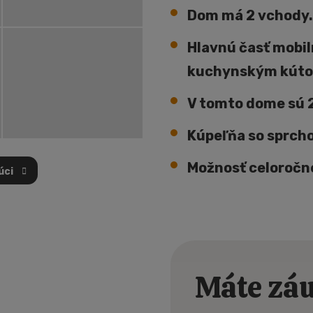
Dom má 2 vchody.
Hlavnú časť mobil
kuchynským kúto
V tomto dome sú 2
Kúpeľňa so sprch
Možnosť celoročné
úci
PRVNÍ
Máte záu
Buďte mezi p