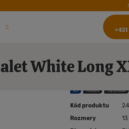
+421
alet White Long 
IZO
Prodáno
Top produkt
Kód produktu
24
Rozmery
13