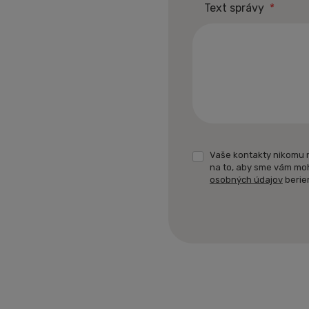
Text správy
*
Vaše kontakty nikomu 
na to, aby sme vám mo
osobných údajov
berie
Formulár
sa
nepodarilo
odoslať