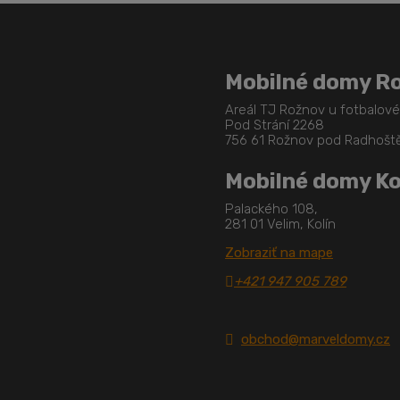
Mobilné domy R
Areál TJ Rožnov u fotbalov
Pod Strání 2268
756 61 Rožnov pod Radhoš
Mobilné domy Ko
Palackého 108,
281 01 Velim, Kolín
Zobraziť na mape
+421 947 905 789
obchod@marveldomy.cz