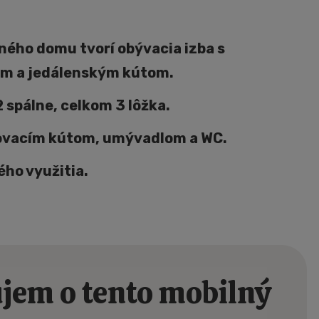
ného domu tvorí obývacia izba s
m a jedálenským kútom.
 spálne, celkom 3 lôžka.
ovacím kútom, umývadlom a WC.
ho využitia.
jem o tento mobilný
rvními,