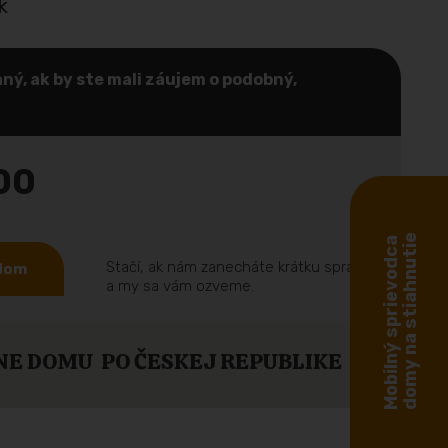
k
ný, ak by ste mali záujem o podobný,
00
domy na stiahnutie
Mobilný sprievodca
Stačí, ak nám zanecháte krátku správu
 dom
a my sa vám ozveme.
NE DOMU PO ČESKEJ REPUBLIKE