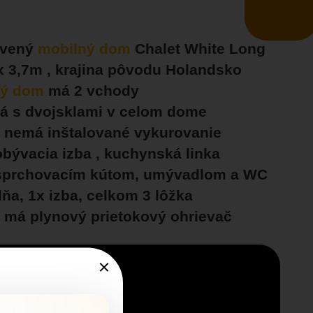
avený
mobilný dom
Chalet White Long
 3,7m , krajina pôvodu Holandsko
ný dom
má 2 vchody
á s dvojsklami v celom dome
m
nemá inštalované vykurovanie
obývacia izba , kuchynská linka
sprchovacím kútom, umývadlom a WC
lňa, 1x izba, celkom 3 lôžka
m
má plynový prietokový ohrievač