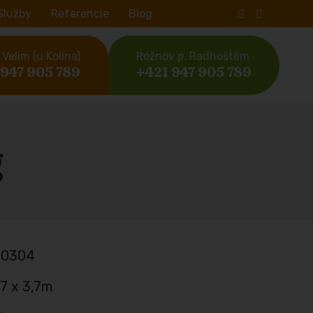
Služby
Referencie
Blog
Velim (u Kolína)
Rožnov p. Radhoštěm
 947 905 789
+421 947 905 789
g
40304
,7 x 3,7m