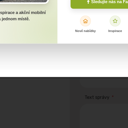
Sledujte nás na F
Meno a priezvisko
*
spirace a akční mobilní
 jednom místě.
Nové nabídky
Inspirace
Telefónne číslo
*
E-mail
*
Text správy
*