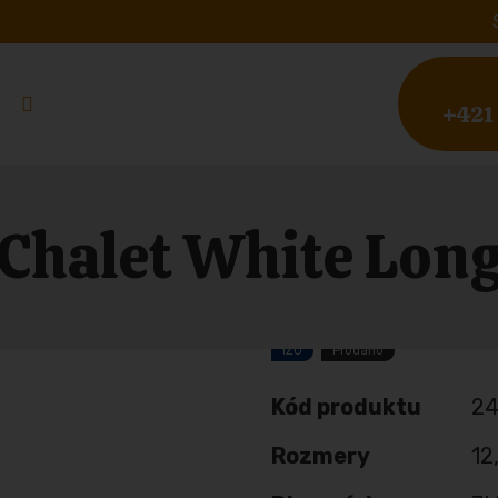
+421
Chalet White Lon
IZO
Prodáno
Kód produktu
2
Rozmery
12