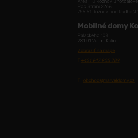
Areál TJ Rožnov u fotbalov
Pod Strání 2268
756 61 Rožnov pod Radhoš
Mobilné domy Ko
Palackého 108,
281 01 Velim, Kolín
Zobraziť na mape
+421 947 905 789
obchod@marveldomy.cz