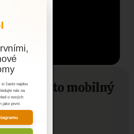
rvními,
nové
domy
jem o tento mobilný
ohodnotné
 si často najdou
utné
Sledujte nás na
 informácií
ehled o nových
h jako první.
 len opýtať?
nstagramu