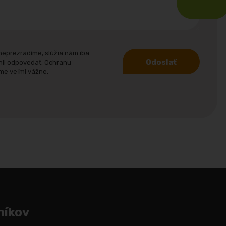
neprezradíme, slúžia nám iba
Odoslať
hli odpovedať. Ochranu
me veľmi vážne.
níkov