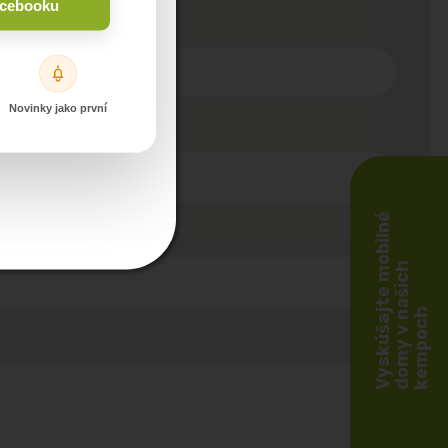
acebooku
Novinky jako první
V
y
s
k
ú
š
a
t
e
m
o
b
i
l
n
é
d
o
m
y
v
n
a
š
i
c
k
e
m
p
o
c
h
j
h