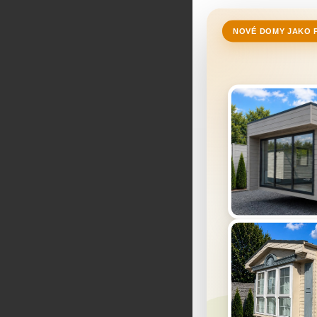
NOVÉ DOMY JAKO 
Tento 
Pre chod we
poskytovanie
povoliť aj v