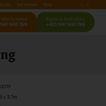
Služby
Referencie
Blog
Velim (u Kolína)
Rožnov p. Radhoštěm
 947 905 789
+421 947 905 789
ong
0019
.8 x 3.7m