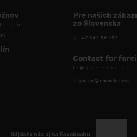
ožnov
Pre našich zákaz
zo Slovenska
ého stadionu
těm
+421 947 905 789
lín
Contact for fore
English speaking contact
obchod@marveldomy.sk
Nájdete nás aj na Facebooku