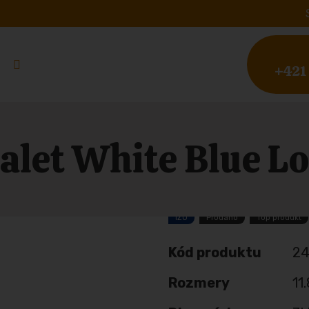
+421
alet White Blue L
IZO
Prodáno
Top produkt
Kód produktu
24
Rozmery
11