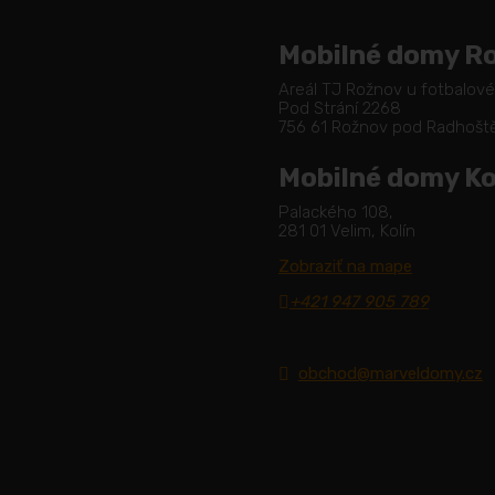
Mobilné domy R
Areál TJ Rožnov u fotbalov
Pod Strání 2268
756 61 Rožnov pod Radhoš
Mobilné domy Ko
Palackého 108,
281 01 Velim, Kolín
Zobraziť na mape
+421 947 905 789
obchod@marveldomy.cz