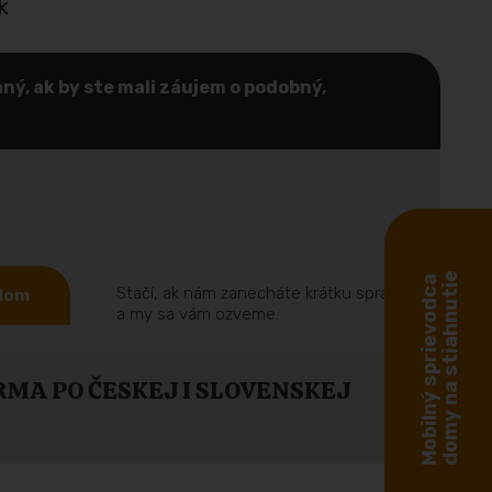
k
ný, ak by ste mali záujem o podobný,
domy na stiahnutie
Mobilný sprievodca
Stačí, ak nám zanecháte krátku správu
 dom
a my sa vám ozveme.
MA PO ČESKEJ I SLOVENSKEJ