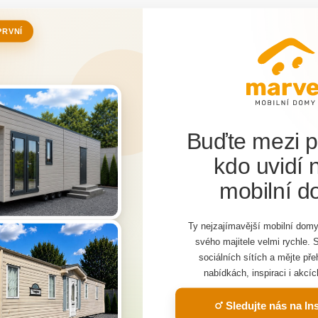
PRVNÍ
Buďte mezi p
kdo uvidí 
mobilní 
web využíva cookies
bu sú nevyhnutné aktivované technické súbory cookies. Na pln
Ty nejzajímavější mobilní domy
 služieb, personalizáciu reklám a analýzu návštevnosti sú však n
svého majitele velmi rychle. 
Máte záu
oliteľné cookies. Kliknutím na nasledujúce tlačidlo ich zapnete.
Viac
sociálních sítích a mějte př
nabídkách, inspiraci i akcíc
dom?
Nastavenie
Súhlasím
Sledujte nás na I