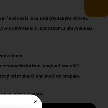
vorí obývacia izba s kuchynským kútom.
yňa s umývadlom, sporákom a umývačkou
umývadlom.
sprchovacím kútom, umývadlom a WC.
nový prietokový ohrievač na propán-
 celoročné užívanie.