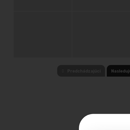
Predchádzajúci
Nasleduj