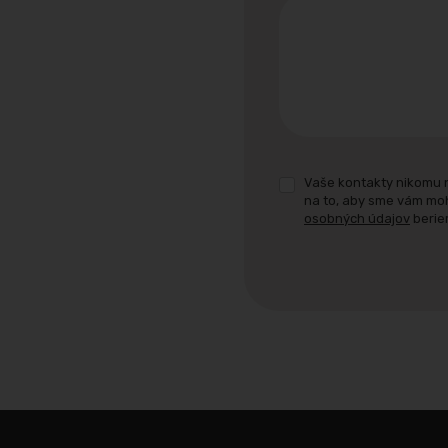
Vaše kontakty nikomu 
na to, aby sme vám mo
osobných údajov
berie
Formulár
sa
nepodarilo
odoslať