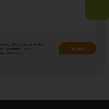
neprezradíme, slúžia nám iba
Odoslať
hli odpovedať. Ochranu
me veľmi vážne.