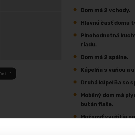
Dom má 2 vchody.
Hlavnú časť domu t
Plnohodnotná kuch
riadu.
Dom má 2 spálne.
Kúpelňa s vaňou a 
úci
Druhá kúpeľňa so 
Mobilný dom má ply
bután flaše.
Možnosť využitia na