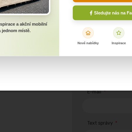
alebo sa chcete
Sledujte nás na F
spirace a akční mobilní
Meno a priezvisko
*
 jednom místě.
Nové nabídky
Inspirace
Telefónne číslo
*
E-mail
*
Text správy
*