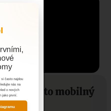
rvními,
nové
domy
ohodnotné
 si často najdou
utné
Sledujte nás na
jem o tento mobilný
 informácií
ehled o nových
h jako první.
nstagramu