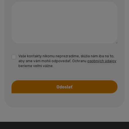
Vaše kontakty nikomu neprezradíme, slúžia nám iba na to,
aby sme vám mohli odpovedať. Ochranu
osobných údajov
berieme veľmi vážne.
Odoslať
Formulár
sa
nepodarilo
odoslať