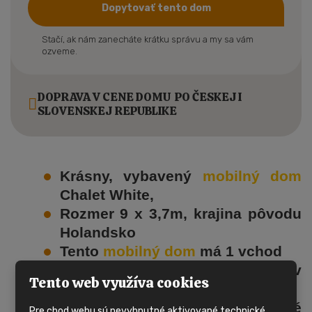
Dopytovať tento dom
Stačí, ak nám zanecháte krátku správu a my sa vám
ozveme.
DOPRAVA V CENE DOMU PO ČESKEJ I
SLOVENSKEJ REPUBLIKE
Krásny, vybavený
mobilný dom
Chalet White,
Rozmer 9 x 3,7m, krajina pôvodu
Holandsko
Tento
mobilný dom
má 1 vchod
Plastové okná s dvojsklami v
Tento web využíva cookies
celom dome
Mobilný dom
nemá inštalované
Pre chod webu sú nevyhnutné aktivované technické