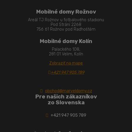
Mobilné domy Rožnov
Areál TJ Rožnov u fotbalového stadionu
Pod Strání 2268
756 61 Rožnov pod Radhoštěm
Mobilné domy Kolín
Palackého 108,
281 01 Velim, Kolín
Zobraziť na mape
+421 947 905 789
obchod@marveldomy.cz
Pre našich zákazníkov
zo Slovenska
+421 947 905 789