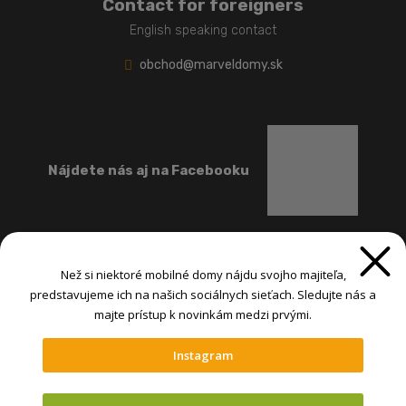
Contact for foreigners
English speaking contact
obchod@marveldomy.sk
Nájdete nás aj na Facebooku
Než si niektoré mobilné domy nájdu svojho majiteľa,
predstavujeme ich na našich sociálnych sieťach. Sledujte nás a
majte prístup k novinkám medzi prvými.
Instagram
@ MARVEL-INTERNATIONAL spol. s r.o. 2026, , vytvorila eBRÁNA s.r.o.