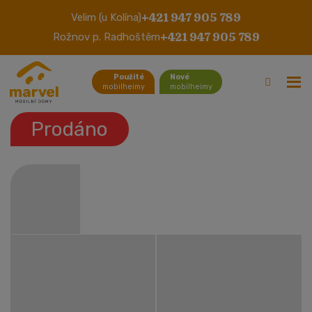
+421 947 905 789
Velim (u Kolína)
Chalet White
+421 947 905 789
Rožnov p. Radhoštěm
Použité
Nové
mobilheimy
mobilheimy
Prodáno