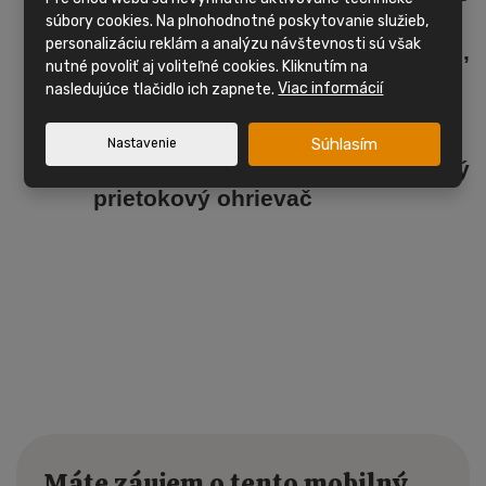
vykurovanie
súbory cookies. Na plnohodnotné poskytovanie služieb,
personalizáciu reklám a analýzu návštevnosti sú však
Kúpeľňa so sprchovacím kútom,
nutné povoliť aj voliteľné cookies. Kliknutím na
umývadlom a WC
nasledujúce tlačidlo ich zapnete.
Viac informácií
Obývacia izba , kuchynská linka
1x väčšia spálňa , celkom 1 lôžko
Súhlasím
Nastavenie
Mobilný dom
má plynový
prietokový ohrievač
Máte záujem o tento mobilný