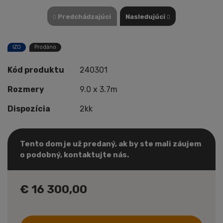
Predchádzajúci
Nasledujúci
IZO
Prodáno
Kód produktu
240301
Rozmery
9.0 x 3.7m
Dispozícia
2kk
Tento dom je už predaný, ak by ste mali záujem
o podobný, kontaktujte nás.
€ 16 300,00