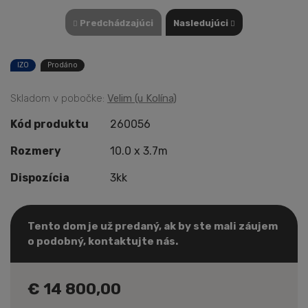
Predchádzajúci
Nasledujúci
IZO
Prodáno
Skladom v pobočke:
Velim (u Kolína)
Kód produktu
260056
Rozmery
10.0 x 3.7m
Dispozícia
3kk
Tento dom je už predaný, ak by ste mali záujem
o podobný, kontaktujte nás.
€ 14 800,00