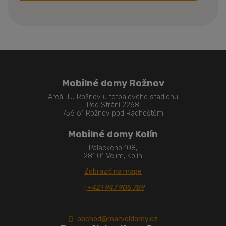
Formulár
sa
nepodarilo
odoslať
Mobilné domy Rožnov
Areál TJ Rožnov u fotbalového stadionu
Pod Strání 2268
756 61 Rožnov pod Radhoštěm
Mobilné domy Kolín
Palackého 108,
281 01 Velim, Kolín
Zobraziť na mape
+421 947 905 789
obchod@marveldomy.cz