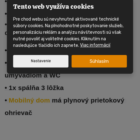
• Tento 
mobilný dom 
má jeden vchod
Tento web využíva cookies
• Dom nemá inštalované vykurovanie 
Pre chod webu sú nevyhnutné aktivované technické
•
Mobilný dom
má plastové okná s
súbory cookies. Na plnohodnotné poskytovanie služieb,
dvojsklom
personalizáciu reklám a analýzu návštevnosti sú však
nutné povoliť aj voliteľné cookies. Kliknutím na
nasledujúce tlačidlo ich zapnete.
Viac informácií
• Obývacia izba, kuchynská linka
Súhlasím
Nastavenie
• Kúpeľňa so sprchovacím kútom, 
umývadlom a WC
• 1x spálňa 3 lôžka
• 
Mobilný dom 
má plynový prietokový 
ohrievač