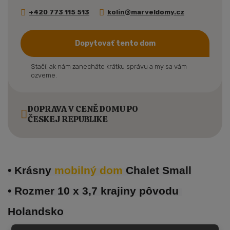
+420 773 115 513
kolin@marveldomy.cz
Dopytovať tento dom
Stačí, ak nám zanecháte krátku správu a my sa vám
ozveme.
DOPRAVA V CENĚ DOMU PO
ČESKEJ REPUBLIKE
• Krásny 
mobilný dom 
Chalet Small
• Rozmer 10 x 3,7 krajiny pôvodu 
Holandsko