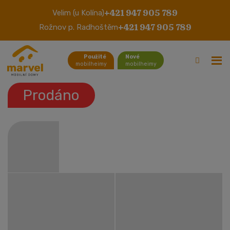
+421 947 905 789
Velim (u Kolína)
Chalet Small
+421 947 905 789
Rožnov p. Radhoštěm
Použité
Nové
mobilheimy
mobilheimy
Prodáno