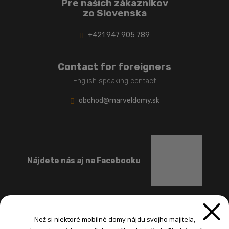
Pre našich zákazníkov
zo Slovenska
+421 947 905 789
Contact for foreigners
English speaking contact
obchod@marveldomy.sk
Nájdete nás aj na Facebooku
Než si niektoré mobilné domy nájdu svojho majiteľa,