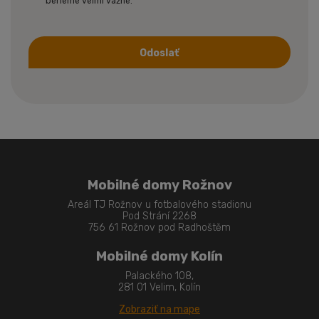
berieme veľmi vážne.
Odoslať
Formulár
sa
nepodarilo
odoslať
Mobilné domy Rožnov
Areál TJ Rožnov u fotbalového stadionu
Pod Strání 2268
756 61 Rožnov pod Radhoštěm
Mobilné domy Kolín
Palackého 108,
281 01 Velim, Kolín
Zobraziť na mape