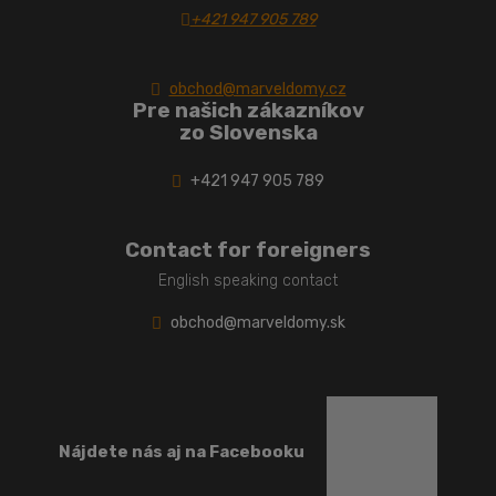
+421 947 905 789
obchod@marveldomy.cz
Pre našich zákazníkov
zo Slovenska
+421 947 905 789
Contact for foreigners
English speaking contact
obchod@marveldomy.sk
Nájdete nás aj na Facebooku