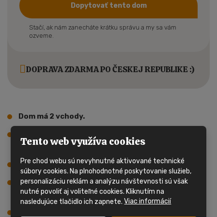
Dopytovať tento dom
Stačí, ak nám zanecháte krátku správu a my sa vám
ozveme.
DOPRAVA ZDARMA PO ČESKEJ REPUBLIKE :)
Dom má 2 vchody.
Hlavnú časť domu tvorí obývacia izba s
Tento web využíva cookies
kuchynským kútom.
Pre chod webu sú nevyhnutné aktivované technické
Dom má 2 spálne, celkom 3 ložka.
súbory cookies. Na plnohodnotné poskytovanie služieb,
personalizáciu reklám a analýzu návštevnosti sú však
V mobilnom dome sa nachádza kúpelňa so
nutné povoliť aj voliteľné cookies. Kliknutím na
sprchovým kútom, úmyvadlom a WC.
nasledujúce tlačidlo ich zapnete.
Viac informácií
1x WC s úmyvadlom samostatne.