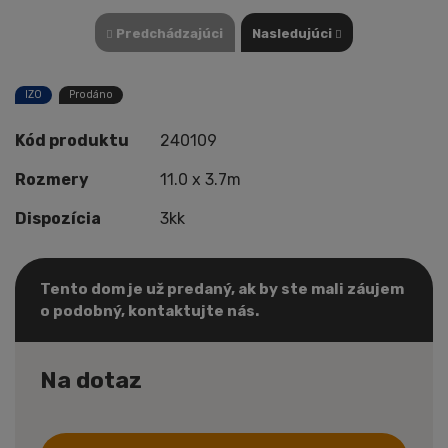
Predchádzajúci
Nasledujúci
IZO
Prodáno
Kód produktu
240109
Rozmery
11.0 x 3.7m
Dispozícia
3kk
Tento dom je už predaný, ak by ste mali záujem
o podobný, kontaktujte nás.
Na dotaz