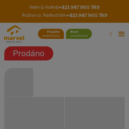
+421 947 905 789
Velim (u Kolína)
BK Charisma
+421 947 905 789
Rožnov p. Radhoštěm
Použité
Nové
mobilheimy
mobilheimy
Prodáno