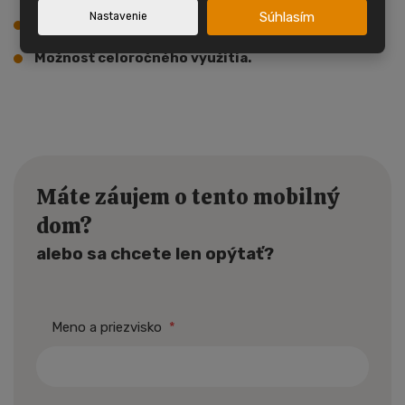
Súhlasím
Nastavenie
Mobilný dom má plynový prietokový ohrievač.
Možnosť celoročného využitia.
Máte záujem o tento mobilný
dom?
alebo sa chcete len opýtať?
Meno a priezvisko
*