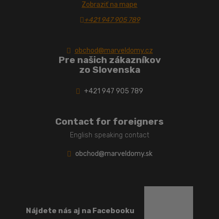
Zobraziť na mape
+421 947 905 789
obchod@marveldomy.cz
Pre našich zákazníkov
zo Slovenska
+421 947 905 789
Contact for foreigners
English speaking contact
obchod@marveldomy.sk
Nájdete nás aj na Facebooku