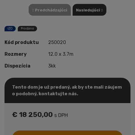
Predchádzajúci
Nasledujúci
IZO
Prodáno
Kód produktu
250020
Rozmery
12.0 x 3.7m
Dispozícia
3kk
Tento dom je už predaný, ak by ste mali záujem
o podobný, kontaktujte nás.
€ 18 250,00
s DPH