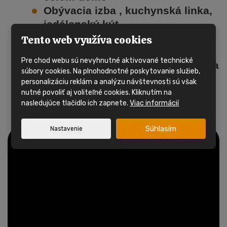
Obývacia izba , kuchynská linka,
jedálenský kút
Kúpeľňa so sprchovacím kútom,
Tento web využíva cookies
umývadlom a WC
Pre chod webu sú nevyhnutné aktivované technické
1x spálňa, 1x izba, celkom 3 lôžka
súbory cookies. Na plnohodnotné poskytovanie služieb,
Elektrické priamotopy
personalizáciu reklám a analýzu návštevnosti sú však
Mobilný dom
má plynový
nutné povoliť aj voliteľné cookies. Kliknutím na
nasledujúce tlačidlo ich zapnete.
Viac informácií
prietokový ohrievač
Súhlasím
Nastavenie