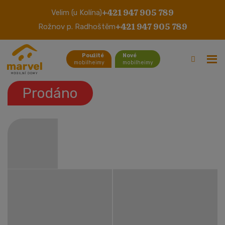
+421 947 905 789
Velim (u Kolína)
Atlas Solitare
+421 947 905 789
Rožnov p. Radhoštěm
Použité
Nové
mobilheimy
mobilheimy
Prodáno