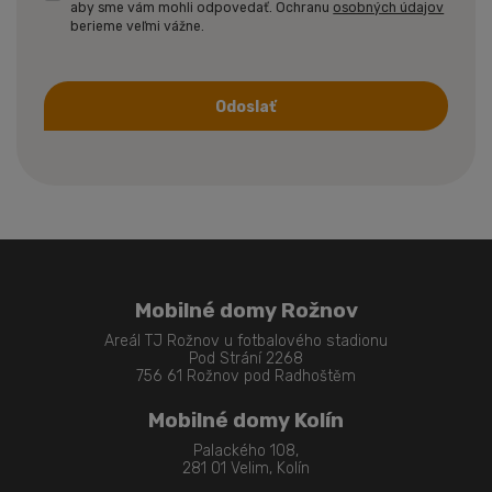
aby sme vám mohli odpovedať. Ochranu
osobných údajov
berieme veľmi vážne.
Odoslať
Formulár
sa
nepodarilo
odoslať
Mobilné domy Rožnov
Areál TJ Rožnov u fotbalového stadionu
Pod Strání 2268
756 61 Rožnov pod Radhoštěm
Mobilné domy Kolín
Palackého 108,
281 01 Velim, Kolín