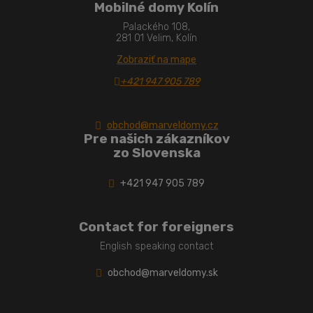
Mobilné domy Kolín
Palackého 108,
281 01 Velim, Kolín
Zobraziť na mape
+421 947 905 789
obchod@marveldomy.cz
Pre našich zákazníkov
zo Slovenska
+421 947 905 789
Contact for foreigners
English speaking contact
obchod@marveldomy.sk