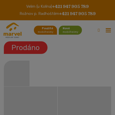
+421 947 905 789
Velim (u Kolína)
Atlas Sahara
+421 947 905 789
Rožnov p. Radhoštěm
Použité
Nové
mobilheimy
mobilheimy
Prodáno