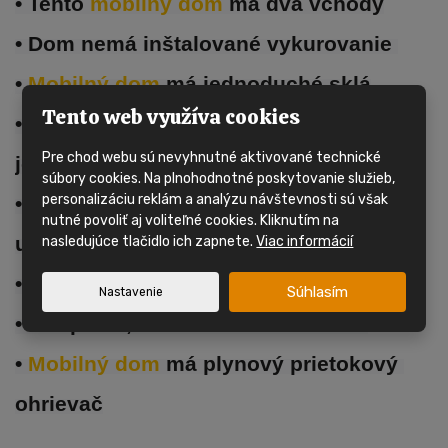
• Tento 
mobilný dom
 má dva vchody
• Dom nemá inštalované vykurovanie 
• 
Mobilný dom 
má jednoduché sklá
Tento web využíva cookies
• Obývacia izba, kuchynská linka, 
Pre chod webu sú nevyhnutné aktivované technické
jedálenský kút
súbory cookies. Na plnohodnotné poskytovanie služieb,
personalizáciu reklám a analýzu návštevnosti sú však
• Kúpeľňa so sprchovacím kútom a 
nutné povoliť aj voliteľné cookies. Kliknutím na
umývadlom
nasledujúce tlačidlo ich zapnete.
Viac informácií
• 1x samostatné WC
Súhlasím
Nastavenie
• 2x spálňa, 1x izba celkom 4 lôžka
• 
Mobilný dom 
má plynový prietokový 
ohrievač