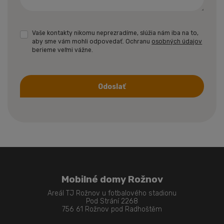
Vaše kontakty nikomu neprezradíme, slúžia nám iba na to,
aby sme vám mohli odpovedať. Ochranu
osobných údajov
berieme veľmi vážne.
Odoslať
Formulár
sa
nepodarilo
odoslať
Mobilné domy Rožnov
Areál TJ Rožnov u fotbalového stadionu
Pod Strání 2268
756 61 Rožnov pod Radhoštěm