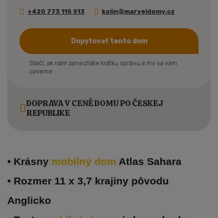
+420 773 115 513
kolin@marveldomy.cz
Dopytovať tento dom
Stačí, ak nám zanecháte krátku správu a my sa vám
ozveme.
DOPRAVA V CENĚ DOMU PO ČESKEJ
REPUBLIKE
• Krásny 
mobilný dom 
Atlas Sahara
• Rozmer 11 x 3,7 krajiny pôvodu 
Anglicko