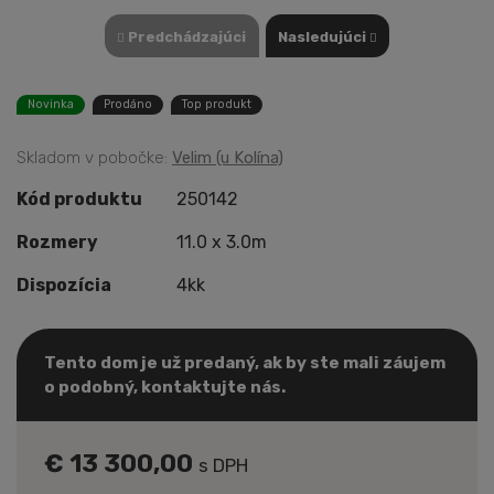
Predchádzajúci
Nasledujúci
Novinka
Prodáno
Top produkt
Skladom v pobočke:
Velim (u Kolína)
Kód produktu
250142
Rozmery
11.0 x 3.0m
Dispozícia
4kk
Tento dom je už predaný, ak by ste mali záujem
o podobný, kontaktujte nás.
€ 13 300,00
s DPH