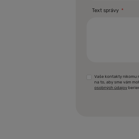
Text správy
*
Vaše kontakty nikomu 
na to, aby sme vám mo
osobných údajov
berie
Formulár
sa
nepodarilo
odoslať