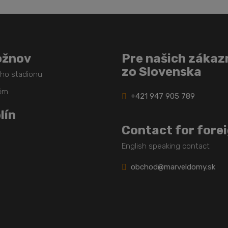
ožnov
Pre našich zákaz
zo Slovenska
ého stadionu
těm
+421 947 905 789
lín
Contact for fore
English speaking contact
obchod@marveldomy.sk