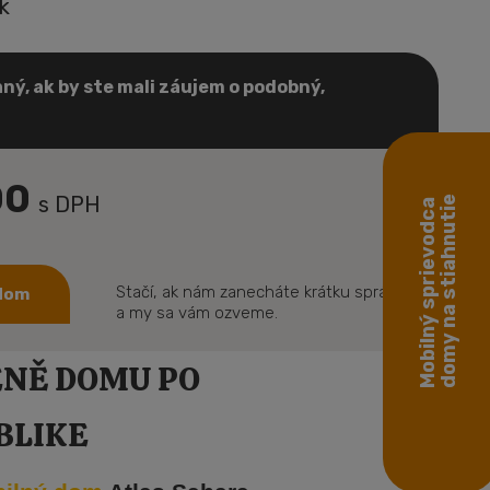
k
ný, ak by ste mali záujem o podobný,
00
s DPH
domy na stiahnutie
Mobilný sprievodca
Stačí, ak nám zanecháte krátku správu
 dom
a my sa vám ozveme.
ENĚ DOMU PO
BLIKE