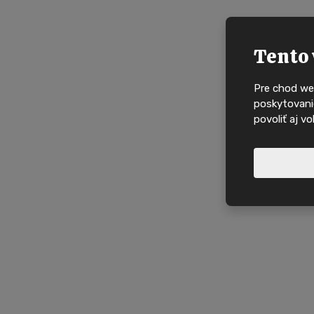
Tento 
Pre chod we
poskytovanie
povoliť aj v
Nové nabídky, in
domy na