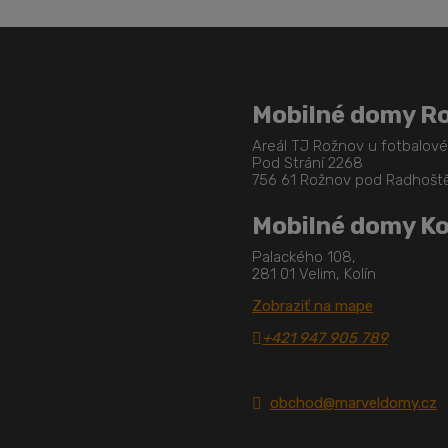
Mobilné domy R
Areál TJ Rožnov u fotbalov
Pod Strání 2268
756 61 Rožnov pod Radhoš
Mobilné domy Ko
Palackého 108,
281 01 Velim, Kolín
Zobraziť na mape
+421 947 905 789
obchod@marveldomy.cz