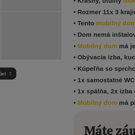
• Krásny, útulný
mob
• Rozmer 11x 3 kraj
• Tento
mobilný do
• Dom nemá inštalo
•
Mobilný dom
má j
• Obývacia izba, ku
• Kúpeľňa so sprc
úci
• 1x samostatné W
• 1x spálňa, 2x izba
PRVNÍ
•
Mobilný dom
má p
Máte záu