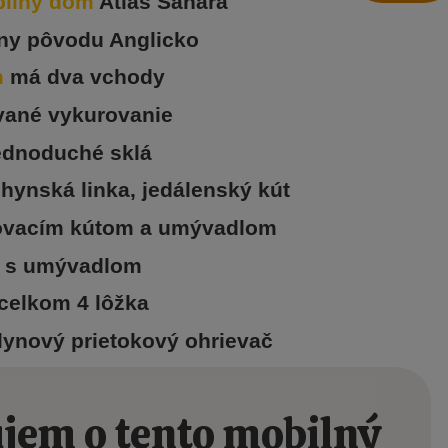
ilný dom
Atlas Sahara
iny pôvodu Anglicko
m
má dva vchody
vané vykurovanie
ednoduché sklá
chynská linka, jedálenský kút
hovacím kútom a umývadlom
C s umývadlom
 celkom 4 lôžka
lynový prietokový ohrievač
jem o tento mobilný