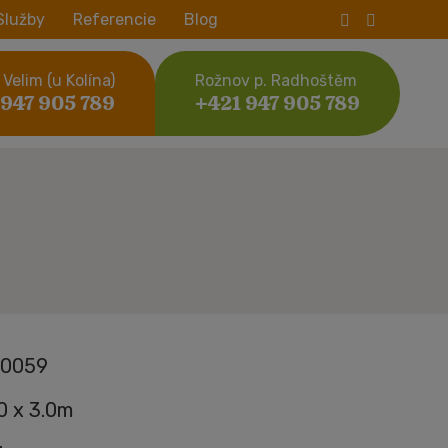
Služby
Referencie
Blog
Velim (u Kolína)
Rožnov p. Radhoštěm
 947 905 789
+421 947 905 789
0059
.0 x 3.0m