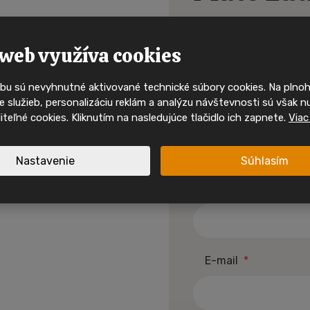
Buďte mezi p
dom?
kdo uvidí 
mobilní 
web využíva cookies
alebo sa chcete
bu sú nevyhnutné aktivované technické súbory cookies. Na pln
Ty nejzajímavější mobilní domy
 služieb, personalizáciu reklám a analýzu návštevnosti sú však n
svého majitele velmi rychle. 
Meno a priezvisko
*
oliteľné cookies. Kliknutím na nasledujúce tlačidlo ich zapnete.
Viac
sociálních sítích a mějte př
nabídkách, inspiraci i akcíc
Nastavenie
Súhlasím
Sledujte nás na I
Telefónne číslo
*
Sledujte nás na F
spirace a akční mobilní
 jednom místě.
E-mail
*
Nové nabídky
Inspirace