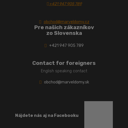
+421 947 905 789
obchod@marveldomy.cz
Pre našich zákazníkov
zo Slovenska
+421 947 905 789
Contact for foreigners
English speaking contact
obchod@marveldomy.sk
Nájdete nás aj na Facebooku