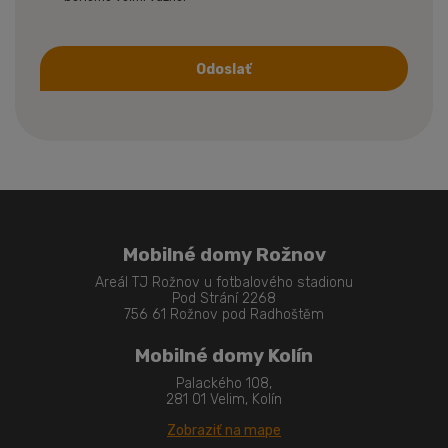
Odoslať
Formulár
sa
nepodarilo
odoslať
Mobilné domy Rožnov
Areál TJ Rožnov u fotbalového stadionu
Pod Strání 2268
756 61 Rožnov pod Radhoštěm
Mobilné domy Kolín
Palackého 108,
281 01 Velim, Kolín
Zobraziť na mape