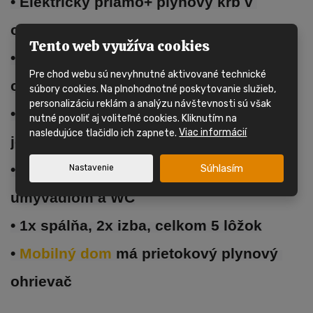
• Elektrický priamo+ plynový krb v 
obývacej izbe
Tento web využíva cookies
• 
Mobilný dom 
má jednoduché sklá po 
Pre chod webu sú nevyhnutné aktivované technické
celom dome
súbory cookies. Na plnohodnotné poskytovanie služieb,
personalizáciu reklám a analýzu návštevnosti sú však
• Obývacia izba, kuchynská linka, 
nutné povoliť aj voliteľné cookies. Kliknutím na
nasledujúce tlačidlo ich zapnete.
Viac informácií
jedálenský kút 
• Kúpeľňa so sprchovacím kútom, 
Súhlasím
Nastavenie
umývadlom a WC
• 1x spálňa, 2x izba, celkom 5 lôžok
• 
Mobilný dom 
má prietokový plynový 
ohrievač