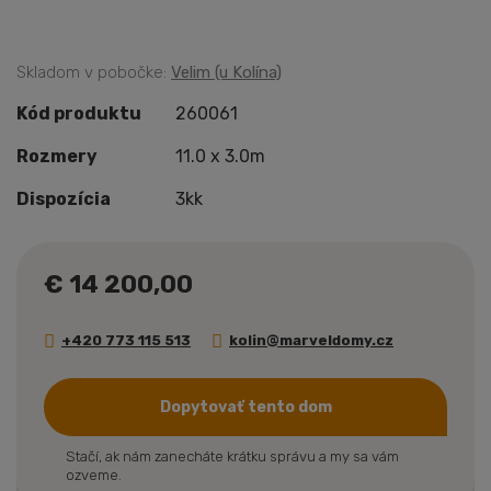
Skladom v pobočke:
Velim (u Kolína)
Kód produktu
260061
Rozmery
11.0 x 3.0m
Dispozícia
3kk
€ 14 200,00
+420 773 115 513
kolin@marveldomy.cz
Dopytovať tento dom
Stačí, ak nám zanecháte krátku správu a my sa vám
ozveme.