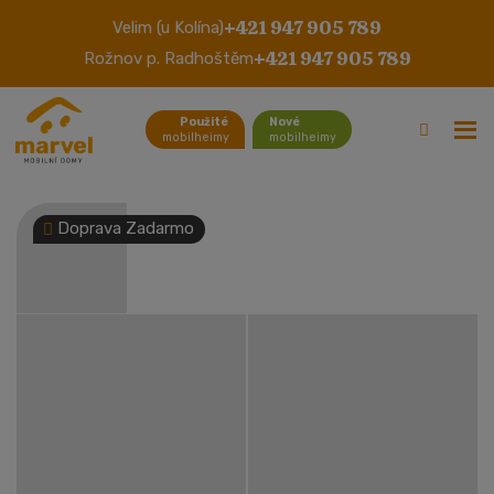
+421 947 905 789
Velim (u Kolína)
Atlas Moonstone
+421 947 905 789
Rožnov p. Radhoštěm
Použité
Nové
mobilheimy
mobilheimy
Doprava Zadarmo