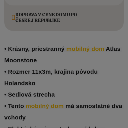
DOPRAVA V CENE DOMU PO
ČESKEJ REPUBLIKE
• Krásny, priestranný 
mobilný dom 
Atlas 
Moonstone
• Rozmer 11x3m, krajina pôvodu 
Holandsko
• Sedlová strecha
• Tento 
mobilný dom 
má samostatné dva 
vchody