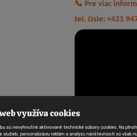
📞
Pre viac inform
tel. čísle: +421 9
PRVNÍ
Buďte mezi p
kdo uvidí 
mobilní 
web využíva cookies
bu sú nevyhnutné aktivované technické súbory cookies. Na pln
Ty nejzajímavější mobilní domy
 služieb, personalizáciu reklám a analýzu návštevnosti sú však n
svého majitele velmi rychle. 