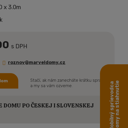
.0 x 3.0m
k
00
s DPH
roznov@marveldomy.cz
Stačí, ak nám zanecháte krátku správu
 dom
domy na stiahnutie
Mobilný sprievodca
a my sa vám ozveme.
E DOMU PO ČESKEJ I SLOVENSKEJ