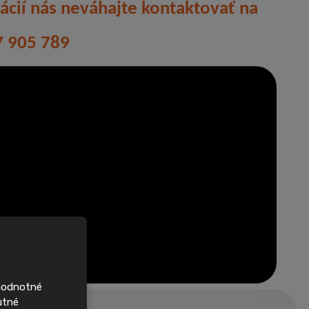
ácií nás neváhajte kontaktovať na
47 905 789
rvními,
nové
domy
ohodnotné
 si často najdou
utné
Sledujte nás na