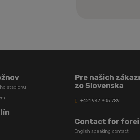
Formulár
sa
nepodarilo
odoslať
ožnov
Pre našich zákaz
zo Slovenska
ého stadionu
těm
+421 947 905 789
lín
Contact for fore
English speaking contact