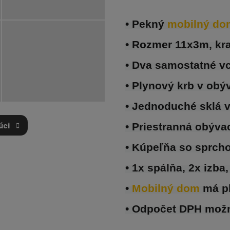
• Pekný 
mobilný do
• 
R
ozmer 11x3m, kra
• Dva samostatné v
• Plynový krb v obý
• Jednoduché sklá 
• Priestranná obýva
úci
• Kúpeľňa so sprc
• 1x spálňa, 2x izba
• 
Mobilný dom 
má p
• Odpočet DPH mož