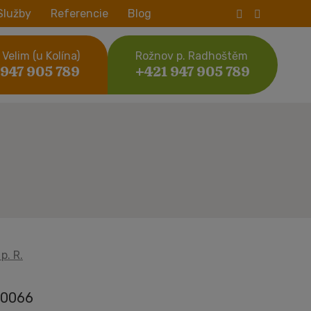
Služby
Referencie
Blog
Velim (u Kolína)
Rožnov p. Radhoštěm
 947 905 789
+421 947 905 789
p. R.
0066