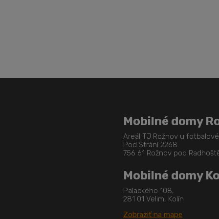
Mobilné domy R
Areál TJ Rožnov u fotbalov
Pod Strání 2268
756 61 Rožnov pod Radhoš
Mobilné domy Ko
Palackého 108,
281 01 Velim, Kolín
Zobraziť na mape