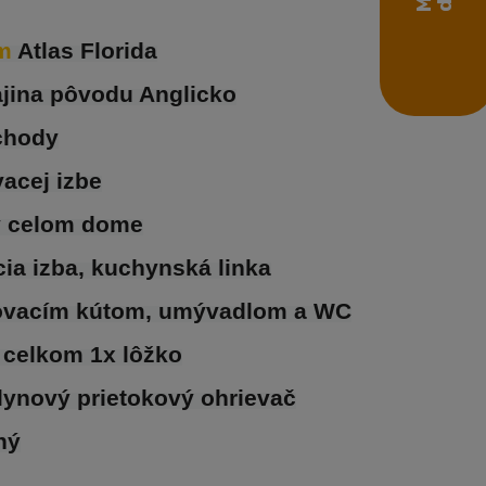
m 
Atlas Florida
jina pôvodu Anglicko
chody
vacej izbe
v celom dome
cia izba, kuchynská linka
hovacím kútom, umývadlom a WC
, celkom 1x lôžko
lynový prietokový ohrievač
ný