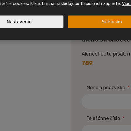
oliteľné cookies. Kliknutím na nasledujúce tlačidlo ich zapnete.
Viac
sociálních sítích a mějte př
Máte záu
nabídkách, inspiraci i akcíc
Nastavenie
Súhlasím
dom?
Sledujte nás na I
alebo sa chcete
Sledujte nás na F
spirace a akční mobilní
Ak nechcete písať, 
 jednom místě.
789
.
Nové nabídky
Inspirace
Meno a priezvisko
*
Telefónne číslo
*