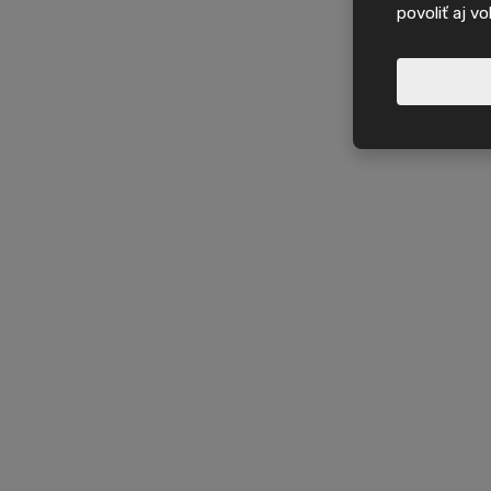
povoliť aj v
Nové nabídky, in
domy na