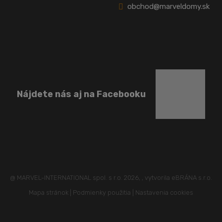
obchod@marveldomy.sk
Nájdete nás aj na Facebooku
@ MARVEL-INTERNATIONAL spol. s r.o. 2026, , vytvorila eBRÁNA s.r.o.
Mapa stránok
|
Podmienky použitia
|
Nastavenia cookies